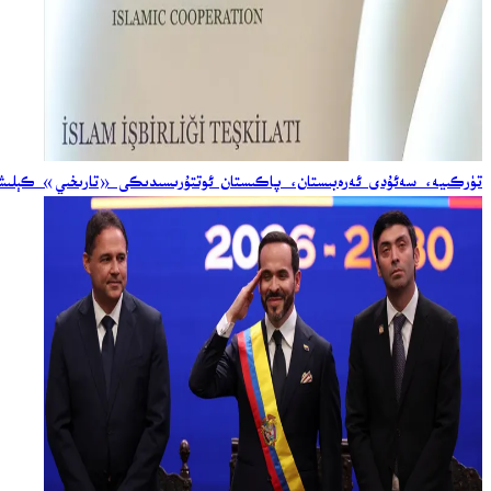
تۈركىيە، سەئۇدى ئەرەبىستان، پاكىستان ئوتتۇرىسىدىكى «تارىخىي» كېلىشىم