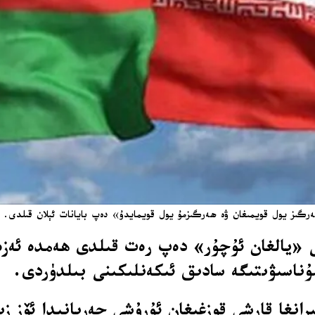
ەرگىز يول قويمىغان ۋە ھەرگىزمۇ يول قويمايدۇ» دەپ بايانات ئېلان قىلدى. / A
«يالغان ئۇچۇر» دەپ رەت قىلدى ھەمدە ئەزە
ۇناسىۋىتىگە سادىق ئىكەنلىكىنى بىلدۈردى.
ىرانغا قارشى قوزغىغان ئۇرۇشى جەريانىدا ئۆز زې