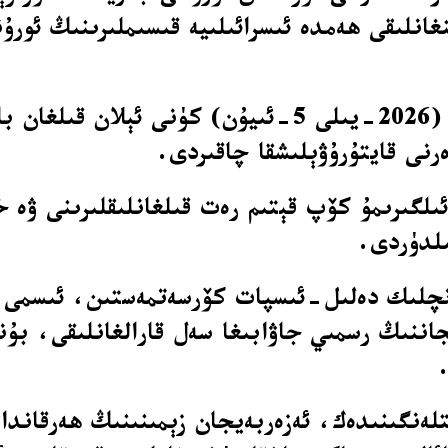
انلىقى ھەمدە ئىسرائىلىيە قىسىملىرىنىڭ ئور
ئەزەربەيجان تاشقى ئىشلار مىنىستىرلىقى جۈمە (2026-يىلى
ى قايتۇرۇۋېلىشقا چاقىردى.
لگىرىمۇ كۆپ قېتىم رەت قىلغانلىقلىرىنى ۋە خە
لدۈردى.
چلىك دەلىل-ئىسپات كۆرسەتمەستىن، ئىسمى تىلغ
جاننىڭ رسمىي جاۋابىغا سەل قارالغانلىقى، بۇ
لەنگىنىدەك، ئەزەربەيجان زېمىنىنىڭ ھەرقاندا