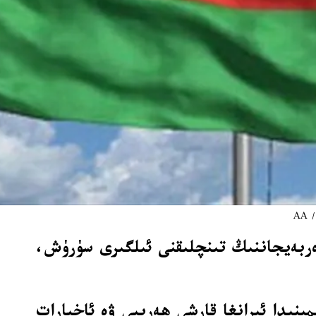
A
ربەيجاننىڭ تىنچلىقنى ئىلگىرى سۈرۈش،
مىنىدا ئىرانغا قارشى ھەربىي ۋە ئاخبارات