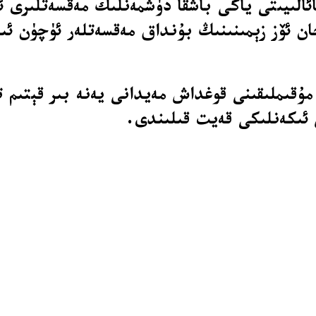
ئالىيىتى ياكى باشقا دۈشمەنلىك مەقسەتلىرى 
جان ئۆز زېمىنىنىڭ بۇنداق مەقسەتلەر ئۈچۈن ئى
 مۇقىملىقىنى قوغداش مەيدانى يەنە بىر قېتىم 
ش ئىكەنلىكى قەيت قىلىندى.