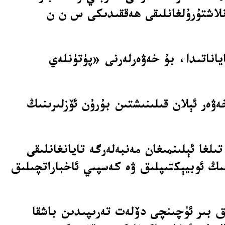
ۇنلاشتۇرۇلغانلىقى ھەققىدىكى س ن ن
 5-ئىيۇن) كۈنى ئېلان قىلغان باياناتىدا، بۇ خەۋەرلەرنى «پۈتۈنلەي
ۋەر ئېلان قىلىنىشتىن بۇرۇن ئۆزلىرىنىڭ
ا ئېلىنمىغان مەنبەلەرگە تايانغانلىقى
نىڭ ئوبيېكتىپلىق ۋە كەسپىي ئاخباراتچىلىق
ق بىر ئۈچىنچى دۆلەت تەرىپىدىن باشقا