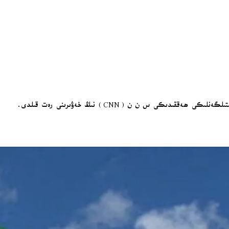
قىدىكى س ن ن (CNN) نىڭ خەۋىرىنى رەت قىلدى.