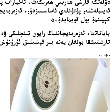
دۆلەتكە قارشى ھەربىي ھەرىكەت، ئاخبارات پا
ئەيىبلەشلەر پۈتۈنلەي ئاساسسىزدۇر. ئەزەربەي
كېيىنمۇ يول قويمايدۇ.»
باياناتتا، ئەزەربەيجاننىڭ رايون تىنچلىقى ۋە
تارقىتىشقا بولغان يەنە بىر قېتىملىق ئۇرۇنۇ
تەۋسىيە