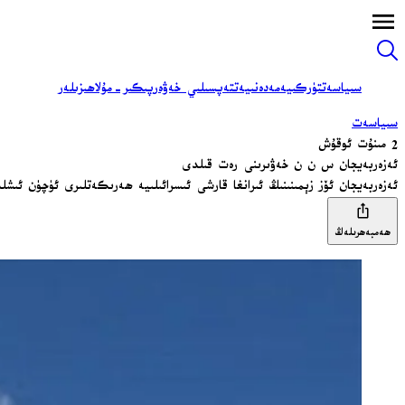
سىياسەت
تۈركىيە
مەدەنىيەت
تەپسىلىي خەۋەر
پىكىر-مۇلاھىزىلەر
سىياسەت
2 مىنۇت ئوقۇش
ئەزەربەيجان س ن ن خەۋىرىنى رەت قىلدى
ئەزەربەيجان ئۆز زېمىنىنىڭ ئىرانغا قارشى ئىسرائىلىيە ھەرىكەتلىرى ئۈچۈن ئىشلىتىلگەنلىكى ھەق
ھەمبەھرىلەڭ