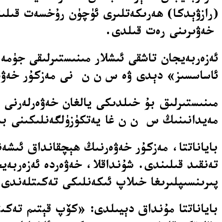
(رازۋېدكا) ھەرىكەتلىرى ئۈچۈن رۇخسەت قىلىنغ
خەۋىرىنى رەت قىلدى.
ئاساسسىز» دېدى ۋە س ن ن نى مەزكۇر خەۋەرن
مىنىستىرلىق بۇ خىلدىكى يالغان خەۋەرلەرنى ئى
مەيدانىنىڭ س ن ن غا يەتكۈزۈلگەنلىكىنى بى
باياناتتا، مەزكۇر خەۋەرنىڭ ھېچقانداق ئىشەن
تەنقىد قىلىندى. شۇنداقلا، خەۋەردە ئەزەربەي
پىرىنسىپلىرىغا خىلاپ ئىكەنلىكى تەكىتلەندى.
باياناتتا مۇنداق دېيىلدى: «كۆپ قېتىم تەكىت