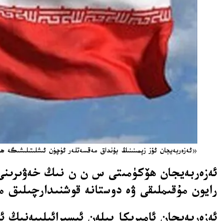
«ئەزەربەيجان ئۆز زېمىنىنىڭ بۇنداق مەقسەتلەر ئۈچۈن ئىشلىتىلىشىگە ھ
ئەزەربەيجان ھۆكۈمىتى س ن ن نىڭ خەۋىرىنى 
رايون مۇقىملىقى ۋە دوستانە قوشنىدارچىلىق م
ئەزەربەيجان ئامېرىكا بىلەن ئىسىرائىلىيەنىڭ ئ