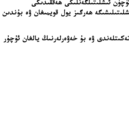
ئۈچۈن ئىشلىتىلگەنلىكى ھەققىدىكى
شلىتىلىشىگە ھەرگىز يول قويمىغان ۋە بۇندىن
تەكىتلەندى ۋە بۇ خەۋەرلەرنىڭ يالغان ئۇچۇر