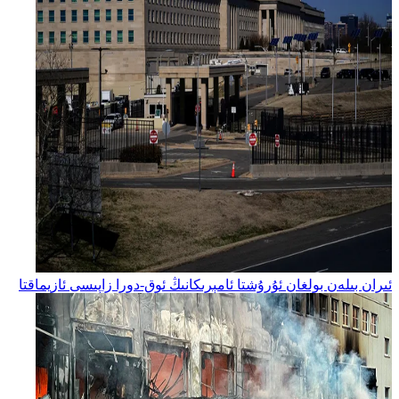
ئىران بىلەن بولغان ئۇرۇشتا ئامېرىكانىڭ ئوق-دورا زاپىسى ئازيماقتا