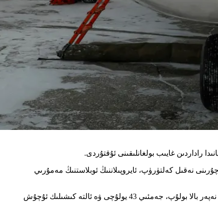
ئۇچۇرىنى نەقىل كەلتۈرۈپ، ئايروپىلاننىڭ ئوبلاستنىڭ مەمۇرىي
ئورلوۋ يوقاپ كەتكەن ئايروپىلاننى ئىزدەش خىزمىتىنىڭ داۋاملىشىۋاتقانلىقىنى تەكىتلەپ: «دەسلەپكى مەلۇماتلارغا قارىغاندا، ئايروپىلاندا بەش نەپەر بالا بولۇپ، جەمئىي 43 يولۇچى ۋە ئالتە كىشىلىك ئۇچۇش