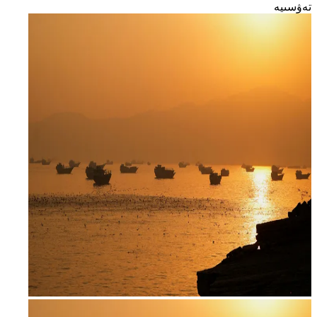
تەۋسىيە