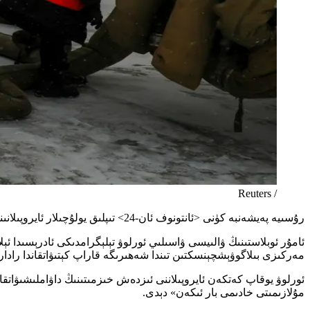
/ Reuters
رۇسىيە پەيشەنبە كۈنى <ئانتونوف ئان-24> تىپلىق يولۇچىلار ئايروپىلانىنىڭ، دۆلەتنىڭ يىراق شەرقىگە جايلاشقان ئامۇر ئوبلاستىدا ئۇچۇش جەريانىدا راداردىن غايىب بولغانلىقىنى ئۇقتۇردى.
ئامۇر ئوبلاستىنىڭ ۋالىيسى ۋاسىلىي ئورلوۋ تېلېگرامدىكى ئادرېسىدا ئېلا
مەركىزى بىلاگوۋېشچېنسكتىن تىندا شەھىرىگە قاراپ كېتىۋاتقاندا رادار
مۇلازىمىتى خادىمى بار ئىكەن» دېدى.