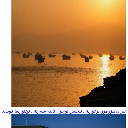
ئىران ھۆرمۈز بوغۇزىنى ئېچىش ئۈچۈن ئالتە شەرتنى ئوتتۇرىغا قويدى