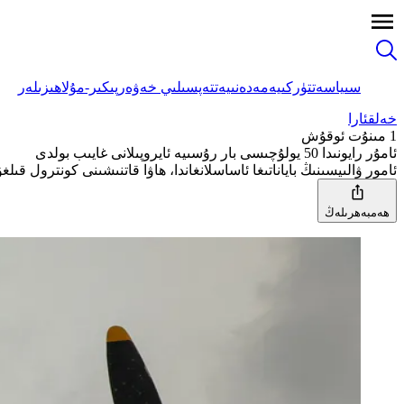
سىياسەت
تۈركىيە
مەدەنىيەت
تەپسىلىي خەۋەر
پىكىر-مۇلاھىزىلەر
خەلقئارا
1 مىنۇت ئوقۇش
ئامۇر رايونىدا 50 يولۇچىسى بار رۇسىيە ئايروپىلانى غايىب بولدى
ئامور ۋالىيسىنىڭ باياناتىغا ئاساسلانغاندا، ھاۋا قاتنىشىنى كونترول قىلغۇچىلارنىڭ رۇسىيەنىڭ يىراق شەرقىدىكى بى
ھەمبەھرىلەڭ