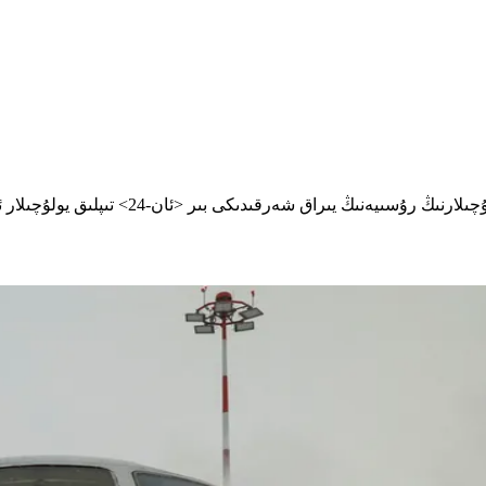
ر <ئان-24> تىپلىق يولۇچىلار ئايروپىلانى بىلەن بولغان ئالاقىسى ئۈزۈلۈپ قالغان.