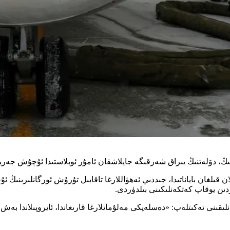
ن قىلغان باياناتىدا، جىددىي ئەھۋاللارغا تاقابىل تۇرۇش ئورگانلىرىنىڭ 
دىن يوقاپ كەتكەنلىكىنى بىلدۈردى.