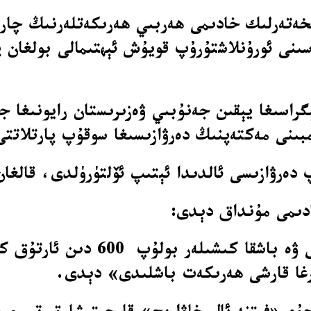
ىنى ئورۇنلاشتۇرۇپ قويۇش ئېھتىمالى بولغان پار
ىستان چېگراسىغا يېقىن جەنۇبىي ۋەزىرىستان رايون
بىنى مەكتەپنىڭ دەرۋازىسىغا سوقۇپ پارتلاتتى
 دەرۋازىسى ئالدىدا ئېتىپ ئۆلتۈرۈلدى، قالغ
ادىمى مۇنداق دېدى:
«بىخەتەرلىك كۈچلىرى ئوقۇتقۇچى-ئ
لارغا قارشى ھەرىكەت باشلىدى» دېدى.