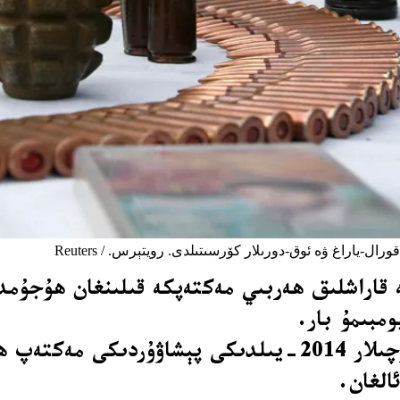
-ياراغ ۋە ئوق-دورىلار كۆرسىتىلدى. رويتېرس. / Reuters
ە قاراشلىق ھەربىي مەكتەپكە قىلىنغان ھۇجۇم
ومبىمۇ بار.
بىر بىخەتەرلىك خادىمىنىڭ دېيىشىچە، تېررورچىلار 2014-يىلد
الغان.