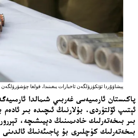
پېشاۋۇردا ئۆتكۈزۈلگەن ئاخبارات يىغىنىدا، قولغا چۈشۈرۈلگەن قورال
پاكىستان ئارمىيەسى غەربىي شىمالدا ئارمىيەگ
ئېتىپ ئۆلتۈردى. بۇلارنىڭ ئىچىدە بىر ئادەم ب
بىخەتەرلىك كۈچلىرى بۇ پاجىئەنىڭ ئالدىنى ئ