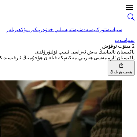
سىياسەت
تۈركىيە
مەدەنىيەت
تەپسىلىي خەۋەر
پىكىر-مۇلاھىزىلەر
سىياسەت
2 مىنۇت ئوقۇش
پاكىستان تالىباننىڭ بەش ئەزاسى ئېتىپ ئۆلتۈرۈلدى
پاكىستان ئارمىيەسى ھەربىي مەكتەپكە قىلغان ھۇجۇمنىڭ ئارقىسىدىكى
ھەمبەھرىلەڭ