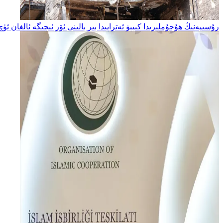
رۇسىيەنىڭ ھۇجۇملىرىدا كىيېۋ ئەتراپىدا بىر بالىنى ئۆز ئىچىگە ئالغان ئ