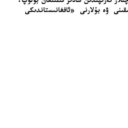
لار تەرىپىدىن سادىر قىلىنغان بولۇپ،
ىج» دەپ ئاتايدىغانلىقىنى ۋە بۇلارنى «ئافغانىستاندىكى