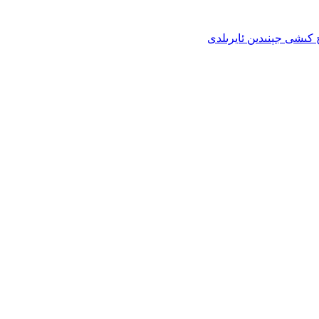
ۈچ كىشى جېنىدىن ئايرىلدى