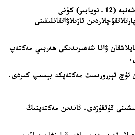
نام-شەرىپىنى ئاشكارىلاشنى خالىمىغان بىر بىخەتەرلىك خادىمى ھەربىي ھەرىكەتلەرنىڭ چارشەنبە (12-نويابىر) كۈنى
تلاتقۇچلاردىن تازىلاۋاتقانلىقىنى
ىغا جايلاشقان ۋانا شەھىرىدىكى ھەربىي مەكتەپ
.
ان ئۈچ تېررورىست مەكتەپكە بېسىپ كىردى.
وقۇغۇچى ۋە باشقا كىشىلەر بولۇپ 600 دىن ئارتۇق كىشىنى قۇتقۇزدى. ئاندىن مەكتەپنىڭ