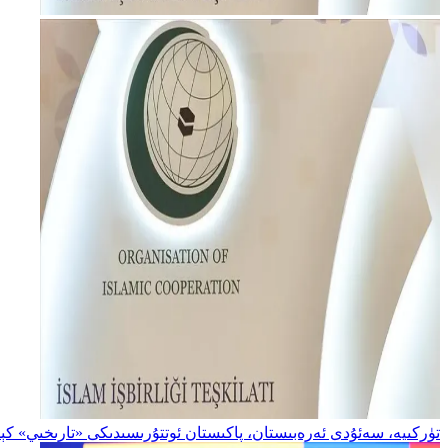
تۈركىيە، سەئۇدى ئەرەبىستان، پاكىستان ئوتتۇرىسىدىكى «تارىخىي» كېل