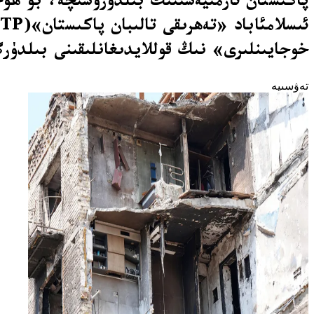
پاكىستان ئارمىيەسىنىڭ بىلدۈرۈشىچە، بۇ ھۇجۇ
خوجايىنلىرى» نىڭ قوللايدىغانلىقىنى بىلدۈر
تەۋسىيە