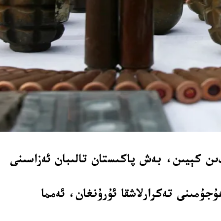
دىن كېيىن، بەش پاكىستان تالىبان ئەزاسىنى
ىكى پېشاۋۇردىكى مەكتەپ ھۇجۇمىنى تەكرارلاشقا ئۇرۇنغان، ئەمما