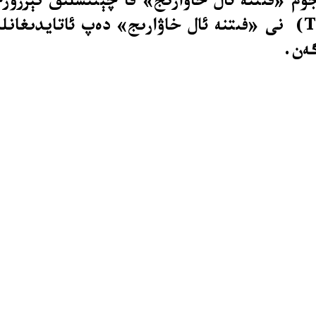
م «فىتنە ئال خاۋارىج» قا چېتىشلىق تېررورچى
ئىسلامئاباد «تەھرىقى تالىبان پاكىستان»(TTP) نى «فىتنە ئال خاۋار
گەن.