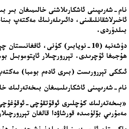
ئاخىرلاشقانلىقىنى، دائىرىلەرنىڭ مەكتەپ بىناس
بىلدۈردى.
دۈشەنبە (10-نويابىر) كۈنى، ئافغان
ھۇجمغا ئۇچرىدى. تېررورچىلار ئاپتوموبىل بوم
ئىككى تېررورىست (بىرى ئادەم بومبا) مەكتەپ
نام-شەرىپىنى ئاشكارىلىمىغان بىخەتەرلىك خ
مەمۇرىي بۆلۈمىدە قورشاۋدا قالغان تېررورچى