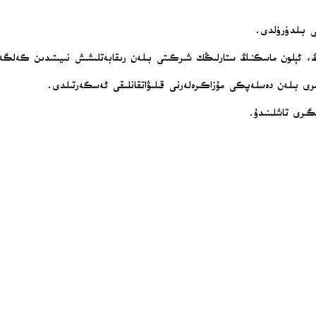
ى بىلدۈرۈلدى.
ڭ، ئېلون ماسكنىڭ ستارلىڭك شىركىتى بىلەن رىقابەتلىشىش نىيىتىدىن كەلگ
لىرى بىلەن دەسلەپكى مۇزاكىرەلەرنى قىلىۋاتقانلىقى ئەسكەرتىلدى.
ىرى تاشلىنىدۇ.