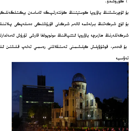
) كۆرۈشىدۇ.
بۇ ئۇچرىشىشنىڭ ياۋروپا كومىتېتىنىڭ كۈنتەرتىپىگە ئاساسەن بېكىتىلگەنلىك
بۇ ئۈچ شىركەتنىڭ بىرلەشمە ئالەم شىركىتى قۇرۇشتىكى دەسلەپكى پىلانىنى
شىركەتلەرنىڭ ھازىرچە ياۋروپا ئىتتىپاقىنىڭ مونوپولغا قارشى تۇرۇش ئەمەلدار
بۇ قەدەم، قوشۇۋېلىش كېلىشىمىنى تەستىقلاشنى رەسمىي تەلەپ قىلىشتىن ئىلگ
تەۋسىيە