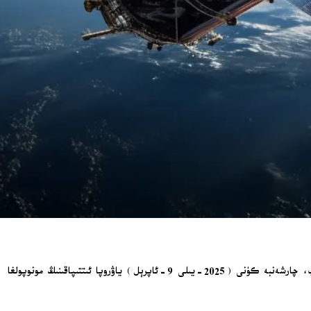
ياۋروپانىڭ ئاۋىياتسىيە-ئالەم شىركەتلىرى ئايرباس، تالېس ۋە لېئوناردو سۈنئىي ھەمراھ سودىسىنى بىرلەشتۈرۈش توغرىسىدا سۆھبەت ئېلىپ بېرىۋاتقان بولۇپ، چارشەنبە كۈنى (2025-يىلى 9-ئاپرېل) ياۋروپا ئىتتىپاقىنىڭ مونوپولغا