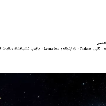
اشلىدى