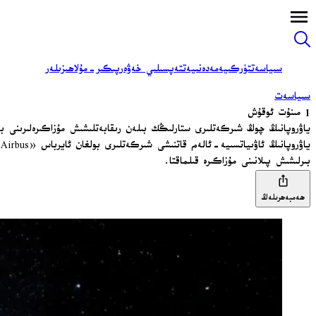
سىياسەت
تۈركىيە
مەدەنىيەت
تەپسىلىي خەۋەر
پىكىر-مۇلاھىزىلەر
سىياسەت
1 مىنۇت ئوقۇش
ياۋروپانىڭ چوڭ شىركەتلىرى ستارلىڭك بىلەن رىقابەتلىشىش مۇزاكىرەلىرىنى ب
بىرلىشىش پىلانىنى مۇزاكىرە قىلماقتا.
ھەمبەھرىلەڭ