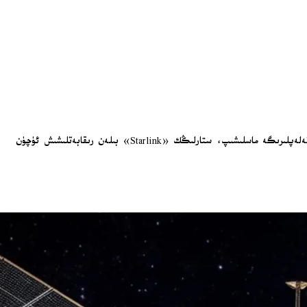
ياۋروپانىڭ ئاۋىياتسىيە-ئالەم قاتنىشى شىركەتلىرى بولغان ئايرباس «Airbus»، تالېس «Thales» ۋە لېئوناردو «Leonardo» ياۋروپا ئىتتىپاقىنىڭ رىقابەت تەلەپلىرىگە ماسلىشىپ، ستارلىڭك «Starlink» بىلەن رىقابەتلىشىش ئۈچۈن