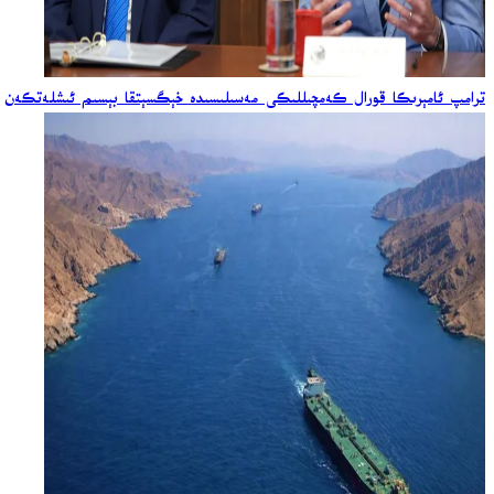
ترامپ ئامېرىكا قورال كەمچىللىكى مەسىلىسىدە خېگسېتقا بېسىم ئىشلەتكەن