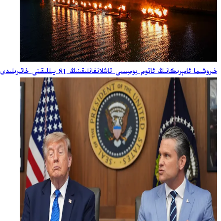
خىروشىما ئامېرىكانىڭ ئاتوم بومبىسى تاشلانغانلىقىنىڭ 81 يىللىقىنى خاتىرىلىدى