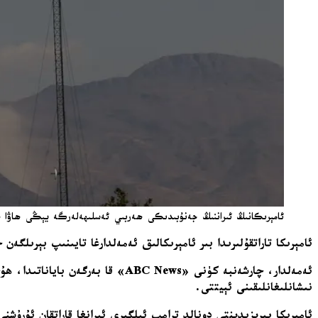
ئامېرىكانىڭ ئىراننىڭ جەنۇبىدىكى ھەربىي ئەسلىھەلەرگە يېڭى ھاۋا ھۇجۇمل
ئامېرىكا تاراتقۇلىرىدا بىر ئامېرىكالىق ئەمەلدارغا تايىنىپ بېرىلگ
ئەمەلدار، چارشەنبە كۈنى «C News
نىشانلىغانلىقىنى ئېيتتى.
ئامېرىكا پىرېزىدېنتى دونالد ترامپ ئىلگىرى ئىرانغا قاراتقان ئۇرۇ