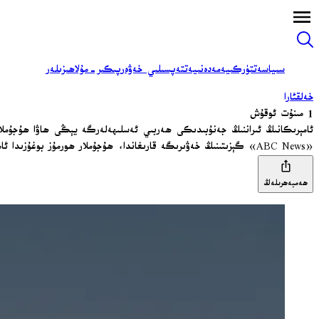
سىياسەت
تۈركىيە
مەدەنىيەت
تەپسىلىي خەۋەر
پىكىر-مۇلاھىزىلەر
خەلقئارا
1 مىنۇت ئوقۇش
ئامېرىكانىڭ ئىراننىڭ جەنۇبىدىكى ھەربىي ئەسلىھەلەرگە يېڭى ھاۋا ھۇجۇملار
«ABC News» گېزىتىنىڭ خەۋىرىگە قارىغاندا، ھۇجۇملار ھورمۇز بوغۇزىدا ئامېرىكا كۈچلىرى ۋە سودا دېڭىز قاتنىشى ئۈچۈن تەھدىت شەكىللەندۈرىدۇ دەپ باھالانغان بىر نۇقتىنى نىشان قىلغان.
ھەمبەھرىلەڭ