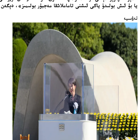
يا بۇ ئىش بولىدۇ ياكى ئىشنى تاماملاشقا مەجبۇر بولىمىز»، دېگەن
تەۋسىيە