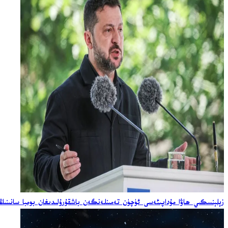
زېلېنسكىي ھاۋا مۇداپىئەسى ئۈچۈن تەمىنلەنگەن باشقۇرۇلىدىغان بومبا سانىنىڭ ئ