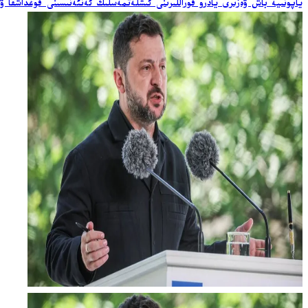
ياپونىيە باش ۋەزىرى يادرو قوراللىرىنى ئىشلەتمەسلىك ئەنئەنىسىنى قوغداشقا ۋ