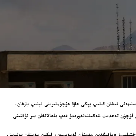
ئەسلىھەنى نىشان قىلىپ يېڭى ھاۋا ھۇجۇملىرىنى ئېلىپ بارغان.
ا دېڭىز قاتنىشى ئۈچۈن تەھدىت شەكىللەندۈرىدۇ دەپ باھالانغان بىر نۇقتىنى
ۇ توختىلىپ: «بۇنىڭدىن مەمنۇن ئەمەسمەن، لېكىن مەمنۇن بولىمىز.