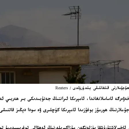
ارنى قىلغانلىقى بىلدۈرۈلدى / Reuters
ەن خەۋەرگە ئاساسلانغاندا، ئامېرىكا ئىراننىڭ جەنۇبىدىكى بىر ھەربىي 
AB» قا بەرگەن باياناتىدا، ھۇجۇملارنىڭ ھورمۇز بوغۇزىدا ئامېرىكا كۈچلىرى ۋە سود
شنى ئاخىرلاشتۇرۇشقا يۈزلەنگەن مۇزاكىرىلەرنىڭ ئەھۋالى توغرىسىدىم