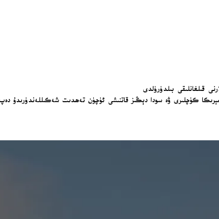
نى قىلغانلىقى بىلدۈرۈلدى