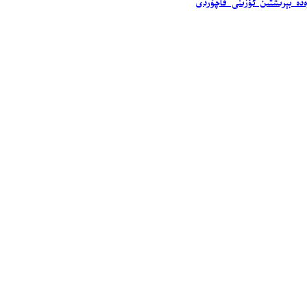
ەدە بېرىشتىن ئۆزىنى قاچۇردى