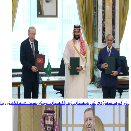
تۈركىيە، سەئۇدى ئەرەبىستان ۋە پاكىستان ئوتتۇرىسىدا «مەككە ئورتاق