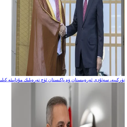
تۈركىيە، سەئۇدى ئەرەبىستان ۋە پاكىستان ئۈچ تەرەپلىك مۇداپىئە كېلى