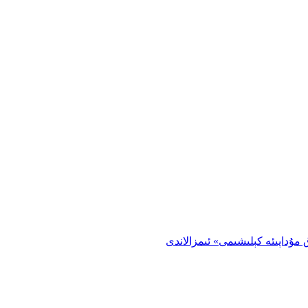
 مۇداپىئە كېلىشىمى» ئىمزالاندى