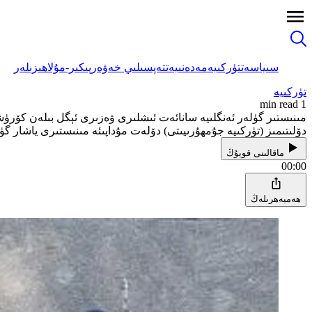
سىياسەت
تۈركىيە
مەدەنىيەت
تەپسىلىي خەۋەر
پىكىر-مۇلاھىزىلەر
تۈركىيە
1 min read
مىنىستىر گۈلەر ئەنگلىيە سانائەت ئىشلىرى ۋەزىرى ئېگل بىلەن كۆرۈ
دۆلىتىمىز (تۈركىيە جۇمھۇرىيىتى) دۆلەت مۇداپىئە مىنىستىرى ياشار 
ماقالىنى قويۇڭ
00:00
ھەمبەھرىلەڭ