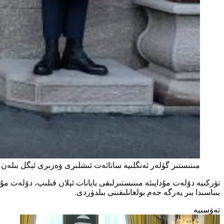
مىنىستىر گۈلەر ئەنگلىيە سانائەت ئىشلىرى ۋەزىرى ئېگل بىلەن كۆرۈشتى 
تۈركىيە دۆلەت مۇداپىئە مىنىستىرلىقى بايانات ئېلان قىلىپ، دۆلەت مۇ
بىناسىدا بىر يەرگە جەم بولغانلىقىنى بىلدۈردى.
تەۋسىيە