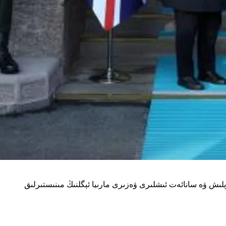
ۋېلىش ۋە سانائەت ئىشلىرى ۋەزىرى مارىيا ئېگلنىڭ مىنىستىرلىق