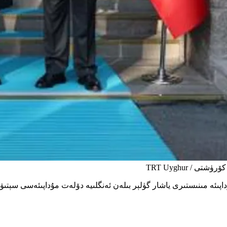
/ TRT Uyghur
داپىئە مىنىستىرى ياشار گۈلېر بىلەن ئەنگلىيە دۆلەت مۇداپىئەسى سېتى