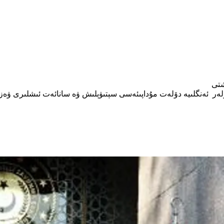
شتى
گۈلەر ئەنگلىيە دۆلەت مۇداپىئەسى سېتىۋېلىش ۋە سانائەت ئىشلىرى ۋەز