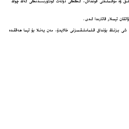
ىنچلىق ۋە مۇقىملىقنى قوغداش، ئىككى دۆلەت ئوتتۇرىسىدىكى ئەڭ چوڭ
قان تېمىلار قاتارىدا ئىدى.
شى بىزنىڭ بۇنداق قىلماسلىقىمىزنى خالايدۇ، مەن يەنىلا بۇ تېما ھەققىدە