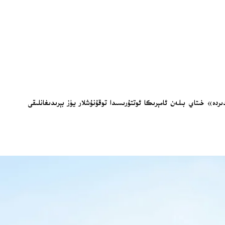
ە» خىتاي بىلەن ئامېرىكا ئوتتۇرىسىدا توقۇنۇشلار يۈز بېرىدىغانلىقى