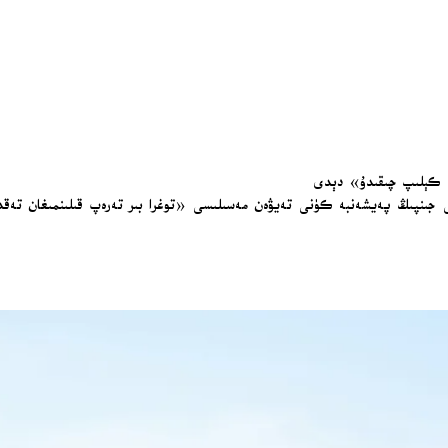
> كېلىپ چىقىدۇ» دېدى
 جىنپىڭ پەيشەنبە كۈنى تەيۋەن مەسىلىسى «توغرا بىر تەرەپ قىلىنمىغان تەقدىرد