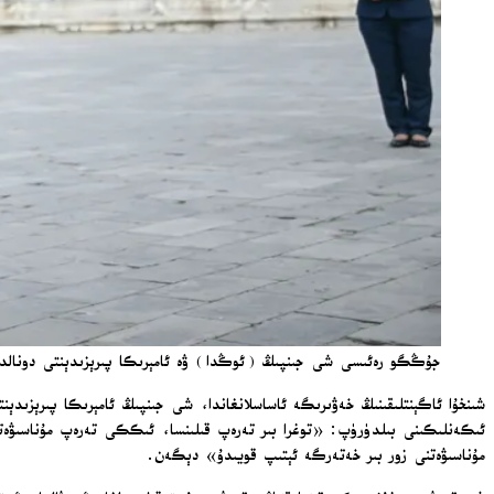
جۇڭگو رەئىسى شى جىنپىڭ (ئوڭدا) ۋە ئامېرىكا پىرېزىدېنتى دونالد ترامپ 2026-يىلى 14-ماي پەيشەنبە كۈنى بېيجىڭدىكى تىيەنتەننى زىيارەت 
شىنخۇا ئاگېنتلىقىنىڭ خەۋىرىگە ئاساسلانغاندا، شى جىنپىڭ ئامېرىكا پىرېزى
ئىكەنلىكىنى بىلدۈرۈپ: «توغرا بىر تەرەپ قىلىنسا، ئىككى تەرەپ مۇناسىۋەتل
مۇناسىۋەتنى زور بىر خەتەرگە ئېتىپ قويىدۇ» دېگەن.