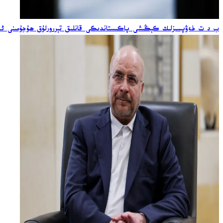
ب د ت خەۋپسىزلىك كېڭىشى پاكىستاندىكى قانلىق تېررورلۇق ھۇجۇمىنى ئەي