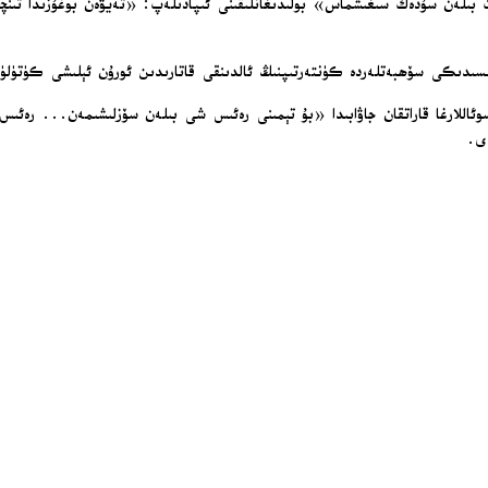
ت بىلەن سۇدەك سىغىشماس» بولىدىغانلىقىنى ئىپادىلەپ: «تەيۋەن بوغۇزىدا ت
سىدىكى سۆھبەتلەردە كۈنتەرتىپنىڭ ئالدىنقى قاتارىدىن ئورۇن ئېلىشى كۈتۈلۈۋات
وئاللارغا قاراتقان جاۋابىدا «بۇ تېمىنى رەئىس شى بىلەن سۆزلىشىمەن... رەئىس 
دى.