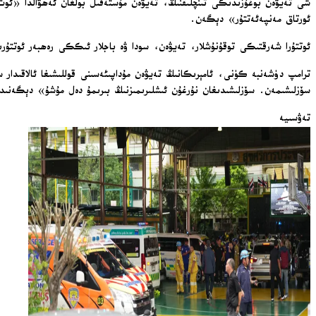
شى تەيۋەن بوغۇزىدىكى تىنچلىقنىڭ، تەيۋەن مۇستەقىل بولغان ئەھۋالدا «ئو
ئورتاق مەنپەئەتتۇر» دېگەن.
ئوتتۇرا شەرقتىكى توقۇنۇشلار، تەيۋەن، سودا ۋە باجلار ئىككى رەھبەر ئوتتۇرى
ترامپ دۈشەنبە كۈنى، ئامېرىكانىڭ تەيۋەن مۇداپىئەسىنى قوللىشىغا ئالاقىدار س
سۆزلىشىمەن. سۆزلىشىدىغان نۇرغۇن ئىشلىرىمىزنىڭ بىرىمۇ دەل مۇشۇ» دېگەنى
تەۋسىيە