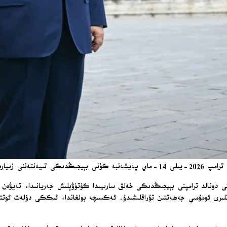
قىلماقتا. / AP
دېنتى دونالد ترامپنى بېيجىڭدىكى خەلق سارىيىدا كۈتۈۋېلىش جەريانىدا، تەيۋە
ىرى ئومۇمىي جەھەتتىن تۇراقلىشىدۇ. ئەكسىچە بولغاندا، ئىككى دۆلەت ئوتتۇرى