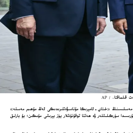
ن مەسىلىسىنىڭ «خىتاي-ئامېرىكا مۇناسىۋەتلىرىدىكى ئەڭ مۇھىم مەسىلە»
سىدا سۈركىلىشلەر ۋە ھەتتا توقۇنۇشلار يۈز بېرىشى مۇمكىن؛ بۇ بارلىق