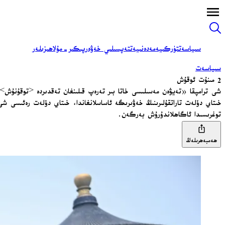
سىياسەت
تۈركىيە
مەدەنىيەت
تەپسىلىي خەۋەر
پىكىر-مۇلاھىزىلەر
سىياسەت
2 مىنۇت ئوقۇش
شى ترامپقا «تەيۋەن مەسىلىسى خاتا بىر تەرەپ قىلىنغان تەقدىردە <توقۇنۇش
خىتاي دۆلەت تاراتقۇلىرىنىڭ خەۋىرىگە ئاساسلانغاندا، خىتاي دۆلەت رەئىسى شى
توغرىسىدا ئاگاھلاندۇرۇش بەرگەن.
ھەمبەھرىلەڭ