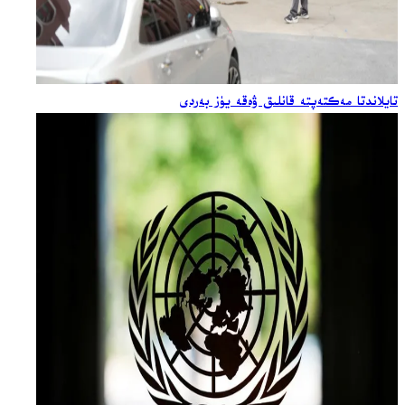
تايلاندتا مەكتەپتە قانلىق ۋەقە يۈز بەردى