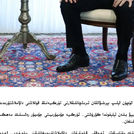
چۈن ئېلىپ بېرىلىۋاتقان تىرىشچانلىقلارنى تۈركىيەنىڭ قوللاشنى داۋاملاشتۇرىدى
لىيېۋ بىلەن تېلېفوندا كۆرۈشتى. تۈركىيە جۇمھۇرىيىتى جۇمھۇر رەئىسلىك مەھكى
ىنغان.
ك مۇناسىۋەتنى تەرەققىي قىلدۇرۇشنى داۋاملاشتۇرىدىغانلىقىنى بىلدۈردى. ئەرد