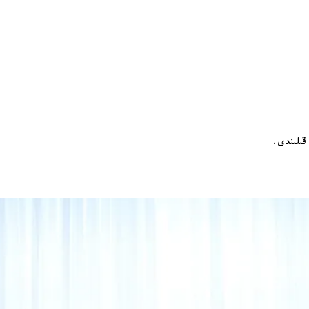
قىلىندى.