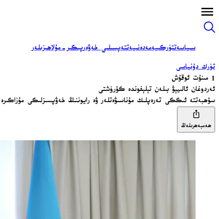
سىياسەت
تۈركىيە
مەدەنىيەت
تەپسىلىي خەۋەر
پىكىر-مۇلاھىزىلەر
تۈرك دۇنياسى
1 مىنۇت ئوقۇش
ئەردوغان ئالىيېۋ بىلەن تېلېفوندە كۆرۈشتى
سۆھبەتتە ئىككى تەرەپلىك مۇناسىۋەتلەر ۋە رايوننىڭ خەۋپسىزلىكى مۇزاكىرە 
ھەمبەھرىلەڭ