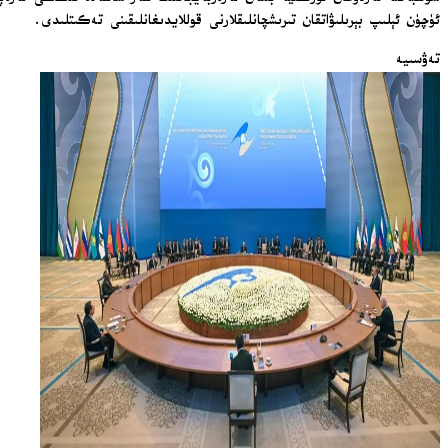
ئۈچۈن ئېلىپ بېرىلىۋاتقان تىرىشچانلىقلارنى قوللايدىغانلىقىنى تەكىتلىدى.
تەۋسىيە