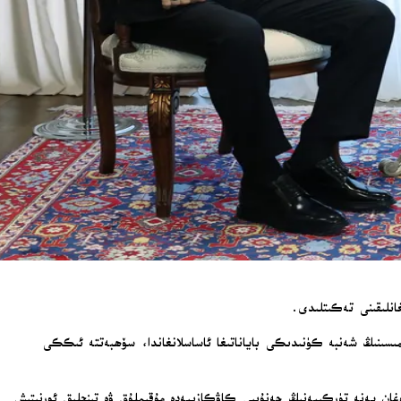
غانلىقىنى تەكىتلىدى.
مىسىنىڭ شەنبە كۈنىدىكى باياناتىغا ئاساسلانغاندا، سۆھبەتتە ئىككى
وغان يەنە تۈركىيەنىڭ جەنۇبىي كاۋكازىيەدە مۇقىملۇق ۋە تىنچلىق ئورنىتىش