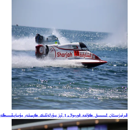
قىرغىزىستان ئىسسىق كۆلدە فورمولا-1 تېز سۇرئەتلىك كېمىلەر مۇسابىقىسىگە ساھىبخانلىق قىلماقتا