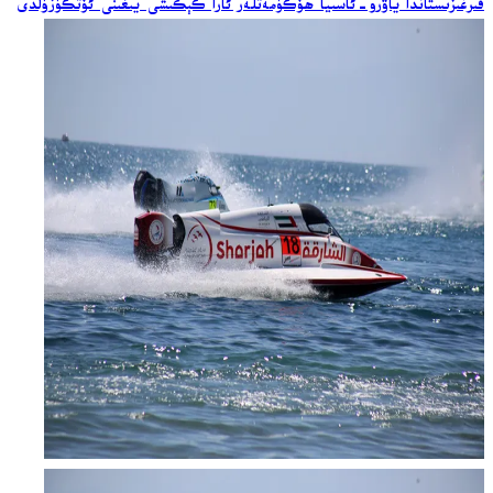
قىرغىزىستاندا ياۋرو-ئاسىيا ھۆكۈمەتلەر ئارا كېڭىشى يىغىنى ئۆتكۈزۈلدى