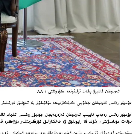
ئەردوغان ئالىيېۋ بىلەن تېلېفوندە كۆرۈشتى / AA
جۇمھۇر رەئىس ئەردوغان جەنۇبىي كاۋكازىيەدە مۇقۇملۇق ۋە تىنچلىق ئورنىتىش ئۈ
جۇمھۇر رەئىس رەجەپ تاييىپ ئەردوغان ئەزەربەيجان جۇمھۇر رەئىسى ئىلھام ئا
دۆلەت مۇناسىۋىتى، شۇنداقلا رايونلۇق ۋە خەلقئارالىق ئۆزگىرىشلەر مۇزاكىرە قىل
سۆھبەتتە ئەردوغان تۈركىيە بىلەن ئەزەربەيجاننىڭ ھەر ساھەدە ئىككى تەرەپلى