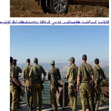
قانۇنسىز ئىسرائىلىيە كۆچمەنلىرى غەربىي قىرغاقتا پەلەستىنلىكلەرنىڭ ئۆيلى