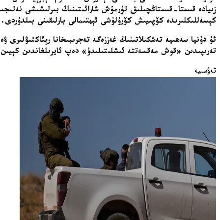
زىيادە قىستا-قىستاڭچىلىق تۇرمۇش شارائىتىنىڭ بىرلىشىشى نەتىجىس
كېسەللىكلىرىدە كۆپىيىش كۆرۈلۈشى ئېھتىمالى بارلىقىنى بىلدۈردى.
ئۇ دۇنيا سەھىيە تەشكىلاتىنىڭ غەززەگە تەجرىبىخانا رېئاكتىۋلىرى ۋە 
تەرىپىدىن «قوش مەقسەتتە ئىشلىتىلىدۇ» دەپ ئايرىلغاندىن كېيىن 
تەۋسىيە