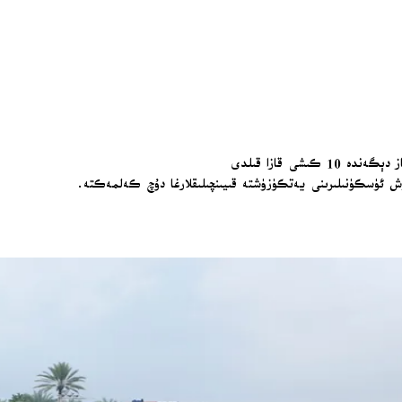
ۇش ئۈسكۈنىلىرىنى يەتكۈزۈشتە قىيىنچىلىقلارغا دۇچ كەلمەكتە.