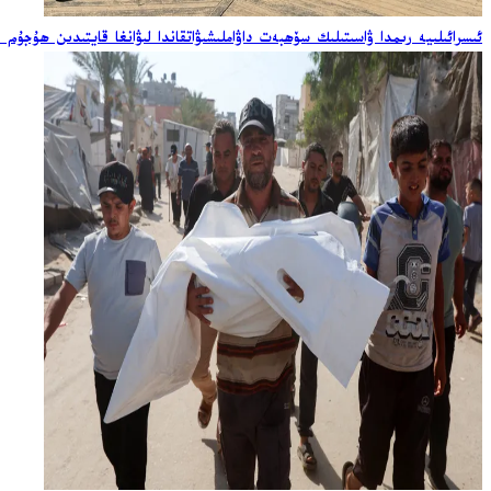
ئىسرائىلىيە رىمدا ۋاسىتىلىك سۆھبەت داۋاملىشىۋاتقاندا لىۋانغا قايتىدىن ھۇجۇم ق