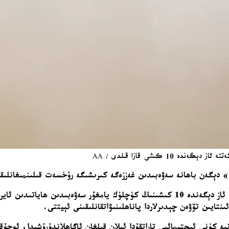
 دېگەن باھانە سەۋەبىدىن غەززەگە كىرىشىگە رۇخسەت قىلىنمىغانلىق
دۇنيا سەھىيە تەشكىلاتى باشلىقى غەززەدە ئۆتكەن 24 سائەت ئىچىدە ئاز دېگەندە 10 كىشىنىڭ 
تايىن تۆۋەن چېدىرلاردا پاناھلىنىۋاتقانلىقىنى ئېيتتى.
 كۈنى ئىجتىمائىي تاراتقۇدا ئېلان قىلغان ئاگاھلاندۇرۇشىدا، ئوچۇقچ