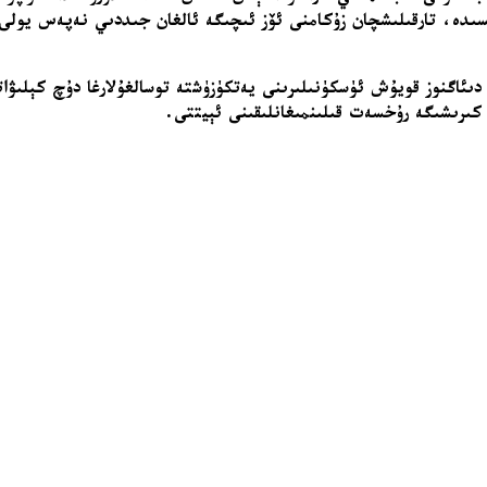
ىدە، تارقىلىشچان زۇكامنى ئۆز ئىچىگە ئالغان جىددىي نەپەس يولى 
دىئاگنوز قويۇش ئۈسكۈنىلىرىنى يەتكۈزۈشتە توسالغۇلارغا دۇچ كېلىۋاتق
كىرىشىگە رۇخسەت قىلىنمىغانلىقىنى ئېيتتى.