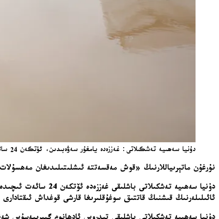
دۇنيا سەھىيە تەشكىلاتى: غەززەدە يامغۇر سەۋەبىدىن، ئۆتكەن 24 سائەتتە ئاز دېگەندە 10 كىشى قازا قىلدى / AA
نۇرغۇن ماتېرىياللارنىڭ «قوش مەقسەتتە ئىشلىتىلىدىغان مەھسۇلات»
ئائىلىلەرنىڭ قىشنىڭ قاتتىق سوغۇقلىرىغا قارشى قوغداش ئىقتادارى ئىن
دۇنيا سەھىيە تەشكىلاتى باشلىقى تېدروس ئادھانوم گېبرېيەسۇس شەنبە