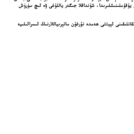
يۇقۇملىنىشلىرىدا، شۇنداقلا جىگەر ياللۇغى ۋە ئىچ سۈرۈش
انلىقىنى ئېيتتى ھەمدە نۇرغۇن ماتېرىياللارنىڭ ئىسرائىلىيە