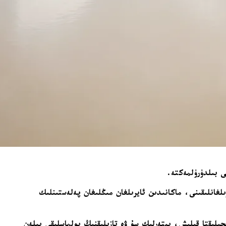
ى بىلدۈرۈلمەكتە.
كۈچلۈك يامغۇر سەۋەبىدىن ھاياتىدىن ئايرىلغانلىقىنى، ماكانىدىن ئايرىلغان مىڭلىغان پەلەستىنلىك
ىلىقتا قېلىش، يېتەرلىك سۇ ۋە تازىلىقنىڭ بولماسلىقى بىلەن