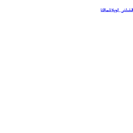
ىلىشنى ئويلاشماقتا