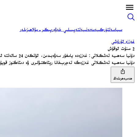
سىياسەت
تۈركىيە
مەدەنىيەت
تەپسىلىي خەۋەر
پىكىر-مۇلاھىزىلەر
غەززە ئۇرۇشى
2 مىنۇت ئوقۇش
دۇنيا سەھىيە تەشكىلاتى: غەززەدە يامغۇر سەۋەبىدىن، ئۆتكەن 24 سائەتتە ئاز دېگەندە 10 كىشى قازا قىلدى
دۇنيا سەھىيە تەشكىلاتى غەززەگە تەجرىبىخانا رېئاكتىۋلىرى ۋە دىئاگنوز قوي
ھەمبەھرىلەڭ