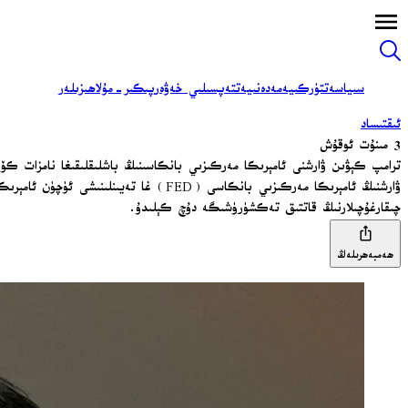
سىياسەت
تۈركىيە
مەدەنىيەت
تەپسىلىي خەۋەر
پىكىر-مۇلاھىزىلەر
ئىقتىساد
3 مىنۇت ئوقۇش
ترامپ كېۋىن ۋارشنى ئامېرىكا مەركىزىي بانكاسىنىڭ باشلىقلىقىغا نامزات كۆ
ۋارشنىڭ ئامېرىكا مەركىزىي بانكاسى (ED
چىقارغۇچىلارنىڭ قاتتىق تەكشۈرۈشىگە دۇچ كېلىدۇ.
ھەمبەھرىلەڭ