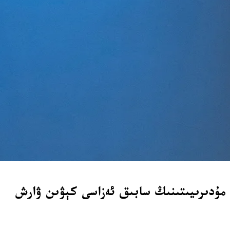
انۋار) كۈنى مەركىزىي بانكاسى مۇدىرىيىتىنىڭ سابىق ئەزاسى كېۋىن ۋارش