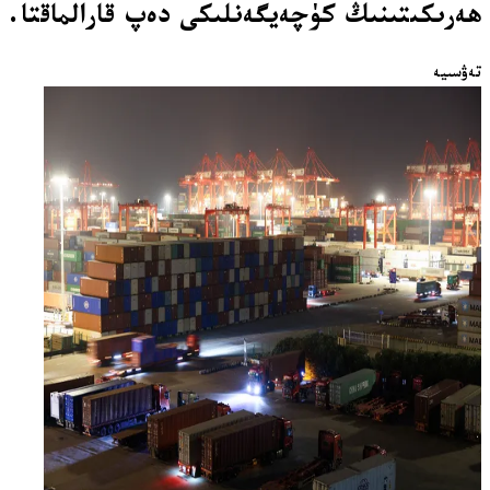
ھەرىكىتىنىڭ كۈچەيگەنلىكى دەپ قارالماقتا.
تەۋسىيە