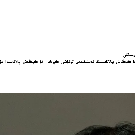
رسەتتى
F) غا تەيىنلىنىشى ئۈچۈن ئامېرىكا كېڭەش پالاتاسىنىڭ تەستىقىدىن ئۆتۈشى كېرەك. ئۇ كېڭەش پالا