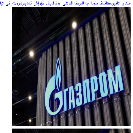
خىتاي ئامېرىكانىڭ سودا جازالىرىغا قارشى «تاقابىل تۇرۇش تەدبىرلىرى» نى ئېل