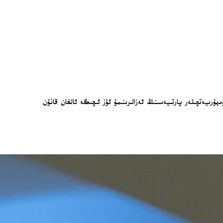
تاسىدا جۇمھۇرىيەتچىلەر پارتىيەسىنىڭ ئەزالىرىنىمۇ ئۆز ئىچىگە ئالغان قانۇن