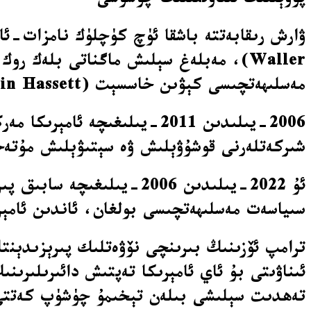
پوۋېلنىڭ ئىناۋىتىنىڭ چۈشۈشى
مەسلىھەتچىسى كېۋىن خاسسېت (Kevin Hassett) نى ئارقىدا قالدۇردى.
شىركەتلەرنى قوشۇۋېلىش ۋە سېتىۋېلىش مۇتە
سىياسەت مەسلىھەتچىسى بولغان، ئاندىن ئامېرى
ترامپ ئۆزىنىڭ بىرىنچى نۆۋەتلىك پىرېزىدېنتل
ئىناۋىتى بۇ ئاي ئامېرىكا تەپتىش دائىرىلىرى
تەھدىت سېلىشى بىلەن تېخىمۇ چۈشۈپ كەتتى. 