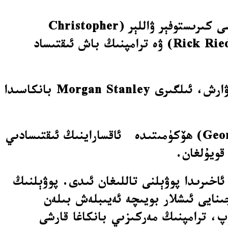
ۋارش رىقابەتتە باشقا ئۈچ كۈچلۈك نامزات-ئامېرىكا مەركىزىي بانكاسى مۇدىرىيىتىنىڭ ئەزاسى كىرىستوفېر ۋاللېر (Christopher
Waller)، مەبلەغ سېلىش ماگناتى بلەك روك (BlackRock) نىڭ خادىمى رىك رىدېر (Rick Rieder) ۋە ترامپنىڭ باش ئىقتىساد
2006-يىلىدىن 2011-يىلىغىچە ئامېرىكا مەركىزىي بانكاسى مۇدىرىيىتىنىڭ ئەزاسى بولغان ۋارش، ئىلگىرى Morgan Stanley بانكاسىدا
ئۇ 2022-يىلىدىن 2006-يىلىغىچە سابىق پىرېزىدېنت كىچىك جورج بۇش (George W. Bush) ھۆكۈمىتىدە ئاقساراينىڭ ئىقتىسادىي
قويۇلغان.
ئاخىرىدا پوۋېلنى تاللىغان ئىدى. پوۋېلنىڭ
ىنايى ئىشلار بويىچە ئەيىبلەش بىلەن
، ترامپنىڭ مەركىزىي بانكاغا قارشى