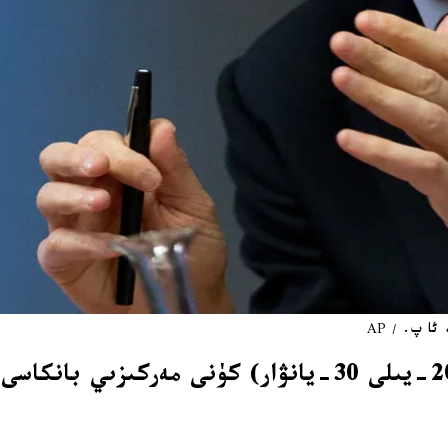
ئا پ. / AP
ئامېرىكا پرېزىدېنتى دونالد ترامپ جۈمە (2026-يىلى 30-ي