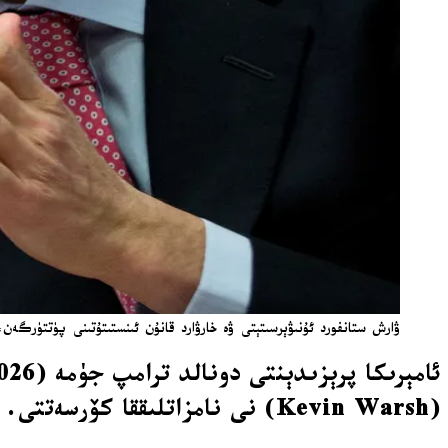
ۋارش ستانفورد ئۇنىۋېرسىتېتى ۋە خارۋارد قانۇن ئىنستىتۇتىنى پۈتتۈرگەن، 
(Kevin Warsh) نى نامزاتلىققا كۆرسەتتى.