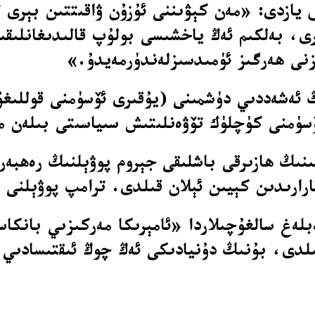
Truth So بېتىدە مۇنداق يازدى: «مەن كېۋىننى ئۇزۇن ۋاقى
ىرى، بەلكىم ئەڭ ياخشىسى بولۇپ قالىدىغانلىق
زنى ھەرگىز ئۈمىدسىزلەندۈرمەيدۇ.»
ىڭ ئەشەددىي دۈشمىنى (يۇقىرى ئۆسۈمنى قوللىغ
 ئۆسۈمنى كۈچلۈك تۆۋەنلىتىش سىياسىتى بىلەن 
سىنىڭ ھازىرقى باشلىقى جېروم پوۋېلنىڭ رەھبەر
ارارىدىن كېيىن ئېلان قىلدى. ترامپ پوۋېلنى 
بلەغ سالغۇچىلاردا «ئامېرىكا مەركىزىي بانكا
ىلدى، بۇنىڭ دۇنيادىكى ئەڭ چوڭ ئىقتىسادىي 