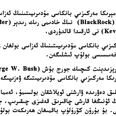
خەسسىسى بولۇپ ئىشلىگەن.
كا مەركىزىي بانكاسى مۇدىرىيىتىگە ۋەزىپىگە 
ىق دەۋرىدە ۋارشنى ئويلاشقان بولسىمۇ، ئەمما 
نىڭ ئۇنىڭغا قارشى چاقىرىق قەغىزى چىقىرىپ، ج
بۇ بۇرۇن كۆرۈلۈپ باقمىغان ھەرىكەت بولۇپ