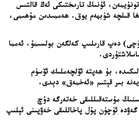
تتىن بېرى تونۇيمەن، ئۇنىڭ تارىختىكى ئەڭ قالتىس
ىغا قىلچە شۈبھەم يوق. ھەممىدىن مۇھىمى،
ۇچى) دەپ قارىلىپ كەلگەن بولسىمۇ، ئەمما
ماسلاشتۇردى.
لىكىدە، بۇ ھەپتە ئۆلچەملىك ئۆسۈم
يەنە بىر قېتىم «ئەخمەق» دېدى.
سىنىڭ مۇستەقىللىقى خەتەرگە دۇچ
گەۋدە ئۈچۈن پۇل پاخاللىقى خەۋپىنى ئېلىپ