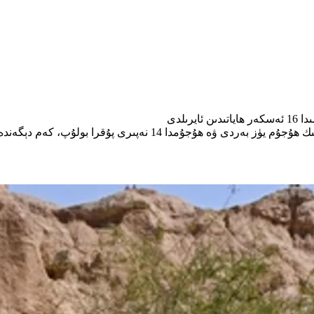
ىلدى
ىرى پۇقرا بولۇپ، كەم دېگەندە 24 كىشى يارىلاندى.ان.