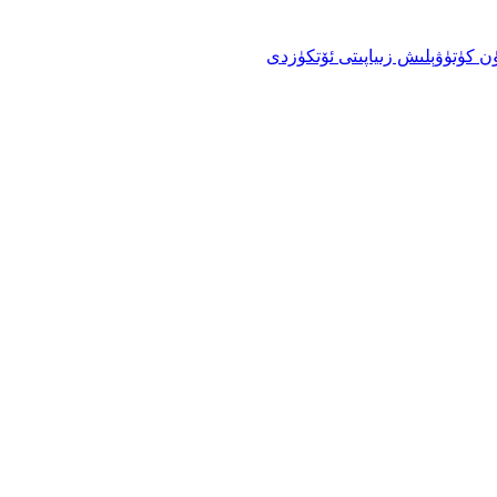
ن كۈتۈۋېلىش زىياپىتى ئۆتكۈزدى