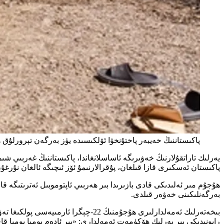
پاكىستاننىڭ خەيبەر پاختۇنخۋا ئۆلكىسىدە يۈز بەرگەن تېرورلۇق ھۇجۇمىدا 16 ئەسكەر ھاياتىدىن ئاير
پاكىستان ئەسكىرى قازا قىلغان، پۇقرالارنىمۇ ئۆز ئىچىگە ئالغان نۇرغۇ
ھۇجۇم مىر ئەلىدىكى قادى بازىرىدا بىر ھەربىي ئاپتوموبىل ئەترىتىگە 
بەرگەنلىكىنى خەۋەر قىلدى.
بىخەتەرلىك ئەمەلدارلىرى ھۇجۇمنىڭ 22
رايونىدىكى بىر يەرلىك ھۆكۈمەت ئەمەلدارى: «بىر ئادەم بومبا بومبا قا