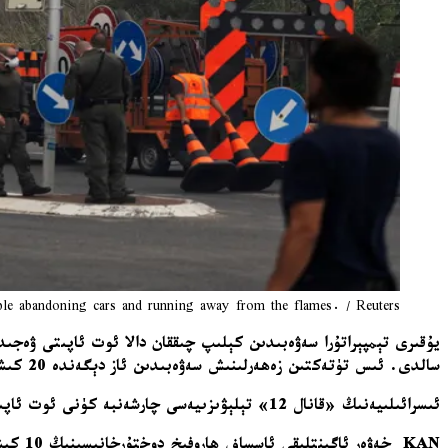
le abandoning cars and running away from the flames. / Reuters
يۇقىرى تېمپېراتۇرا سەۋەبىدىن كېلىپ چىققان دالا ئوت ئاپىتى ۋەجى
سالدى. ئىس تۈتەكتىن زەھەرلىنىش سەۋەبىدىن ئاز دېگەندە 20 كىشى بالنېستقا ئېلىندى. تېل-ئاۋىۋ تېزلىك بىلەن تارقىلىۋاتقان يالقۇننى كونترول قىلىش ئۈچۈن خەلقئارالىق ياردەم تەلەپ قىلدى.
ئىسرائىلىيەنىڭ «قانال 12» تېلېۋىزىيەسى چارشەنبە كۈنى ئوت ئاپىتىنىڭ ھازىر 2010-يىلىدىكى ۋەيران قىلغۇچ كارمەل تېغى دالا ئوت ئاپىتىدىنمۇ چوڭ دائىرىگە كېڭەيگەنلىكىنى بىلدۈردى.
KAN خ