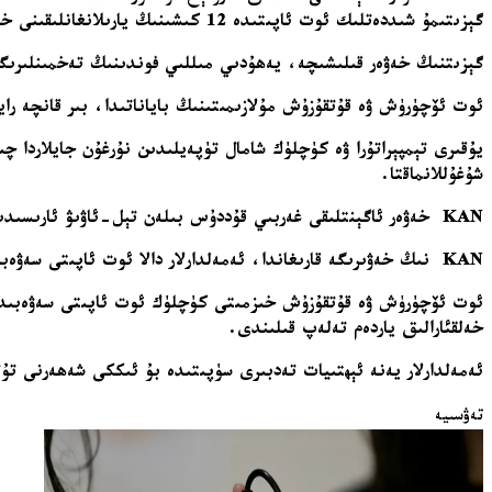
گېزىتىمۇ شىددەتلىك ئوت ئاپىتىدە 12 كىشىنىڭ يارىلانغانلىقىنى خەۋەر قىلغان ئىدى.
گېزىتنىڭ خەۋەر قىلىشىچە، يەھۇدىي مىللىي فوندىنىڭ تەخمىنلىرىگە ئاساسلانغاندا، 
ئوت ئۆچۈرۈش ۋە قۇتقۇزۇش مۇلازىمىتىنىڭ باياناتىدا، بىر قانچە ر
شۇغۇللانماقتا.
KAN خەۋەر ئاگېنتلىقى غەربىي قۇددۇس بىلەن تېل-ئاۋىۋ ئارىسىدىكى ئېشتائول ئورمانلىقىدا كۈچلۈك ئوت ئاپىتى يۈز بەرگەنلىكىنى خەۋەر قىلدى.
KAN نىڭ خەۋىرىگە قارىغاندا، ئەمەلدارلار دالا ئوت ئاپىتى سەۋەبىدىن مۇمكىن قەدەر تېخىمۇ كۆپ خەلقنى كۆچۈرۈش ھەققىدە يوليورۇق چىقارغان.
ئوت ئۆچۈرۈش ۋە قۇتقۇزۇش خىزمىتى كۈچلۈك ئوت ئاپىتى سەۋەبىدىن
خەلقئارالىق ياردەم تەلەپ قىلىندى.
ئەمەلدارلار يەنە ئېھتىيات تەدبىرى سۈپىتىدە بۇ ئىككى شەھەرنى تۇ
تەۋسىيە