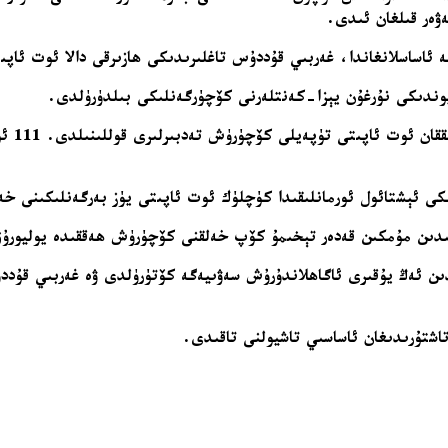
غەربىي قۇددۇس تاغلىرىدىكى ھازىرقى دالا ئوت ئاپىتى تەخمىنەن 2891 مو ئورمانلىقنى
ايوندىكى نۇرغۇن يېزا-كەنتلەرنى كۆچۈرگەنلىكى بىلدۈرۈلدى.
 ئەڭ يۇقىرى ئاگاھلاندۇرۇش سەۋىيەگە كۆتۈرۈلدى ۋە غەربىي قۇدد
تاشتۇرىدىغان ئاساسىي تاشيولنى تاقىدى.