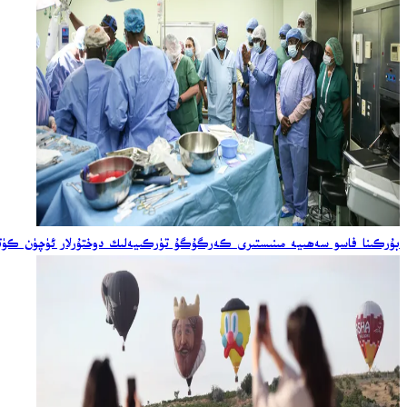
بۇركىنا فاسو سەھىيە مىنىستىرى كەرگۇگۇ تۈركىيەلىك دوختۇرلار ئۈچۈن كۈت