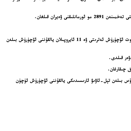
 ۋەيران قىلغان.
يۇقىرى تېمپېراتۇرا ۋە كۈچلۈك شامال تۈپەيلىدىن نۇرغۇن جايلاردا چىققان ئوت ئاپىتى تۈپەيلى كۆچۈرۈش تەدبىرلىرى قوللىنىلدى. 111 ئوت ئۆچۈرۈش ئەترىتى ۋە 11 ئايروپىلان يالقۇننى ئۆچۈرۈش بىلەن
ۇس بىلەن تېل-ئاۋىۋ ئارىسىدىكى يالقۇننى ئۆچۈرۈش ئۈچۈن