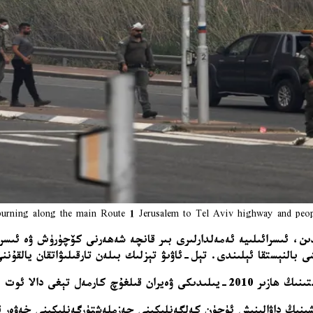
urning along the main Route 1 Jerusalem to Tel Aviv highway and peop
دىن، ئىسرائىلىيە ئەمەلدارلىرى بىر قانچە شەھەرنى كۆچۈرۈش ۋە ئىسر
ەۋەر ئاگېنتلىقى ئاسساف ھاروفېخ دوختۇرخانىسىنىڭ 10 كىشىنىڭ داۋالىنىش ئۈچۈن كەلگەنلىكىنى ج