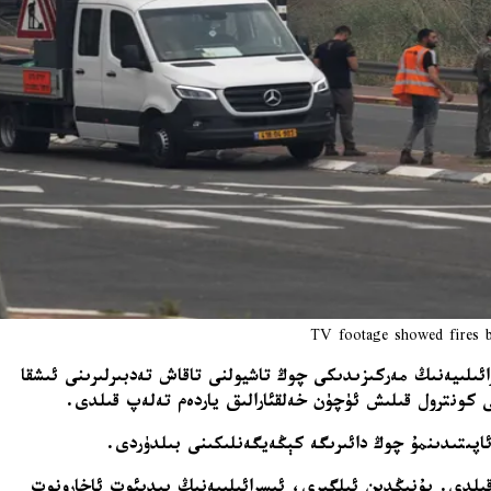
TV footage showed fires b
ائىلىيەنىڭ مەركىزىدىكى چوڭ تاشيولنى تاقاش تەدبىرلىرىنى ئىشقا
ەزملەشتۈرگەنلىكىنى خەۋەر قىلدى. بۇنىڭدىن ئىلگىرى، ئىسرائىلىيەنىڭ يېدىئوت ئاخارونوت