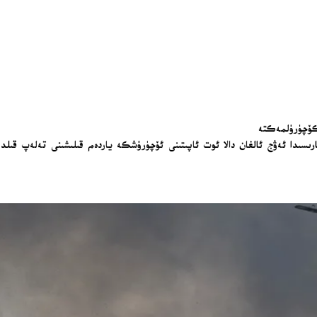
 كۆچۈرۈلمەكتە
ئارىسىدا ئەۋج ئالغان دالا ئوت ئاپىتىنى ئۆچۈرۈشكە ياردەم قىلىشىنى تەلەپ قىلد