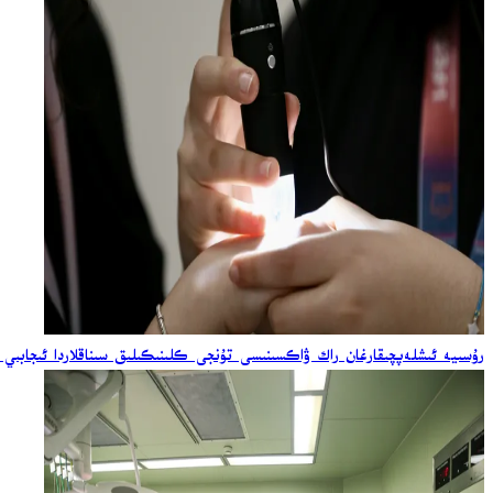
رۇسىيە ئىشلەپچىقارغان راك ۋاكسىنىسى تۇنجى كلىنىكىلىق سىناقلاردا ئىجابىي 