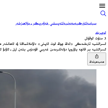
سىياسەت
تۈركىيە
مەدەنىيەت
تەپسىلىي خەۋەر
پىكىر-مۇلاھىزىلەر
ئوچېرىك
3 مىنۇت ئوقۇش
ئىسرائىلىيە تارىخىدىكى «ئەڭ چوڭ ئوت ئاپىتى» داۋاملاشماقتا ۋە ئاھالىلەر
ئىسرائىلىيە بىر قانچە ياۋروپا دۆلەتلىرىدىن غەربىي قۇددۇس بىلەن تېل-ئاۋىۋ 
ھەمبەھرىلەڭ