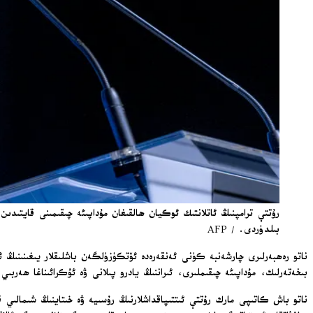
بىلدۈردى. / AFP
ناتو رەھبەرلىرى چارشەنبە كۈنى ئەنقەرەدە ئۆتكۈزۈلگەن باشلىقلار يىغىنىنىڭ ئ
بىخەتەرلىك، مۇداپىئە چىقىملىرى، ئىراننىڭ يادرو پىلانى ۋە ئۇكرائىناغا ھەربىي
ناتو باش كاتىپى مارك رۇتتې ئىتتىپاقداشلارنىڭ رۇسىيە ۋە خىتاينىڭ شىمالى