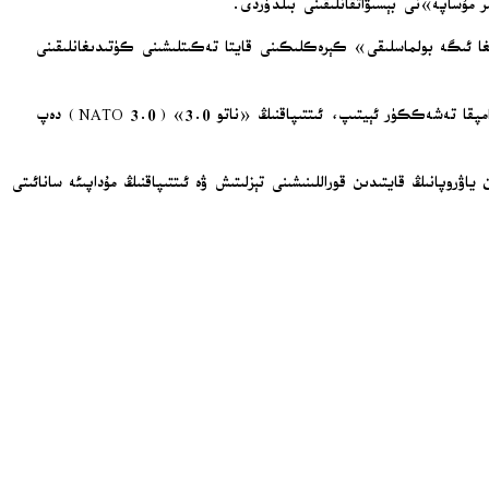
ر مۇساپە»نى بېسىۋاتقانلىقىنى بىلدۈردى.
رىغا ئىگە بولماسلىقى» كېرەكلىكىنى قايتا تەكىتلىشىنى كۈتىدىغانلىقىنى
مارك رۇتتې شىمالىي ئامېرىكا بىلەن ياۋروپا ئوتتۇرىسىدىكى مۇداپىئە چىقىملىرىنىڭ قايتىدىن تەڭپۇڭلىشىشىغا تۆھپە قوشقان ئامېرىكا پىرېزىدېنتى دونالد ترامپقا تەشەككۈر ئېيتىپ، ئىتتىپاقنىڭ «ناتو 3.0» (NATO 3.0) دەپ
وپانىڭ قايتىدىن قوراللىنىشىنى تېزلىتىش ۋە ئىتتىپاقنىڭ مۇداپىئە سانائىتى