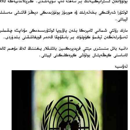
بولۇۋاتقان ئىستراتېگىيەلىك بىر سەھنە دەپ سۈپەتلىدى. گىرېنلاندىيەگە ئالاق
ئوتتۇرا شەرقتىكى بىخەتەرلىك ۋە ھورمۇز بوغۇزىدىكى دېڭىز قاتنىشى مەسىلىلىر
ئېيتتى.
تەسۋىرلەنگەن تېخىمۇ كۈچلۈك بىر باسقۇچقا قەدەم قويغانلىقىنى بىلدۈردى.
دانىيە باش مىنىستىرى مېتتې فرېدېرىكسېن باشلىقلار يىغىنىنىڭ ئەڭ مۇھىم ئال
ئاساسىنى كېڭەيتىش بولۇشى كېرەكلىكىنى ئېيتتى.
تەۋسىيە