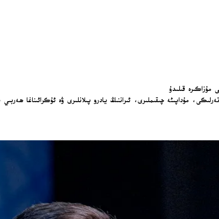
ى مۇزاكىرە قىلىدۇ
لىكى، مۇداپىئە چىقىملىرى، ئىراننىڭ يادرو پىلانلىرى ۋە ئۇكرائىناغا ھەربىي ي