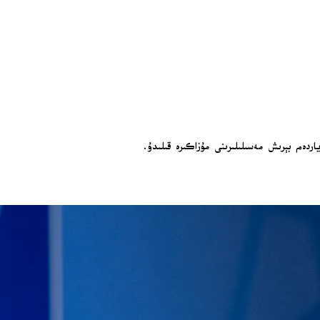
اردەم بېرىش مەسىلىلىرىنى مۇزاكىرە قىلىدۇ.