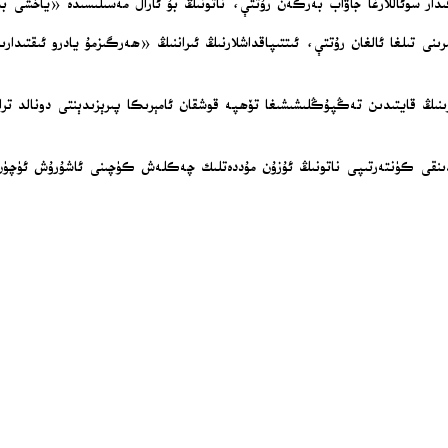
ىدار سوئاللارغا جاۋاب بەرگەن رۇتتې، ناتونىڭ بۇ ئارال مەسىلىسىدە «ياخشى بى
ىنى تىلغا ئالغان رۇتتې، ئىتتىپاقداشلارنىڭ ئىراننىڭ «ھەرگىزمۇ يادرو ئىقتىدا
دىنقى كۈنتەرتىپى ناتونىڭ ئۇزۇن مۇددەتلىك چەكلەش كۈچىنى ئاشۇرۇش ئۈچۈن ياۋر