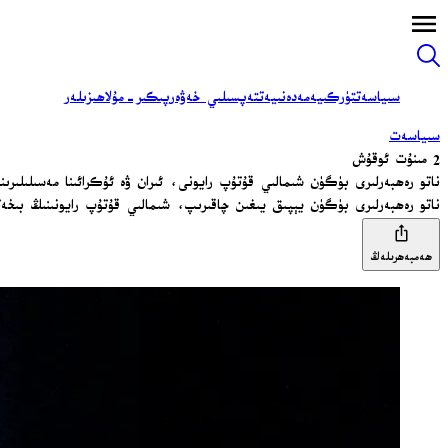
سىياسەت
تۈركىيە
مەدەنىيەت
تەپسىلىي خەۋەر
پىكىر-مۇلاھىزىلەر
سىياسەت
2 مىنۇت ئوقۇش
ناتو رەھبەرلىرى بۈگۈن شىمالىي قۇتۇپ رايونى، ئىران ۋە ئۇكرائىنا مەسىلىلىرىن
ناتو رەھبەرلىرى بۈگۈن يېپىق يىغىن چاقىرىپ، شىمالىي قۇتۇپ رايونىنىڭ بىخەتەر
ھەمبەھرىلەڭ