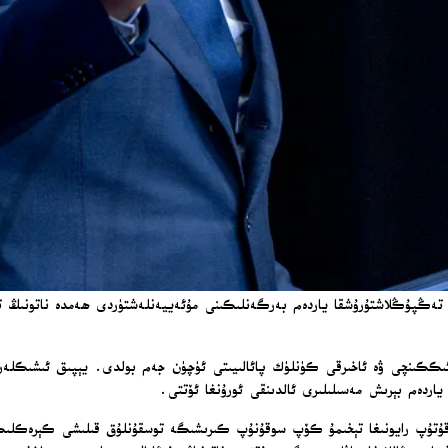
ىككىنچى ۋە ئاخىرقى كۈنلۈك پائالىيىتى ئۈچۈن جەم بولدى. يېپىق ئىشىكلەر ئارقى
 ياردەم بېرىش مەسىلىلىرى ئالدىنقى ئورۇنغا ئۆتتى.
ي قۇتۇپ رايونىغا تېخىمۇ كۆپ سوقۇنۇپ كىرىشىگە توسقۇنلۇق قىلىشى كېرەكلىك