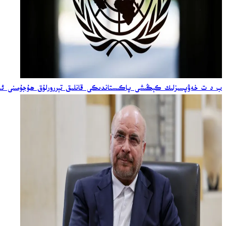
ب د ت خەۋپسىزلىك كېڭىشى پاكىستاندىكى قانلىق تېررورلۇق ھۇجۇمىنى ئەي