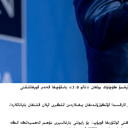
رۇتتې ترامپنىڭ ئاتلانتىك ئوكيان ھالقىغان مۇداپىئە چىقىمىنى قايتىدىن تەڭپۇڭلاشتۇرۇشقا ياردەم بەرگەنلىكىنى مۇئەييەنلەشتۈردى ھەمدە ناتونىڭ تېخىمۇ كۈچلۈك بولغان «ناتو 3.0» باسقۇچىغا قەدەم قويغانلىقىنى
سىدا ئۆتكۈزۈلىدىغان يىغىنلاردىن ئىلگىرى ئېلان قىلىنغان باياناتلاردا،
ىنى ئوتتۇرىغا قويۇپ، بۇ رايوننى بارغانسېرى مۇھىم ئەھمىيەتكە ئىگە