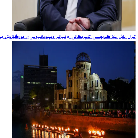
ئىران باش مۇزاكىرىچىسى ئامېرىكانى «تىياتىر دىپلوماتىيەسى» يۈرگۈزۈش بىل