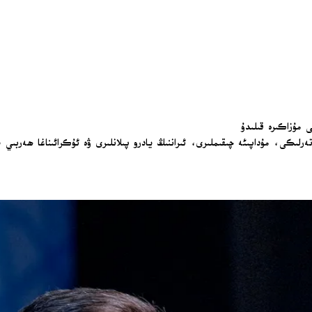
ى مۇزاكىرە قىلىدۇ
لىكى، مۇداپىئە چىقىملىرى، ئىراننىڭ يادرو پىلانلىرى ۋە ئۇكرائىناغا ھەربىي ي