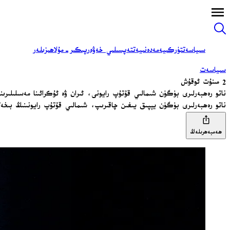
سىياسەت
تۈركىيە
مەدەنىيەت
تەپسىلىي خەۋەر
پىكىر-مۇلاھىزىلەر
سىياسەت
2 مىنۇت ئوقۇش
ناتو رەھبەرلىرى بۈگۈن شىمالىي قۇتۇپ رايونى، ئىران ۋە ئۇكرائىنا مەسىلىلىرىن
ناتو رەھبەرلىرى بۈگۈن يېپىق يىغىن چاقىرىپ، شىمالىي قۇتۇپ رايونىنىڭ بىخەتەر
ھەمبەھرىلەڭ