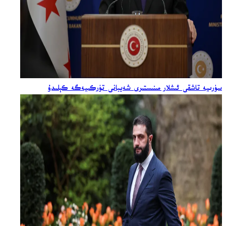
سۈرىيە تاشقى ئىشلار مىنىستىرى شەيبانى تۈركىيەگە كېلىدۇ