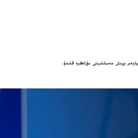
اردەم بېرىش مەسىلىلىرىنى مۇزاكىرە قىلىدۇ.