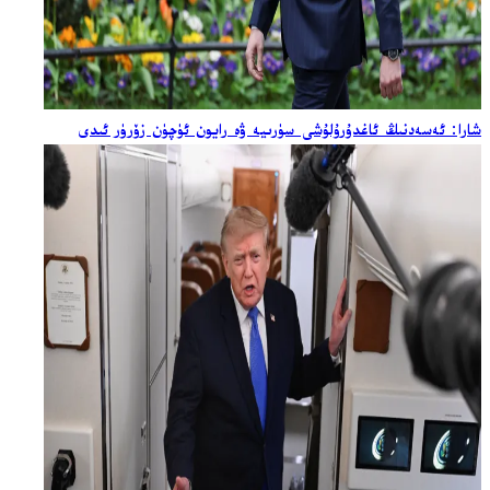
شارا: ئەسەدنىڭ ئاغدۇرۇلۇشى سۈرىيە ۋە رايون ئۈچۈن زۆرۈر ئىدى