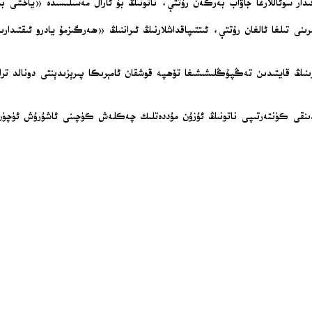
ىدار سوئاللارغا جاۋاب بەرگەن رۇتتې، ناتونىڭ بۇ ئارال مەسىلىسىدە «ياخشى بى
ىنى تىلغا ئالغان رۇتتې، ئىتتىپاقداشلارنىڭ ئىراننىڭ «ھەرگىزمۇ يادرو ئىقتىدا
دىنقى كۈنتەرتىپى ناتونىڭ ئۇزۇن مۇددەتلىك چەكلەش كۈچىنى ئاشۇرۇش ئۈچۈن ياۋر