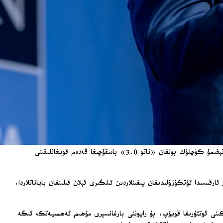
رۇتتې ترامپنىڭ ئاتلانتىك ئوكيان ھالقىغان مۇداپىئە چىقىمىنى قايتىدىن تەڭپۇڭلاشتۇرۇشقا ياردەم بەرگەنلىكىنى مۇئەييەنلەشتۈردى ھەمدە ناتونىڭ تېخىمۇ كۈچلۈك بولغان «ناتو 3.0» باسقۇچىغا قەدەم قويغانلىقىنى
سىدا ئۆتكۈزۈلىدىغان يىغىنلاردىن ئىلگىرى ئېلان قىلىنغان باياناتلاردا،
ىنى ئوتتۇرىغا قويۇپ، بۇ رايوننى بارغانسېرى مۇھىم ئەھمىيەتكە ئىگە