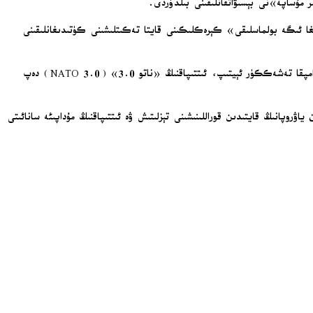
ر مۇساپە»نى بېسىۋاتقانلىقىنى بىلدۈردى.
رىغا ئىگە بولماسلىقى» كېرەكلىكىنى قايتا تەكىتلىشىنى كۈتىدىغانلىقىنى
مارك رۇتتې شىمالىي ئامېرىكا بىلەن ياۋروپا ئوتتۇرىسىدىكى مۇداپىئە چىقىملىرىنىڭ قايتىدىن تەڭپۇڭلىشىشىغا تۆھپە قوشقان ئامېرىكا پىرېزىدېنتى دونالد ترامپقا تەشەككۈر ئېيتىپ، ئىتتىپاقنىڭ «ناتو 3.0» (NATO 3.0) دەپ
وپانىڭ قايتىدىن قوراللىنىشىنى تېزلىتىش ۋە ئىتتىپاقنىڭ مۇداپىئە سانائىتى