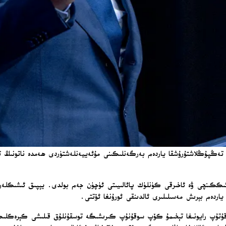
ىككىنچى ۋە ئاخىرقى كۈنلۈك پائالىيىتى ئۈچۈن جەم بولدى. يېپىق ئىشىكلەر ئارقى
 ياردەم بېرىش مەسىلىلىرى ئالدىنقى ئورۇنغا ئۆتتى.
ي قۇتۇپ رايونىغا تېخىمۇ كۆپ سوقۇنۇپ كىرىشىگە توسقۇنلۇق قىلىشى كېرەكلىك