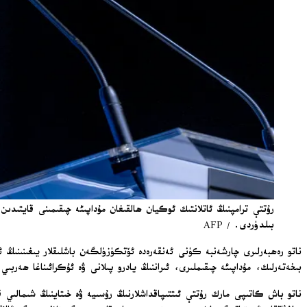
بىلدۈردى. / AFP
ناتو رەھبەرلىرى چارشەنبە كۈنى ئەنقەرەدە ئۆتكۈزۈلگەن باشلىقلار يىغىنىنىڭ ئ
بىخەتەرلىك، مۇداپىئە چىقىملىرى، ئىراننىڭ يادرو پىلانى ۋە ئۇكرائىناغا ھەربىي
ناتو باش كاتىپى مارك رۇتتې ئىتتىپاقداشلارنىڭ رۇسىيە ۋە خىتاينىڭ شىمالى