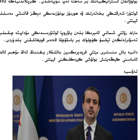
بولۇۋاتقان ئىستراتېگىيەلىك بىر سەھنە دەپ سۈپەتلىدى. گىرېنلاندىيەگە ئالاق
ئوتتۇرا شەرقتىكى بىخەتەرلىك ۋە ھورمۇز بوغۇزىدىكى دېڭىز قاتنىشى مەسىلىلىر
ئېيتتى.
تەسۋىرلەنگەن تېخىمۇ كۈچلۈك بىر باسقۇچقا قەدەم قويغانلىقىنى بىلدۈردى.
دانىيە باش مىنىستىرى مېتتې فرېدېرىكسېن باشلىقلار يىغىنىنىڭ ئەڭ مۇھىم ئال
ئاساسىنى كېڭەيتىش بولۇشى كېرەكلىكىنى ئېيتتى.
تەۋسىيە