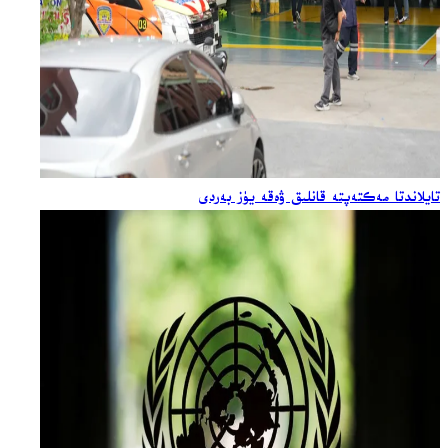
تايلاندتا مەكتەپتە قانلىق ۋەقە يۈز بەردى