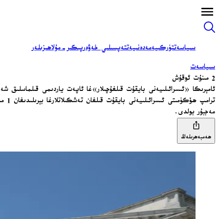
سىياسەت
تۈركىيە
مەدەنىيەت
تەپسىلىي خەۋەر
پىكىر-مۇلاھىزىلەر
سىياسەت
2 مىنۇت ئوقۇش
ئامېرىكا «ئىسرائىلىيەنى بايقۇت قىلغۇچىلار»غا ئاپەت ياردىمى قىلماسلىق شەر
مەجبۇر بولدى.
ھەمبەھرىلەڭ