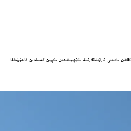
 ياردىمىنى توختىتىش تەھدىتىنى ئۆز ئىچىگە ئالغان ماددىنى نارازىلىقلارنىڭ كۈچىيىشىدىن كېيىن ئەمەلدىن قالدۇرۇشقا