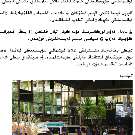
قوللىماسلىقى كېرەكلىكىنى شەرت قىلغان تالاش-تارتىشلىق ماددىنى ئىچكى تە
ئاپرېل ئېيىدا تۇنجى قېتىم قوشۇلغان بۇ ماددىدا، ئىلتىماس قىلغۇچىلارنىڭ «ئ
قوللىماسلىقى كېرەك»لىكى تەلەپ قىلىنغانىدى.
بۇ ماددا، خەۋەر ئورگا
كۈچلۈك غەزەپ ۋە سىياسىي بېسىم ئەيىبلەشلىرىنى قوزغىدى.
ئاساسەن تەقسىملىنىدۇ» دېيىلدى.
تەۋسىيە