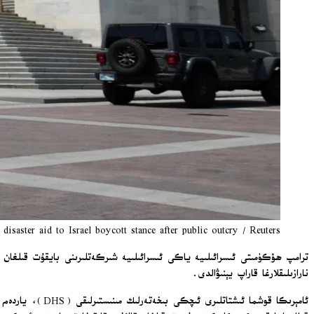
disaster aid to Israel boycott stance after public outcry / Reuters
نارازىلىقلارغا قاراپ يېنىۋالدى.
ئامېرىكا قوشما 