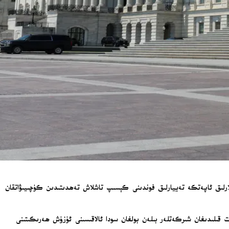
كى ئىسرائىلىيە شىركەتلىرىنى بايقۇت قىلغان ئىشتاتلار ۋە يەرلىك ھۆكۈمەتلەرنىڭ كەم دېگەندە 1 مىليارد 900 مىليون دوللارلىق ئاپەتكە تەييارلىق فوندىنى كېسىپ تاشلاش تەھدىتىدىن كۈچىيىۋاتقان
اكى ئىسرائىلىيە بىلەن تىجارەت قىلىدىغان شىركەتلەر بىلەن بولغان سودا ئالاقىسىنى ئۈزۈش ھەرىكىتىنى