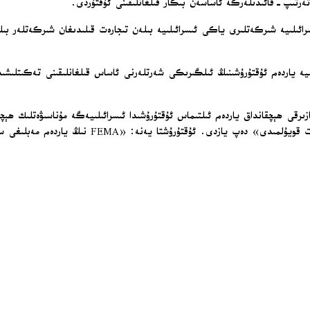
رتىپ-قائىدىلەرگە ئاساسەن بىكار قىلغانلىقىنى ئۇقتۇردى.
ىسرائىلىيە شىركەتلىرى ياكى ئىسرائىلىيە بىلەن تىجارەت قىلىدىغان شىركەتلەر 
نلىرىنىڭ جۈمە كۈنى ئېلان قىلىنغان 11 يېڭى فېدېراتسىيە ياردەم ئۇقتۇرۇشىنىڭ ئىلگىرىكى شەرتلەرنى ئاس
يوق. ھېچقانداق ئىشتاتنىڭ مەبلىغى كېمەيتىلمىدى ۋە 