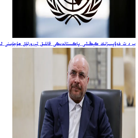
ب د ت خەۋپسىزلىك كېڭىشى پاكىستاندىكى قانلىق تېررورلۇق ھۇجۇمىنى ئەي