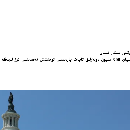
تىنى بىكار قىلدى
ترامپ ھۆكۈمىتى ئىسرائىلىيەنى بايقۇت قىلغان تەشكىلاتلارغا بېرىلىدىغان 1 مىليارد 900 مىليون دوللارلىق ئاپەت