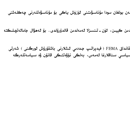
بىلەن بولغان سودا مۇناسىۋىتىنى ئۈزۈش ياكى بۇ مۇناسىۋەتلەرنى چەكلەشنى
اس قىلغانلىقىنى تەكىتلىشىدىن كېيىن، ئۈن-تىنسىزلا ئەمەلدىن قالدۇرۇلدى. بۇ ئەھۋال جامائەتچىلىكتە
ئىچكى بىخەتەرلىك مىنىستىرلىقى «X» ئىجتىمائىي سۇپىسىدىكى ئېلانىدا: «ھازىرقى ھېچقانداق ياردەم ئىلتىماس ئۇقتۇرۇشىدا ئىسرائىلىيەگە مۇناسىۋەتلىك ھېچقانداق FEMA (فېدېراتىپ جىددىي ئىشلارنى باشقۇرۇش ئورگىنى) شەرتى
ھېچقانداق يېڭى شەرت قويۇلمىدى» دەپ يازدى. ئۇقتۇرۇشتا يەنە: «FEMA نىڭ ياردەم مەبلىغى سىياسىي سىناقلارغا ئەمەس، بەلكى نۆۋەتتىكى قانۇن ۋە سىياسەتلەرگە