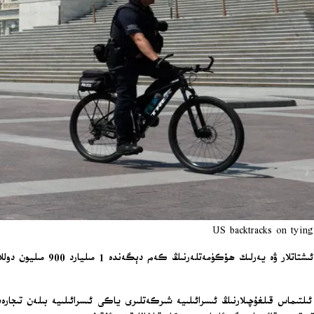
US backtracks on tying 
ترامپ ھۆكۈمىتى ئىسرائىلىيە يا
ئىشتاتلىرى ئىچكى بىخەتەرلىك مىنىستىرلىقى (DHS)، ياردەم ئىلتىماس قىلغۇچىلارنىڭ ئىسرائىلىيە شىركەتلىرى ي