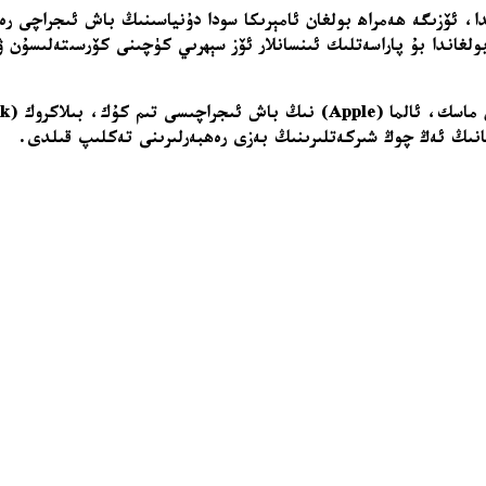
ا، ئۆزىگە ھەمراھ بولغان ئامېرىكا سودا دۇنياسىنىڭ باش ئىجراچى رە
غاندا بۇ پاراسەتلىك ئىنسانلار ئۆز سېھرىي كۈچىنى كۆرسىتەلىسۇن 
انىڭ ئەڭ چوڭ شىركەتلىرىنىڭ بەزى رەھبەرلىرىنى تەكلىپ قىلدى.