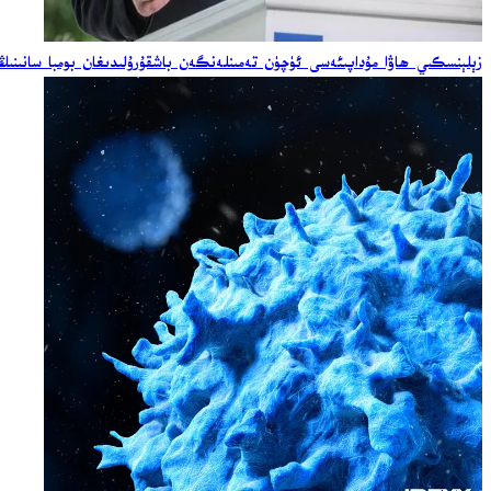
زېلېنسكىي ھاۋا مۇداپىئەسى ئۈچۈن تەمىنلەنگەن باشقۇرۇلىدىغان بومبا سانىنىڭ ئ