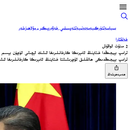
سىياسەت
تۈركىيە
مەدەنىيەت
تەپسىلىي خەۋەر
پىكىر-مۇلاھىزىلەر
خەلقئارا
2 مىنۇت ئوقۇش
ترامپ بېيجىڭدا خىتاينىڭ ئامېرىكا كارخانىلىرىغا ئىشىك ئېچىشى ئۈچۈن بېسى
ترامپ بېيجىڭدىكى ھالقىلىق ئۇچرىشىشتا خىتاينىڭ ئامېرىكا كارخانىلىرىغا ئ
ھەمبەھرىلەڭ