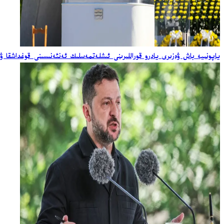
ياپونىيە باش ۋەزىرى يادرو قوراللىرىنى ئىشلەتمەسلىك ئەنئەنىسىنى قوغداشقا ۋ