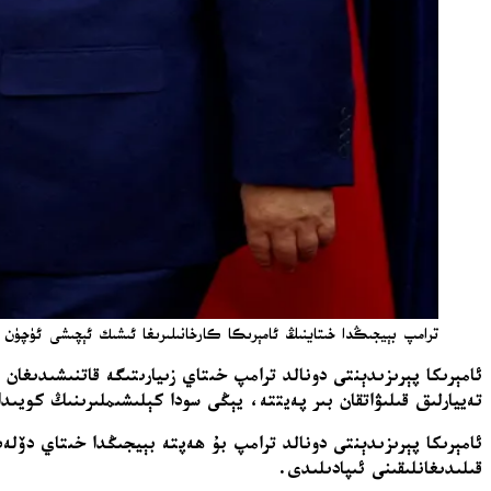
ترامپ بېيجىڭدا خىتاينىڭ ئامېرىكا كارخانىلىرىغا ئىشىك ئېچىشى ئۈچۈن بېسى
ئامېرىكا پېرىزىدېنتى دونالد ترامپ خىتاي زىيارىتىگە قاتنىشىدىغان
تەييارلىق قىلىۋاتقان بىر پەيتتە، يېڭى سودا كېلىشىملىرىنىڭ كويىد
ئامېرىكا پېرىزىدېنتى دونالد ترامپ بۇ ھەپتە بېيجىڭدا خىتاي دۆل
قىلىدىغانلىقىنى ئىپادىلىدى.