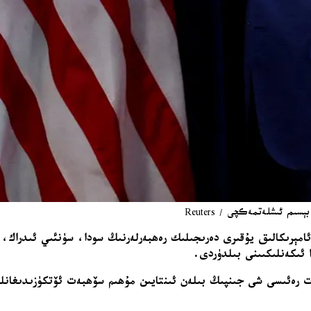
م ئىشلەتمەكچى / Reuters
 ئامېرىكالىق يۇقىرى دەرىجىلىك رەھبەرلەرنىڭ سودا، سۈنئىي ئىدراك،
ا ئىكەنلىكىىنى بىلدۈردى.
ەت رەئىسى شى جىنپىڭ بىلەن ئىنتايىن مۇھىم سۆھبەت ئۆتكۈزىدىغانلى