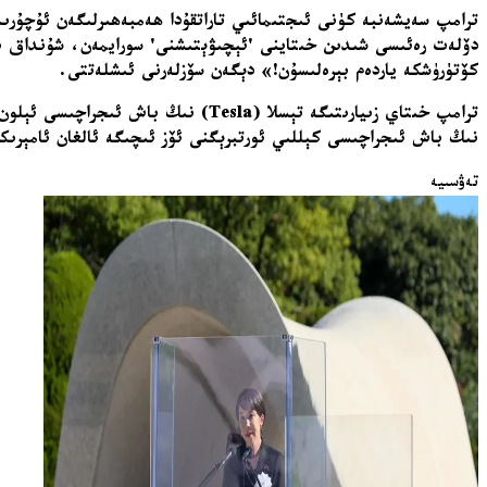
ترامپ سەيشەنبە كۈنى ئىجتىمائىي تاراتقۇدا ھەمبەھىرلىگەن ئۇچۇرىد
دۆلەت رەئىسى شىدىن خىتاينى 'ئېچىۋېتىشنى' سورايمەن، شۇنداق بول
كۆتۈرۈشكە ياردەم بېرەلىسۇن!» دېگەن سۆزلەرنى ئىشلەتتى.
نىڭ باش ئىجراچىسى كېللىي ئورتبرېگنى ئۆز ئىچىگە ئالغان ئامېرىك
تەۋسىيە