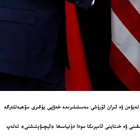
 تەيۋەن ۋە ئىران ئۇرۇشى مەسىلىلىرىدە خەۋپى يۇقىرى سۆھبەتلەرگە
قىنى ۋە خىتاينى ئامېرىكا سودا دۇنياسىغا «ئېچىۋېتىشنى» تەلەپ