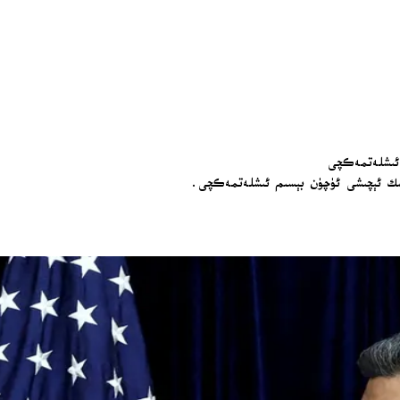
م ئىشلەتمەكچى
ىشىك ئېچىشى ئۈچۈن بېسىم ئىشلەتمەكچى.