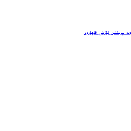
ەدە بېرىشتىن ئۆزىنى قاچۇردى