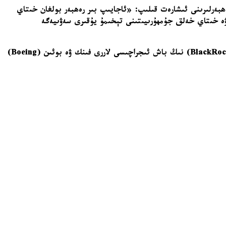
ھبەرلىرىنى ئىشارەت قىلىپ: «ئاجايىپ بىر رەھبەر بولغان خىتاي
ۋە خىتاي خەلق جۇمھۇرىيىتىنى تېخىمۇ يۇقىرى سەۋىيەگە
ترامپ خىتاي زىيارىتىگە تېسلا (Tesla) نىڭ باش ئىجراچىسى ئېلون ماسك، ئالما (Apple) نىڭ باش ئىجراچىسى تىم كۇك، بىلاكروك (BlackRock) نىڭ باش ئىجراچىسى لاررى فىنك ۋە بوئىن (Boeing)