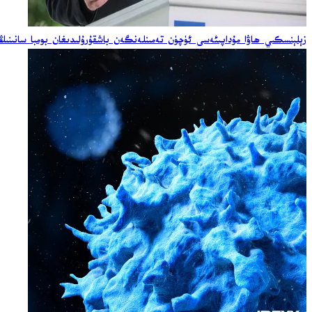
زېلېنسكىي ھاۋا مۇداپىئەسى ئۈچۈن تەمىنلەنگەن باشقۇرۇلىدىغان بومبا سانىنىڭ ئ