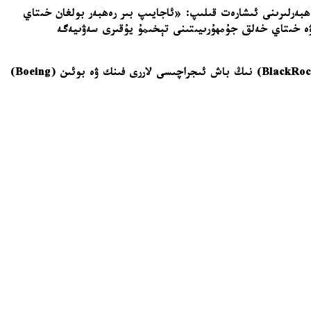
ھبەرلىرىنى ئىشارەت قىلىپ: «ئاجايىپ بىر رەھبەر بولغان خىتاي
ۋە خىتاي خەلق جۇمھۇرىيىتىنى تېخىمۇ يۇقىرى سەۋىيەگە
ترامپ خىتاي زىيارىتىگە تېسلا (Tesla) نىڭ باش ئىجراچىسى ئېلون ماسك، ئالما (Apple) نىڭ باش ئىجراچىسى تىم كۇك، بىلاكروك (BlackRock) نىڭ باش ئىجراچىسى لاررى فىنك ۋە بوئىن (Boeing)