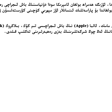
ا، ئۆزىگە ھەمراھ بولغان ئامېرىكا سودا دۇنياسىنىڭ باش ئىجراچى رە
غاندا بۇ پاراسەتلىك ئىنسانلار ئۆز سېھرىي كۈچىنى كۆرسىتەلىسۇن 
انىڭ ئەڭ چوڭ شىركەتلىرىنىڭ بەزى رەھبەرلىرىنى تەكلىپ قىلدى.