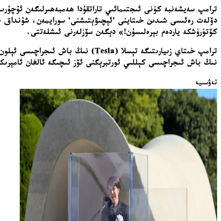
ترامپ سەيشەنبە كۈنى ئىجتىمائىي تاراتقۇدا ھەمبەھىرلىگەن ئۇچۇرىد
دۆلەت رەئىسى شىدىن خىتاينى 'ئېچىۋېتىشنى' سورايمەن، شۇنداق بول
كۆتۈرۈشكە ياردەم بېرەلىسۇن!» دېگەن سۆزلەرنى ئىشلەتتى.
نىڭ باش ئىجراچىسى كېللىي ئورتبرېگنى ئۆز ئىچىگە ئالغان ئامېرىك
تەۋسىيە