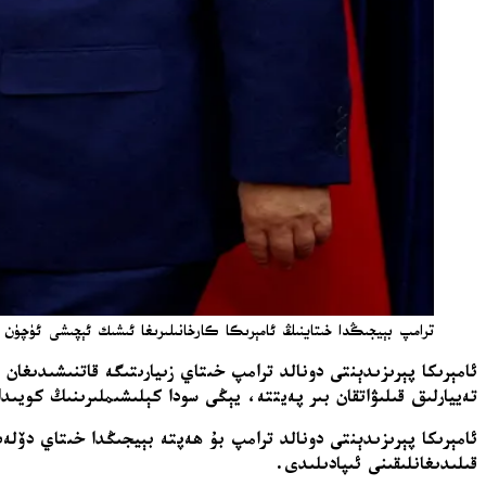
ترامپ بېيجىڭدا خىتاينىڭ ئامېرىكا كارخانىلىرىغا ئىشىك ئېچىشى ئۈچۈن بېسى
ئامېرىكا پېرىزىدېنتى دونالد ترامپ خىتاي زىيارىتىگە قاتنىشىدىغان
تەييارلىق قىلىۋاتقان بىر پەيتتە، يېڭى سودا كېلىشىملىرىنىڭ كويىد
ئامېرىكا پېرىزىدېنتى دونالد ترامپ بۇ ھەپتە بېيجىڭدا خىتاي دۆل
قىلىدىغانلىقىنى ئىپادىلىدى.