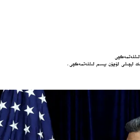
م ئىشلەتمەكچى
ىشىك ئېچىشى ئۈچۈن بېسىم ئىشلەتمەكچى.