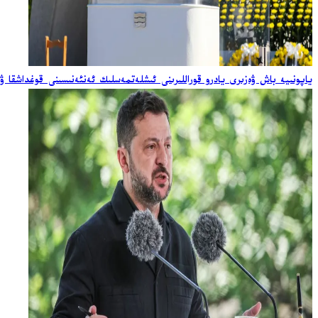
ياپونىيە باش ۋەزىرى يادرو قوراللىرىنى ئىشلەتمەسلىك ئەنئەنىسىنى قوغداشقا ۋ