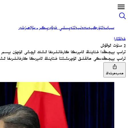
سىياسەت
تۈركىيە
مەدەنىيەت
تەپسىلىي خەۋەر
پىكىر-مۇلاھىزىلەر
خەلقئارا
2 مىنۇت ئوقۇش
ترامپ بېيجىڭدا خىتاينىڭ ئامېرىكا كارخانىلىرىغا ئىشىك ئېچىشى ئۈچۈن بېسى
ترامپ بېيجىڭدىكى ھالقىلىق ئۇچرىشىشتا خىتاينىڭ ئامېرىكا كارخانىلىرىغا ئ
ھەمبەھرىلەڭ