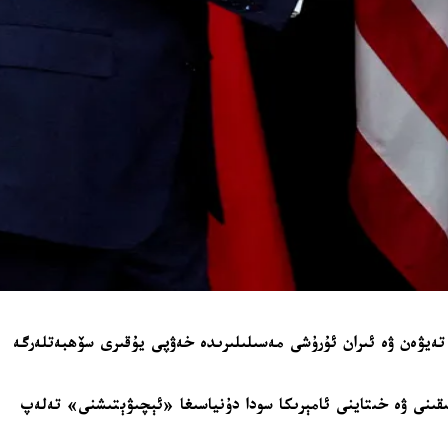
 تەيۋەن ۋە ئىران ئۇرۇشى مەسىلىلىرىدە خەۋپى يۇقىرى سۆھبەتلەرگە
قىنى ۋە خىتاينى ئامېرىكا سودا دۇنياسىغا «ئېچىۋېتىشنى» تەلەپ