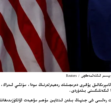
م ئىشلەتمەكچى / Reuters
 ئامېرىكالىق يۇقىرى دەرىجىلىك رەھبەرلەرنىڭ سودا، سۈنئىي ئىدراك،
ا ئىكەنلىكىىنى بىلدۈردى.
ەت رەئىسى شى جىنپىڭ بىلەن ئىنتايىن مۇھىم سۆھبەت ئۆتكۈزىدىغانلى