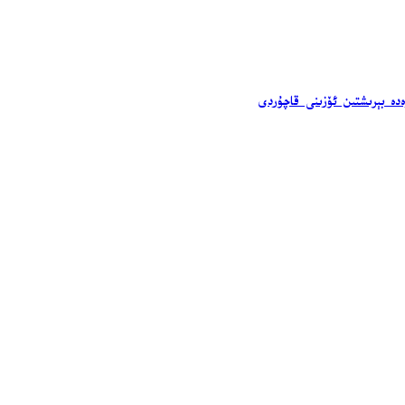
ەدە بېرىشتىن ئۆزىنى قاچۇردى