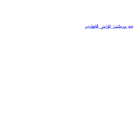
ەدە بېرىشتىن ئۆزىنى قاچۇردى