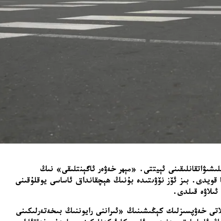
لىشىۋاتقانلىقىنى ئېيتتى. «مېھر خەۋەر ئاگېنتلىقى» نىڭ
ا قويدى. بىز ئۆز نۆۋىتىدە بۇنىڭ ھېچقانداق ئاساسى يوقلۇقىنى
ئىلاۋە قىلدى.
ىلاتى خەۋپسىزلىك كېڭىشىنىڭ «ئىراننى رايوننىڭ بىخەتەرلىكىنى