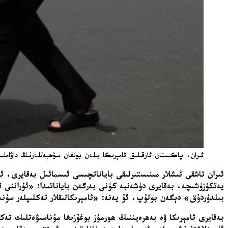
ئىران، پاكىستان ئارقىلىق ئامېرىكا بىلەن بولغان سۆھبەتلەرنىڭ داۋاملىش
ئىران تاشقى ئىشلار مىنىستىرلىقى باياناتچىسى ئىسمائىل بەقايرى، ئا
يەتكۈزۈشىچە، بەقايرى دۈشەنبە كۈنى بەرگەن باياناتىدا: «ئۇراننى ق
بىلدۈردۇق» دېگەن بولۇپ، ئۇ يەنە: «ئامېرىكالىقلار تەكلىپلەر سۇند
بەقايرى ئامېرىكا ۋە بەھرەيننىڭ ھورمۇز بوغۇزىغا مۇناسىۋەتلىك تەك