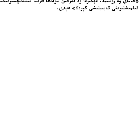
«خىتاي ۋە رۇسىيە، دېڭىزدا ۋە ئەركىن سودىغا قارىتا ئىشەنچسىزلىكنى
 قىلمىشلىرىنى ئەيىبلىشى كېرەك» دېدى.