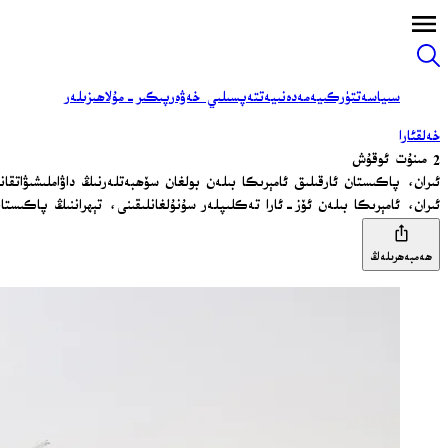
سىياسەت
تۈركىيە
مەدەنىيەت
تەپسىلىي خەۋەر
پىكىر-مۇلاھىزىلەر
خەلقئارا
2 مىنۇت ئوقۇش
ئىران، پاكىستان ئارقىلىق ئامېرىكا بىلەن بولغان سۆھبەتلەرنىڭ داۋاملىشىۋاتقا
ئىران، ئامېرىكا بىلەن ئۆز-ئارا تەكلىپلەر سۇنۇلغانلىقىنى، تېھراننىڭ پاكىستانلىق ۋاسىتچىلەر ئارقىلىق قايت
ھەمبەھرىلەڭ