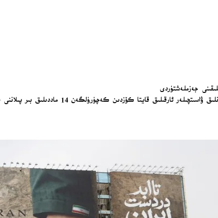
نلىقىنى جەزملەشتۈردى
ا كۆزدىن كەچۈرۈلگەن 14 ماددىلىق بىر پىلاننى يەتكۈزگەنلىكىنى ئېلان قىلدى.