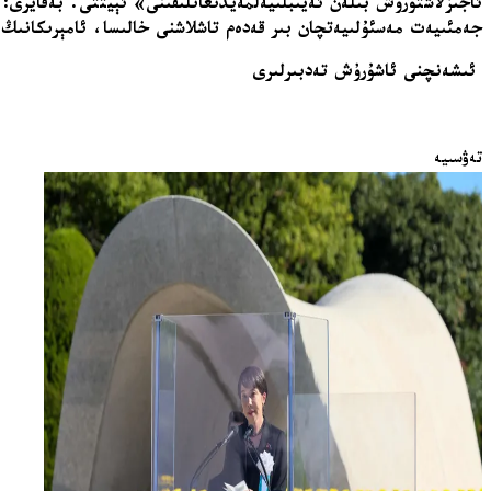
ئاجىزلاشتۇرۇش بىلەن ئەيىبلىيەلمەيدىغانلىقىنى» ئېيتتى. بەقايرى: 
جەمئىيەت مەسئۇلىيەتچان بىر قەدەم تاشلاشنى خالىسا، ئامېرىكانىڭ
ئىشەنچنى ئاشۇرۇش تەدبىرلىرى
تەۋسىيە