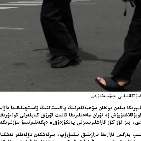
ىۋاتقانلىقىنى جەزملەشتۈردى
مېرىكا بىلەن بولغان سۆھبەتلەرنىڭ پاكىستاننىڭ ۋاسىتچىلىقىدا داۋام
ويۇقلاشتۇرۇش ۋە ئۇران ماددىلىرىغا ئائىت قۇرۇق گەپلەرنى ئوتتۇرىغ
ى، بىز ئۆز كۆز قاراشلىرىمىزنى يەتكۈزدۇق» دېگەنلەرنىمۇ سۆزلىرىگە 
لىپ بەرگەن قارارىغا نارازىلىق بىلدۈرۈپ، بىرلەشكەن دۆلەتلەر تەشك