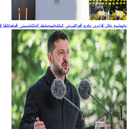
ياپونىيە باش ۋەزىرى يادرو قوراللىرىنى ئىشلەتمەسلىك ئەنئەنىسىنى قوغداشقا ۋ