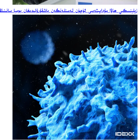
زېلېنسكىي ھاۋا مۇداپىئەسى ئۈچۈن تەمىنلەنگەن باشقۇرۇلىدىغان بومبا سانىنىڭ ئ