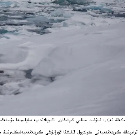
كەڭ نەزەر: ئىنۇئىت مىللىي ئىپتىخارى گىرېنلاندىيە سايلىمىدا مۇستەقىللىق 
ترامپنىڭ گىرېنلاندىيەنى كونترول قىلىشقا ئۇرۇنۇشى گىرېنلاندىيەلىكلەرنىڭ مۇ