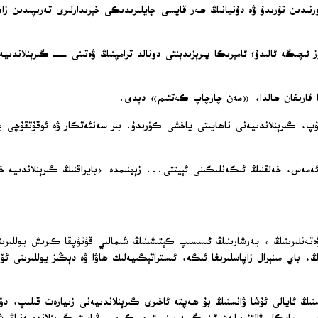
رۇن خىرىستىيانسېن، ھەر كۈنى دېگۈدەك ئەتىگىنى سائەت 4 تە ئورنىدىن تۇرىدۇ ۋە دۇنيانىڭ ھەر قايسى جايلىرىدىك
ىچىگە ئالىدۇ؛ ئامېرىكا پىرېزىدېنتى دونالد ترامپنىڭ ۋەتىنى — گىرېنلاندىيە ھە
زغا قارىغان ھالدا، «مەن چارچاپ كەتتىم» دېدى.
نىيەلىك ئاتا-ئانىلارنىڭ قىزى بولغان خىرىستىيانسېن 57 ياشتا بولۇپ، گىرېنلاندىيەنى ناھايىتى ياخشى كۆرىدۇ. 
ئەمەس، خەلقنىڭ ئىكەنلىكىنى ئېيتتى... زېھنىمدە ‹بايراقنىڭ گىرېنلاندىيە خە
ۋەتەنلىرىنىڭ ، يەرشارىنىڭ ئىسسىپ كېتىشىنىڭ شىمالىي قۇتۇپقا كىرىش يوللىرى
، باي مىنېرال زاپاسلىرىغا ئىگە، ئىستراتېگىيەلىك ھاۋا ۋە دېڭىز يوللىرىنى ئۆ
 ئايالى ئۇشا ۋانسنىڭ بۇ ھەپتە ئاخىرى گىرېنلاندىيەنى زىيارەت قىلىپ، دۆلەت