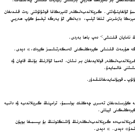
لىدىكى بىر ئامېرىكا ھەربىي بازىسىنى زىيارەت قىلىشنى پىلانلىماقتا.
مۇ ئۇلغايتىۋەتتى. گىرېنلاندىيەلىكلەر ئامېرىكاغا قوشۇلۇشنى رەت قىلىدىغان
امېرىكا بازىلىرىنى تىلغا ئېلىپ، «بەلكى ئۇ يەرگە تېخىمۇ كۆپ ھەربىي
 نامايان قىلىنىشى> دەپ باھا بەردى.
يىمىزگە ھۆرمەت قىلىنىشى كېرەكلىكىنى ئەسكەرتىشىمىز كېرەك،» دېدى.
ن گىرېنلاندىيەلىكلەر قوللايدىغان بىر نىشان، ئەمما ئۇلارنىڭ بۇنىڭ قاچان ۋە
شىشنى خالىمايدۇ.
لۇپ-قويۇلمايدىغانلىقىدۇر.
كۆرسىتىدىغان تەسىرى چەكلىك بولسىمۇ، ترامپنىڭ گىرېنلاندىيە ۋە دانىيە
كېرەكلىكىنى ئېيتتى.
لاندىيەدە گىرېنلاندىيەلىكلەرنىڭ ۋاشىنگتوننىڭ بۇ بېسىمىغا بويۇن
ىۋاتىدۇ» دېدى. » دېدى.