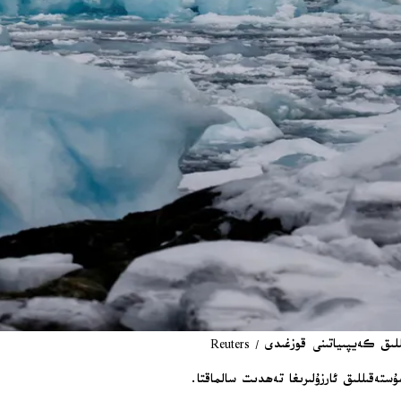
كەيپىياتىنى قوزغىدى / Reuters
ستەقىللىق ئارزۇلىرىغا تەھدىت سالماقتا.