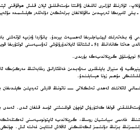
اقۇللاپ، ئۇلارنىڭ ئۆزلىرى تاللىغان ۋاقىتتا مۇستەقىللىق ئېلان قىلىش ھوقۇقىنى ئېت
 ۋە بىخەتەرلىك ئېھتىياجلىرىغا ئەھمىيەت بېرىدۇ. يانۋاردا ۋەزىپە ئۆتەشنى باش
ۇلۇشى تەۋسىيەسىنى ئوتتۇرىغا قويدى.
ېنېرگىيە ۋە مىنېرال بايلىقلىرى سەۋەبىدىن خەلقئارالىق رىقابەتنىڭ مەركىزىگە ئ
ىلىشتىكى مۇھىم زونا ھېسابلىنىدۇ.
شىمالىي ئاتلانتىك ئەھدى تەشكىلاتى — ناتونىڭ قارشى تەرەپتىن كېلىدىغان باش
ى مۇستەقىللىقىنى قولغا كەلتۈرۈش ئۈچۈن قوللىنىشنى ئۈمىد قىلغان ئىدى. ئەمد
ىنىڭ خادىمى سېباستىيان روسىڭ، گىرېنلاندىيە ئاپتونومىيەسىنى تەكىتلەشكە ۋ
دۆلىتىمىزنىڭ بىزنىڭ دۆلىتىمىز ئىكەنلىكىنى ئاقلاش ئىنتايىن غەلىتە ئىش. چۈنك