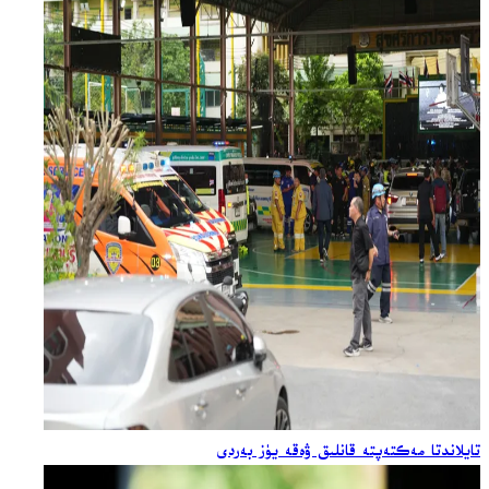
تايلاندتا مەكتەپتە قانلىق ۋەقە يۈز بەردى