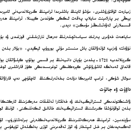
كۈچەيدى. بۇنىڭدىن باشقا، ئامېرىكا دۆلەت بىخەتەرلىك ئىشلىرى مەسلىھەتچىسى
زىيارەت ئۇقتۇرۇشلىرى، مۇشۇ ئاينىڭ باشلىرىدا ترامپنىڭ گىرېنلاندىيەنى ئامېر
يېڭى بىر پارلامېنت سايلاپ پەقەت ئىككى كۈندىن كېيىنلا، ترامپنىڭ ھەربىي 
قىسىملارنى ئەۋەتىشىڭىز مۇمكىن» دېدى.
ساياھەت خەۋىرى يەرلىك سىياسەتچىلەرنىڭ دەرھال نارازىلىقىنى قوزغىدى ۋە ب
نۆۋەتتە ۋەزىپە ئۆتەۋاتقان باش مىنىستىر مۇتې بوروۇپ ئېگېدې، «بۇلار بىلە
گىرېنلاندىيە 1721-يىلدىن بۇيان دانىيەنىڭ بىر قىسمى بولۇپ كېل
قانداق ئەمەلگە ئاشۇرۇلۇشى كېرەكلىكى توغرىسىدىكى كۆز قاراشلىرى ئوخشىماي
سوئال شۇكى، ترامپ ئامېرىكا دۆلەت بىخەتەرلىكىنىڭ ئاچقۇچى دەپ قاراۋاتقان
داۋۇت ۋە جالۇت
ۋاشىنگتوندىكى ئىستراتېگىيەلىك ۋە خەلقئارا تەتقىقات مەركىزىنىڭ ئاركتىك
بىلەن توقۇنۇشقا كىرىشىنىڭ ئىستراتېگىيەلىك خاتالىق ئىكەنلىكىنى، ئۇنىڭ ئ
سۋېندسېن، ترامپنىڭ ھەرىكەتلىرىنىڭ گىرېنلاندىيەلىكلەرنى بىرلەشتۈرۈپ، ئۇ
ئەگمەيدىغان بىر خىل ئىپتىخار ۋە ئۆز تەقدىرىنى ئۆزى بەلگىلەش تۇيغۇسى بار