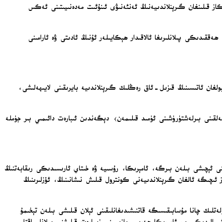
ى خېرىدارلىرى تەرىپىدىن زاكاز قىلىنغان گىرېنلاندىيەنىڭ ئەنئەنىۋى ئىنۇئىت مەدەنىيىتىنى ئەكس
ققىدىكى پىلانلىرىغا ئالاقىدار ھېكايىلەر ئۇنىڭ ئادىتى ۋە ئارامىنى
بىر سەنئەتكار ۋە ئوقۇتقۇچى بولغان ئاتىسىنىڭ قىزىل-ئاق رەڭلىك گىرېنلاندىيە بايرىقىنى لايىھەلىشى،
لقىنى بىرلەشتۈرۈشىنى ئۈمىد قىلىمەن› دېگەندىن ئىبارەت دائىمىي بىر جۈملە
نى ئېچىشى بىلەن بىرگە، ئامېرىكا، رۇسىيە ۋە خىتاي ئارىسىدىكى رىقابەتنىڭ
ز ئىچىگە ئالغان گىرېنلاندىيەنى كونترول قىلىش نىشانىنىڭ، ئۆزلىرىنىڭ
لىك چانا مۇسابىقىسىگە قاتنىشىدىغانلىقىنى ئېلان قىلىشى بىلەن تېخىمۇ