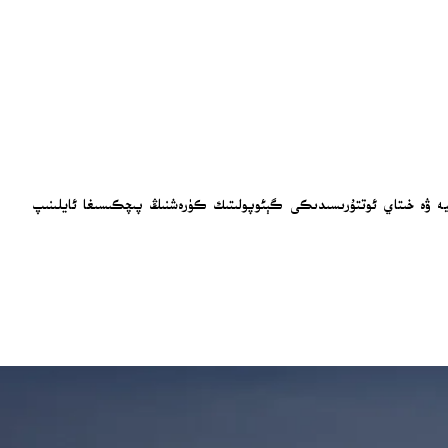
يە ۋە خىتاي ئوتتۇرىسىدىكى گېئوپولىتىك كۈرەشنىڭ پىچكىسىغا ئايلىنىپ