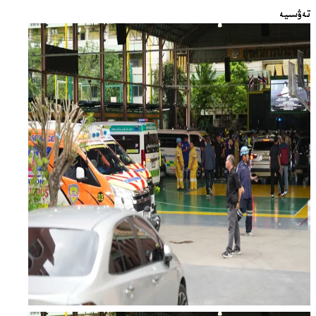
تەۋسىيە