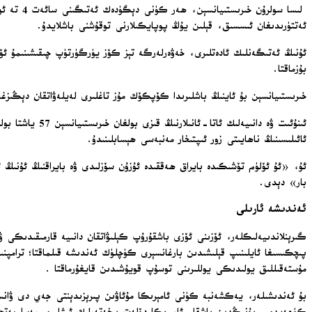
لىسا سول
ئەتتۈرىدىغان ئىسسىق، قېلىن يۇڭ پوپايكىلارنى توقۇشنى باشلايدۇ.
ئۇنىڭ ئەتىگەنلىك ئادەتلىرى، خەۋەرلەرگە تېز كۆز يۈرگۈرتۈپ چىقىشىنىمۇ ئۆز ئ
بۇزماقتا.
خىرىستىيانسېن بۇ ئاينىڭ باشلىرىدا كۆپكۆك مۇز تاغلىرى لەيلەۋاتقان دېڭى
ئىنۇئىت ۋە دا
ئائىلىسىنىڭ ناھايىتى زور ئىپتىخار مەنبەسى ھېسابلىنىدۇ.
ئۇ، «ئۇ ئۆلۈم تۆشىكىدە بايراق ھەققىدە ئۇزۇن سۆزلىدى ۋە بايراقنىڭ ئۇنىڭ 
بار» دېدى.
ئەندىشە ئارىلى
گىرېنلاندىيەلىكلەر، ئۆزىنى ئۆزى باشقۇرۇپ كېلىۋاتقان دانىيە قارمىقىدىكى 
پىچكىسىغا ئايلىنىپ قېلىشىدىن بارغانسېرى كۈچلۈك ئەندىشە قىلماقتا؛ ترامپنىڭ
مۇستەقىللىق يولىدىكى يوللىرىنى توسۇپ قويۇشىدىن قايغۇرماقتا .
بۇ ئەندىشىلەر، يەكشەنبە كۈنى ئامېرىكا مۇئاۋىن پىرېزىدېنتى جەي دى ۋانسنىڭ