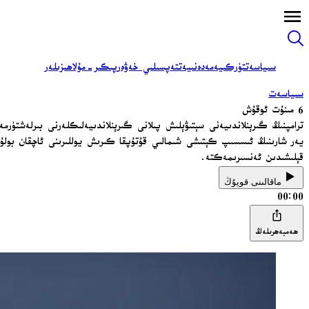
سىياسەت
تۈركىيە
مەدەنىيەت
تەپسىلىي خەۋەر
پىكىر-مۇلاھىزىلەر
سىياسەت
6 مىنۇت ئوقۇش
ترامپنىڭ گىرېنلاندىيەنى سېتىۋېلىش پىلانى گىرېنلاندىيەلىكلەرنى بىرلەشتۈرم
يەر شارىنىڭ ئىسسىپ كېتىشى شىمالىي قۇتۇپقا كىرىش يوللىرىنى ئاچقان بولۇپ
قېلىشىدىن ئەنسىرىمەكتە.
ماقالىنى قويۇڭ
00:00
ھەمبەھرىلەڭ