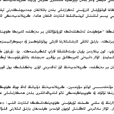
 مايكل ۋالتز بىلەن ئېنېرگىيە مىنىستىرى كىرىس ۋرايت گىرېنلاندىيەنىڭ شىما
ىكاغا قوشۇۋېلىش ئارزۇسىنى تەكرارلىشى بىلەن باشلانغان جىددىيچىلىكلەرنى تېخى
بېسىم ئىشلىتىش ئېھتىماللىقىغا ئىشارەت قىلغان ھالدا، گىرېنلاندىيەدىكى ئ
ۇنىڭغا <ھۆكۈمەت تەشكىللەشكە ئۇرۇنۇۋاتقان بىر مەزگىلدە ئامېرىكا كۈچىنىڭ
ن بىرلىكتە، بارلىق تاشقى ئارىلىشىشلارغا قارشى پۈتۈنلۈكىمىز ۋە دېموكراتى
ىۋاتقان بولۇپ، ئون يىللاردىن بۇيان مۇستەقىللىققا قاراپ ئىلگىرىلىمەكتە. بۇ، نۇرغۇ
دۇ. ئۇلار دانىيەنى ئامېرىكالىق بىر يۇقىرى دەرىجىلىك باشقۇرغۇچىسىغا تېگى
 بىر مەزگىلدە، گىرېنلاندىيەنىڭ ئۆز تەقدىرىنى ئۆزى بەلگىلىشىگە يول قويۇ
ا مۇتەخەسسىسى ئوتتو سۋېندسېن، گىرېنلاندىيەنىڭ دۇنيانىڭ ئەڭ چوڭ كۈچىگە 
ورنىغا نۇئۇك ۋە كوپېنھاگېندىكى ناتو ئىتتىپاقداشلىرى بىلەن ھەمكارلىشىشى 
لارنىڭ ۋە مىللىي كىملىك تۇيغۇسىنى كۈچەيتكەنلىكىگە ئىشارەت قىلىپ: «گىرېن
. ئۇلار سادالىرىنى ئاڭلىتىش ئۈچۈن قولىدىن كېلىدىغان بارلىق ئىشلارنى قىل