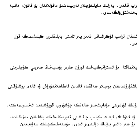
ىراپ قىلدى. يەرلىك سايلىغۇچىلار تەرىپىدىنمۇ ماقۇللانغان بۇ قانۇن، دانىيە
لىغان ترامپ ئۇكرائىنانى نادىر يەر ئاستى بايلىقلىرى كېلىشىمىگە قول
ايلانماقتا. بۇ ئىستراتېگىيەلىك ئورۇن ھازىر رۇسىيەنىڭ ھەربىي كۈچلىرىنى
قۇرۇلىدىغان بومبىلار ھەققىدە ئالدىن ئاگاھلاندۇرۇش ۋە ئالەم بوشلۇقىنى
ى بۇنىڭ ئۆزلىرىنى مۇداپىئەسىز ھالەتكە چۈشۈرۈپ قويۇشىدىن ئەنسىرىمەكتە.
ە ئىنۇئىتلار ئېتنىك كېلىپ چىقىشىنى تەبرىكلەشكە باشلىغان مەزگىلدە،
ى بۇ ھەر دائىم بىزنىڭ دۆلىتىمىز ئىدى. مۇستەملىكىچىلىك سەۋەبىدىن