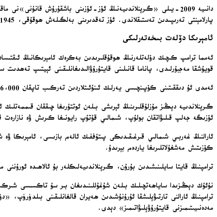
دانىيە 2009-يىلى «گىرېنلاندىيەنىڭ ئۆز-ئۆزىنى باشقۇرۇش قانۇنى»نى م
پارلامېنتى تەرىپىدىن تەستىقلاندى. ئۆز تەقدىرىنى بەلگىلەش ھوقۇقى، 1945-يىلى ئامېرىكا تەرىپىدىن ماقۇللانغان بىرلەشكەن دۆلەتلەر كېلىشىمىدە مۇئەييەنلەشتۈرۈلگەنىدى.
ئامېرىكا دۆلەت بىخەتەرلىكى
ئەمما ترامپ كىچىك دۆلەتلەرنىڭ ھوقۇقلىرىدىن بەكرەك ئامېرىكانىڭ ئىقتىسادىي
قويۇشقا مەجبۇرلىدى، پاناما قانىلىنى قايتۇرۇۋالىدىغانلىقىنى ئېيتىپ تەھدىت سالدى ھەتتا كانادانىڭ 51-ئىشتاتقا ئايلاندۇر
ئەمدى ئۇ دىققىتىنى كۆپىنچىسى يەرلىك ئىنۇئىتلاردىن تەركىب تاپقان 56,000 نوپۇسلۇق گىرېنلاندىيەگە بۇرىدى.
گىرېنلاندىيە دېڭىز مۇزلۇقلىرىنىڭ ئېرىشى بىلەن ئوتتۇرىغا چىققان قىممەتلىك ئ
ئۆزىگە جەلپ قىلىۋاتقان بولۇپ، شىمالىي قۇتۇپ رايونىغا كىرىش ۋە نازارەت ق
ئارالنىڭ غەربىي شىمالىي قىرغىقىدىكى پىتۇففىك ئالەم بازىسى، ئامېرىكا ۋە 
كۆزىتىش مەشغۇلاتلىرىغا ياردەم بېرىدۇ.
ترامپنىڭ قايتا سايلىنىشىدىن بۇرۇن، گىرېنلاندىيەلىكلەر بۇ ئالاھىدە ئورۇنن
نۇئۇك دېڭىزىدا ساياھەتچىلىك بىلەن شۇغۇللىنىدىغان بىر سۇ تاكسىسى شىركىت
ترامپنىڭ ئارالنى تارتىۋېلىشقا ئۇرۇنۇشىدىن ھەيران قالغانلىقىنى بىلدۈرۈپ، «
مەدەنىيىتىمىزنى قايتۇرۇۋېلىۋاتىمىز» دېدى.