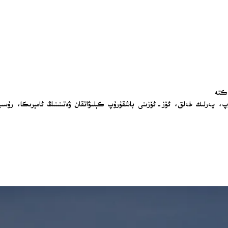
ەكتە
، يەرلىك خەلق، ئۆز-ئۆزىنى باشقۇرۇپ كېلىۋاتقان ۋەتىنىنىڭ ئامېرىكا، رۇسى