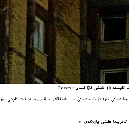
ىلدى / Reuters
ىكى بىر ياشانغانلار ساناتورىيەسىدە ئوت ئاپىتى يۈز بېرىپ 10 كىشى قازا قىلغان، تەخمىنەن 20 كىشى يا