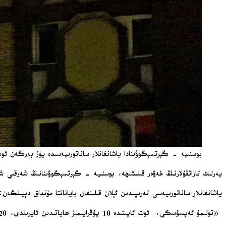
بوسنىيە - گېرتسېگوۋىنادا ياشانغانلار ساناتورىيەسىدە يۈز بەرگەن ئوت ئاپىتىدە 10 كىشى قازا ق
يەرلىك تاراتقۇلارنىڭ خەۋەر قىلىشىچە، بوسنىيە - گېرتسېگوۋىنانىڭ شەرقىي شىمالىدىكى تۇزلا ئۆلكىسىد
ياشانغانلار ساناتورىيەسى تەرىپىدىن ئېلان قىلىنغان باياناتتا مۇنداق دېيىلگەن:
«تولىمۇ ئەپسۇسكى، ئوت ئاپىتىدە 10 پۇقرايىمىز ھاياتىدىن ئايرىلدى، 20 ئەتراپىدا كىشى يارىلاندى.»