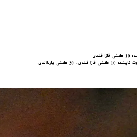
ىلدى
 كىشى يارىلاندى.