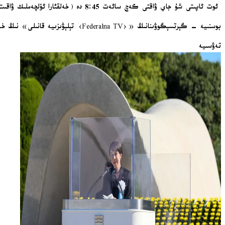
ئوت ئاپىتى شۇ جاي ۋاقتى كەچ سائەت 8:45 دە (خەلقئارا ئۆلچەملىك ۋاقىت يەنى گىرىنۋىچ ۋاقتى 19:45 دە) باشلانغان.
بوسنىيە – گېرتسېگوۋىنانىڭ «‹Federalna TV› تېلېۋىزىيە قانىلى» نىڭ خەۋىرىگە قارىغاندا، ئوت ئاپىتى بىر سائەت ئىچىدە كونترول ئاستىغا ئېلىنغان.
تەۋسىيە