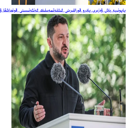
ياپونىيە باش ۋەزىرى يادرو قوراللىرىنى ئىشلەتمەسلىك ئەنئەنىسىنى قوغداشقا ۋ