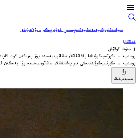
سىياسەت
تۈركىيە
مەدەنىيەت
تەپسىلىي خەۋەر
پىكىر-مۇلاھىزىلەر
خەلقئارا
1 مىنۇت ئوقۇش
بوسنىيە - گېرتسېگوۋىنادا ياشانغانلار ساناتورىيەسىدە يۈز بەرگەن ئوت ئاپىتىدە 10 كىشى قازا ق
بوسنىيە – گېرتسېگوۋىنادىكى بىر ياشانغانلار ساناتورىيەسىدە يۈز بەرگەن ئوت ئاپىتىدە 10 كىشى قازا قىلدى، 20
ھەمبەھرىلەڭ