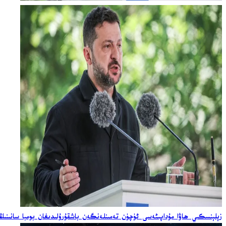
زېلېنسكىي ھاۋا مۇداپىئەسى ئۈچۈن تەمىنلەنگەن باشقۇرۇلىدىغان بومبا سانىنىڭ ئ