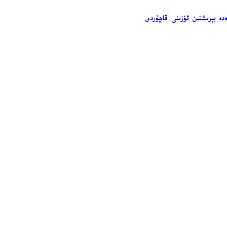
ەدە بېرىشتىن ئۆزىنى قاچۇردى