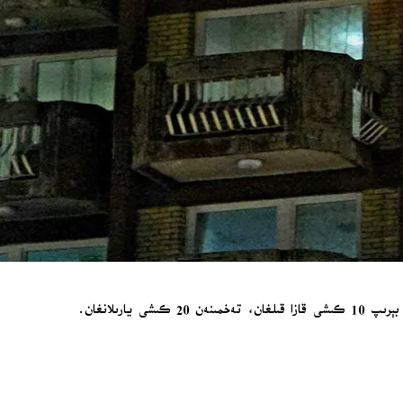
رىلانغان.