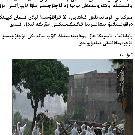
باللىستىك باشقۇرۇلىدىغان بومبا ۋە ئۇچقۇچىسىز ھاۋا ئاپپاراتىنى م
مەركىزىي قوماندانلىق ئىشتابى، X تارات
دولقۇنىنىڭمۇ نىشانلىرىغا تەگمىگەنلىكىنى سۆزىگە ئىلاۋە قىلدى.
باياناتتا، ئامېرىكا ھاۋا مۇداپىئەسىنىڭ كۆپ ساندىكى ئۇچقۇچىسىز 
ئۇچرىمىغانلىقى بىلدۈرۈلدى.
تەۋسىيە