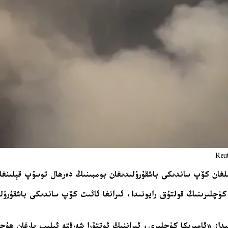
ىلغان كۆپ ساندىكى باشقۇرۇلىدىغان بومبىنىڭ دەرھال توسۇپ قېلىنغان
ىي قوماندانلىق ئىشتابى (CENTCOM)، ئامېرىكا كۈچلىرىنىڭ قولتۇق رايونىدا، ئىرانغا ئائىت ك
ىدا: «ئامېرىكا كۈچلىرى، ئىراننىڭ ئوتتۇرا شەرقتە ئېلىپ بارغان ھۇ