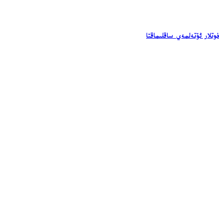
تلار ئۆتەلمەي ساقلىماقتا