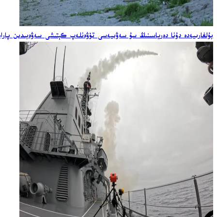
بۇلغارىيەدە دۇنا دەرياسىنىڭ سۇ سەۋىيەسى تۆۋەنلەپ كېتىشى سەۋەبىدىن پاراخو