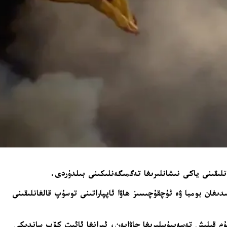
لىقىنى ياكى نىشانلىرىغا تەگمىگەنلىكىنى بىلدۈردى.
ۆپ ساندىكى باشقۇرۇلىدىغان بومبا ۋە ئۇچقۇچىسىز ھاۋا ئاپپاراتىنى توسۇپ قالغانلىقىنى
جۇم قىلىش تەسەببۇسلىرىغا جاۋابەن، ئىرانغا ئائىت كۆپ ساندىكى