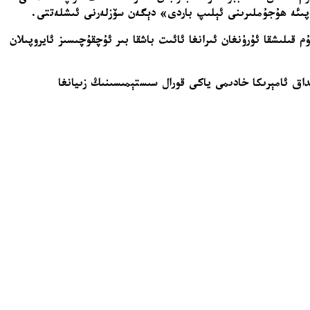
ۇداپىئە ھۇجۇملىرىنى ئېلىپ باردى» دېگەن سۆزلەرنى ئىشلەتتى.
لىرىگە ھۇجۇم قىلىشقا ئۇرۇنغان ئىرانغا ئائىت باشقا بىر ئۇچقۇچىسىز ئايروپىلان
داق ئامېرىكا خادىمى ياكى قورال سىستېمىسىنىڭ زىيانغا