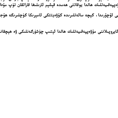
ۇۋەپپەقىيەتلىك ھالدا يوقاتتى ھەمدە قېشېم ئارىلىغا قاراتقان تۈپ م
قۇسىدا ئېلان قىلغان كېيىنكى ئۇچۇرىدا، كېچە سائەتلىرىدە كۇۋەيتتكى ئامېرىكا كۈچ
ئايروپىلاننى مۇۋەپپەقىيەتلىك ھالدا ئېتىپ چۈشۈرگەنلىكى ۋە ھېچقان