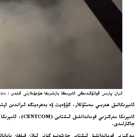
ئىران پارىس قولتۇقىدىكى ئامېرىكا بازىلىرىغا ھۇجۇملارنى قىلدى / Reuters
ئامېرىكالىق ھەربىي مەسئۇللار، كۇۋەيت ۋە بەھرەينگە ئىراندىن ئېت
ئامېرىكا مەركىز
جاكارلىدى.
مەركىزىي قوماندانلىق ئىشتابى چارشەنبە كۈنى ئېلان قىلغان بايانات