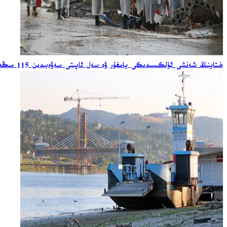
خىتاينىڭ شەنشى ئۆلكىسىدىكى يامغۇر ۋە سەل ئاپىتى سەۋەبىدىن 115 مىڭدىن ئارتۇق خىتاي مەجبۇرىي كۆچۈرۈلدى