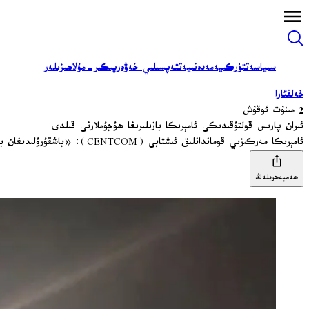
سىياسەت
تۈركىيە
مەدەنىيەت
تەپسىلىي خەۋەر
پىكىر-مۇلاھىزىلەر
خەلقئارا
2 مىنۇت ئوقۇش
ئىران پارىس قولتۇقىدىكى ئامېرىكا بازىلىرىغا ھۇجۇملارنى قىلدى
ئامېرىكا مەركىزىي قوماندانلىق ئىشتابى (CENTCOM): «باشقۇرۇلىدىغان بومبىلار نىشانغا تەگمىدى» دېدى.
ھەمبەھرىلەڭ