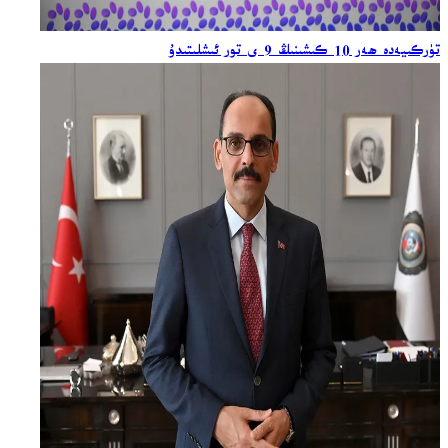
تۈركىيەدە ھەر 10 كىشىنىڭ 9 ى تور ئىشلىتىدۇ