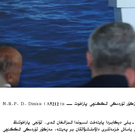
تۈركىيە دۆلەت مۇداپىئە تېخنىكىلىرى، ئىنژېنېرلىق ۋە سودا پاي چەكلىك شىركىتى (STM) تەرىپىدىن پورتۇگالىيە دېڭىز ئارمىيەسى ئۈچۈن ياسىلىۋاتقان مەزكۇر تۈردىكى ئىككىنچى پاراخوت — «N.R.P. D. Dinis» (A5212)
پورتۇگالىيەنىڭ لوگىستىكىلىق قوللاش پاراخوتى سېتىۋېلىش خېرىدار چاقىرىش تۈرىدە ئۇتۇپ چىققان «STM» شىركىتى، مەزكۇر قۇرۇلۇش كېلىشىمىنى 2024-يىلى دېكابىردا پايتەخت لىسبوندا ئىمزالىغان ئىدى. تۇنجى پاراخوتنىڭ
قويۇلغانىدى. نۆۋەتتە تۇنجى پاراخوتن ياساش خىزمەتلىرى داۋاملىشىۋاتقان بىر پەيتتە، مەزكۇر تۈردىكى ئىككىنچى