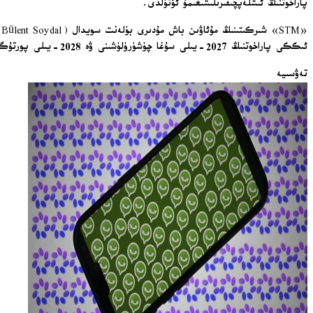
پاراخوتنىڭ ئىشلەپچىقىرىلىشىغىمۇ ئۆتۈلدى.
«
ئىككى پاراخوتنىڭ 2027-يىلى سۇغا چۈشۈرۈلۈشىنى ۋە 2028-يىلى پورتۇگالىيە دېڭىز ئارمىيەسىگە رەسمىي تاپشۇرۇپ بېرىلىشىنى نىشان قىلىۋاتقانلىقىنى ئېيتتى.
تەۋسىيە