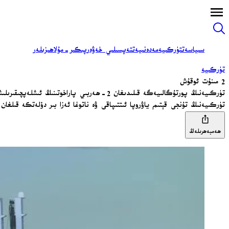
سىياسەت
تۈركىيە
مەدەنىيەت
تەپسىلىي خەۋەر
پىكىر-مۇلاھىزىلەر
تۈركىيە
2 مىنۇت ئوقۇش
تۈركىيەنىڭ پورتۇگالىيەگە قىلىدىغان 2-ھەربىي پاراخوتىنىڭ ئىشلەپچىقىرىلىشى باشلاندى
تۈركىيەنىڭ تۇنجى قېتىم ياۋروپا ئىتتىپاقى ۋە ناتوغا ئەزا بىر دۆلەتكە قىل
ھەمبەھرىلەڭ