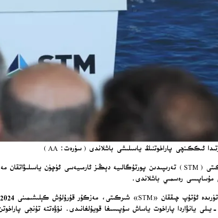
دا ئىككىنچى پاراخوتنىڭ ياسىلىشى باشلاندى (سۈرەت: AA)
ش مۇساپىسى رەسمىي باشلاندى.
قۇرۇلۇشى 2025-يىلى نويابىردا مېتال تاختاي كېسىش بىلەن باشلىنىپ، 2026-يىلى يانۋاردا پاراخوت ياساش سۇپىسىغا 