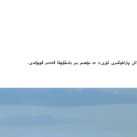
لاش پاراخوتلىرى تۈرى» دە مۇھىم بىر باسقۇچقا قەدەم قويۇلدى.