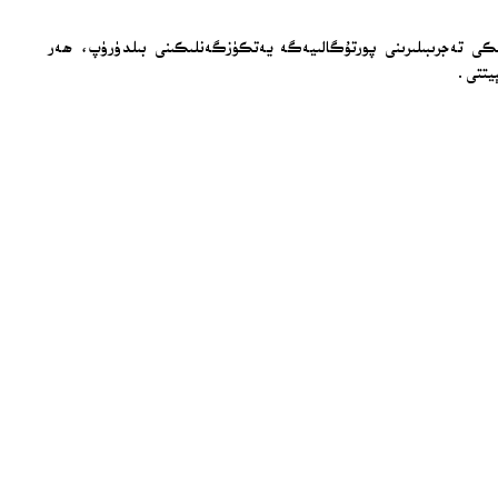
دۇرۇلغان دېڭىز سۇپىلىرى ساھەسىدىكى تەجرىبىلىرىنى پورتۇگالىيەگە يەتكۈزگەنلىكىنى بىلدۈرۈپ، ھەر