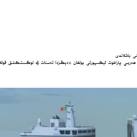
غان ھەربىي پاراخوت ئېكسپورتى بولغان «دېڭىزدا تەمىنات ۋە لوگىستىكىلىق قول