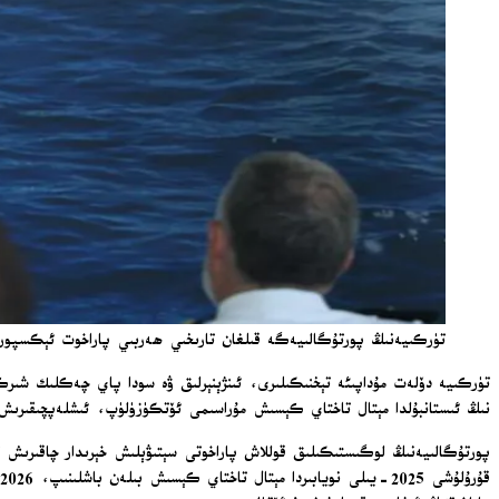
تۈركىيەنىڭ پورتۇگالىيەگە قىلغان تارىخىي ھەربىي پاراخوت ئېكسپورتى
نىڭ ئىستانبۇلدا مېتال تاختاي كېسىش مۇراسىمى ئۆتكۈزۈلۈپ، ئىشلەپچىقىرى