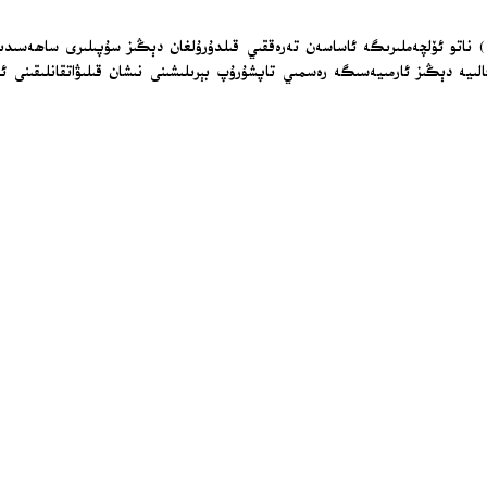
STM» شىركىتىنىڭ مۇئاۋىن باش مۇدىرى بۈلەنت سويدال (Bülent Soydal) ناتو ئۆلچەملىرىگە ئاساسەن تەرەققىي قىل