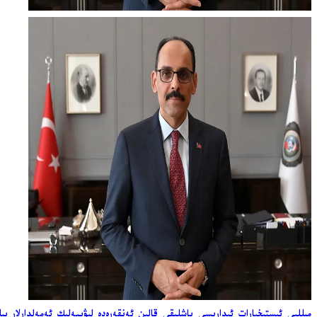
مىللىي ئىستىخبارات ئىدارىسى باشلىقى قالىن ئەنقەرەدە لىۋىيەلىك ئەمەلدارلار 