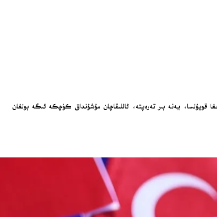
ىغا قويۇلسا، يەنە بىر تەرەپتە، ئاللىقاچان مۇشۇنداق كۈچكە ئىگە بولغان