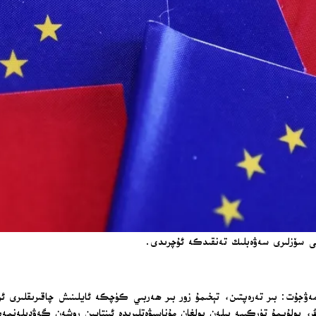
ىكى سۆزلىرى سەۋەبلىك تەنقىدكە ئۇچرىدى.
مەۋجۇت: بىر تەرەپتىن، تېخىمۇ زور بىر ھەربىي كۈچكە ئايلىنىش چاقىرىقلىرى ئو
، بولۇپمۇ تۈركىيە بىلەن بولغان مۇناسىۋەتلىرىدە ئىنتايىن روشەن گەۋدىلەنمە