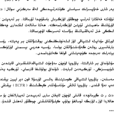
يەر شارى خەۋپسىزلىك سىياسىتى كۈنتەرتىپىدىكى ئەڭ مەركىزىي سوئال: «دۆلەت
نۆۋەتتە خەلقئارا تەرتىپ چوڭقۇر ئۆزگىرىش باسقۇچىدا تۇرماقتا. بىر تەرەپتىن ئەن
ئۇرۇشنىڭ ماھىيىتىنى تۈپتىن ئۆزگەرتمەكتە. ھەتتا سانائەت ئىقتىدارى چەكل
ئىككى خىل تەرەققىياتنىڭ بىۋاسىتە تەسىرىگە ئۇچرىماقتا.
ئورتاق مۇداپىئە ئىتتىپاقى ئۆز ئىشەنچلىكلىكىنى يوقىتىۋاتقان بىر پەيتتە، رۇ
بارغانسېرى روشەن گەۋدىلىنىۋاتقان بولسا، رۇسىيە ھەربىي بېسىمىنى ئۈزلۈك
يېتەرلىك دەرىجىدە كۈچەيتىشنى قولغا كەلتۈرەلمىدى.
مۇشۇنداق بىر شارائىتتا، ياۋروپا ئۈچۈن مەۋجۇت ئىتتىپاقداشلىقلىرىنى قايتى
شۈبھىسىزكى، تۈركىيەدىن ئىبارەت. شۇنداق بولۇشىغا قارىماي، تۈركىيە يەنىلا
مەسىلەن، ياۋروپا ئىتتىپاقى كومىتېتىنىڭ رەئىسى ئۇرسۇلا فون دېر لېيېن يېق
دەپ دەۋا قىلدى. ياۋروپا تاشقى مۇناسىۋەتلەر كېڭىشىنىڭ (ECFR) يېقىنقى بىر دوكلاتىمۇ نۇقتىلىق ھالدا مۇشۇ خىل مەيداننى ئەكس ئەتتۈرىدۇ.
«ت ر ت گېرمانچە» قانىلى ئۈچۈن ئايخان سارى تەرىپىدىن تەييارلانغان بۇ ما
ھاللاردا ئۆز-ئۆزىگە توسالغۇ بولۇپ كېلىۋاتقانلىقىنى چوڭقۇر تەھلىل قىلىدۇ.
***