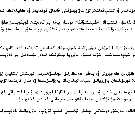
لەر ۋە ئىتتىپاقداشلار ئۆز مەۋجۇتلۇقىنى قانداق قوغدايدۇ ۋە كاپالەتكە ئىگ
ئەنىۋى ئىتتىپاقلار زەئىپلىشىۋاتقان بولسا، يەنە بىر تەرەپتىن ئۇچقۇچىسىز ھاۋا 
ىك بولغان دۆلەتلەرمۇ ئەمدىلىكتە دەرىجىدىن تاشقىرى چوڭ كۈچلەرگە كۆرۈنە
سىيە-ئۇكرائىنا ئۇرۇشى ياۋروپانىڭ خەۋپسىزلىك ئاساسىنى تىترەتمەكتە. ئامېرىك
سىز كۈچەيتمەكتە. شۇنداقتىمۇ، ياۋروپا بۈگۈنگە قەدەر مۇستەقىل بىر خەۋپسىز
دىن كۆزدىن كەچۈرۈش ۋە يېڭى ھەمكارلىق مۇناسىۋەتلىرىنى ئورنىتىش ئىنتايىن ز
 نۇرغۇنلىغان ياۋروپالىق سىياسەتچىلەرنىڭ پەرۋاسىزلىقىغا ۋە سەل قارىشىغا ئ
ىندا تۈركىيەنى خىتاي ۋە رۇسىيە بىلەن بىر قاتارغا قويۇپ: «ياۋروپا ئىتتىپا
قالە، مەزكۇر دوكلاتنى چىقىش نۇقتىسى قىلىپ تۇرۇپ، ياۋروپانىڭ خەۋپسىزلىك