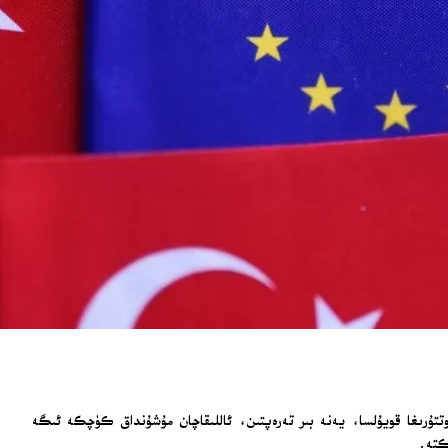
تتۇرىغا قويۇلسا، يەنە بىر تەرەپتىن، ئاللىقاچان مۇشۇنداق كۈچكە ئىگە
كتە.