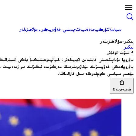
سىياسەت
تۈركىيە
مەدەنىيەت
تەپسىلىي خەۋەر
پىكىر-مۇلاھىزىلەر
پىكىر-مۇلاھىزىلەر
پىكىر
5 مىنۇت ئوقۇش
ياۋروپا مۇداپىئەسىنى قايتىدىن لايىھەلەش: خىيالپەرەستلىكمۇ ياكى ئىستراتې
ياۋروپادىكى خەۋپسىزلىك مۇنازىرىلىرىنىڭ مەركىزىدە نېگىزلىك بىر زىددىيەت 
مۇھىم سىياسىي كۈچلەرگە سەل قارالماقتا.
ھەمبەھرىلەڭ