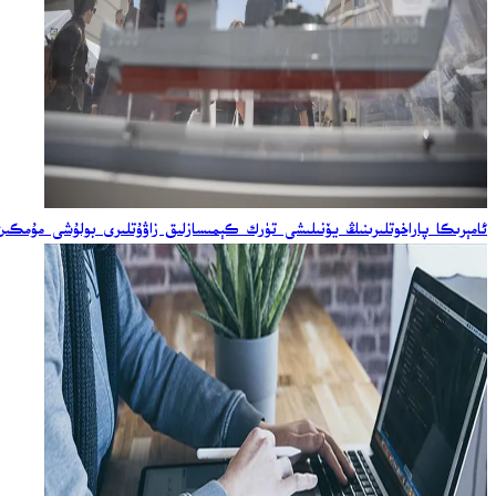
ئامېرىكا پاراخوتلىرىنىڭ يۆنىلىشى تۈرك كېمىسازلىق زاۋۇتلىرى بولۇشى مۇمكىن