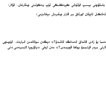
ىي باسقۇچنى بېسىپ ئۆتۈشى كېرەكلىكى تۈپ يەكۈنىنى چىقارغان. ئۇلار:
ەشكىل تاپقان ئورتاق بىر قارار چىقىرىش مېخانىزمى؛
ەمما بۇ زادى قانداق ئەمەلگە ئاشىدۇ؟» دېگەن سوئالدىن ئىبارەت. ئۈچىنچى
لارنى بىرەر قېتىممۇ يولغا قويمىدى؟» مەن تېخى «ياۋروپا ئارمىيەسى»نى