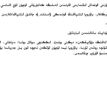
 ئۆزىنى قوغداش ئىقتىدارىنى قايتىدىن ئەسلىگە كەلتۈرۈشى ئۈچۈن ئۈچ ئاساس
لار، ياۋروپا ئىتتىپاقىنىڭ قولىدىكى ۋاسىتىلەر ۋە جانلىق ئىتتىپاقداشلاردىن ت
داپىئە سانائىتىدىن ئىبارەتتۇر.
يىن ئەقىلگە مۇۋاپىقكەن» دېگىنى بولىدۇ. ئىككىنچى سوئال بولسا: «ياخشى، ئ
شۇنچە روشەن تۇرسا، ياۋروپا نېمە ئۈچۈن ئۆتكەن نەچچە ئون يىل جەريانىدا بۇ
زمىنىمۇ قۇرۇپ چىقالمىدى.