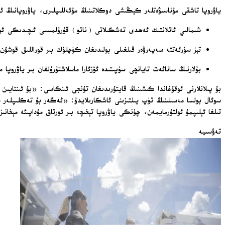
ياۋروپا تاشقى مۇناسىۋەتلەر كېڭىشى دوكلاتىنىڭ مۇئەللىپلىرى، ياۋروپانىڭ
شىمالىي ئاتلانتىك ئەھدى تەشكىلاتى (ناتو) قۇرۇلمىسى ئىچىدىكى ئورگان
تېز سۈرئەتتە سەپەرۋەر قىلغىلى بولىدىغان كۈچلۈك بىر قوراللىق قوشۇن؛
بۇلارنىڭ سانائەت تايانچى سۈپىتىدە ئۆزئارا ماسلاشتۇرۇلغان بىر ياۋروپا مۇ
بۇ پىلانلارنى ئوقۇغاندا كىشىنىڭ قايتۇرىدىغان تۇنجى ئىنكاسى: «بۇ ئىنتا
سوئال بولسا مەسىلىنىڭ تۈپ يىلتىزىنى ئاشكارىلايدۇ: «ئەگەر بۇ تەكلىپلەر 
تىلغا ئېلىپمۇ ئولتۇرمايمەن، چۈنكى ياۋروپا تېخىچە بىر ئورتاق مۇداپىئە مېخانى
تەۋسىيە