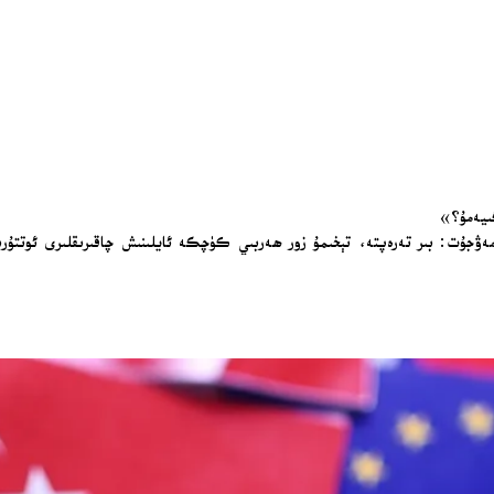
گىيەمۇ؟»
مەۋجۇت: بىر تەرەپتە، تېخىمۇ زور ھەربىي كۈچكە ئايلىنىش چاقىرىقلىرى ئوتتۇر