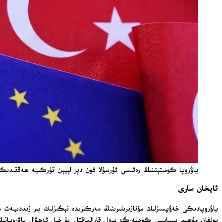
ياۋروپا كومىتېتىنىڭ رەئىسى ئۇرسۇلا فون دېر لېيېن تۈركىيە ھەققىد
ئايخان سارى
ياۋروپادىكى خەۋپسىزلىك مۇنازىرىلىرىنىڭ مەركىزىدە نېگىزلىك بىر زىددىيەت 
بولغان مۇھىم سىياسىي كۈچلەرگە سەل قارالماقتا. بۇ خىل ئەھۋال ياۋروپانىڭ