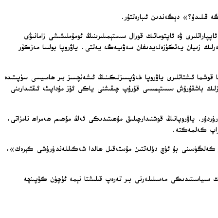
ە قىلىدۇ؟» دېگەندىن ئىبارەتتۇر.
ئاپپاراتلىرى ۋە ئاپتوماتىك قورال سىستېمىلىرىنىڭ ئومۇملىشىشى زامانىۋى
رلىك زىيان يەتكۈزەلەيدىغان سەۋىيەگە يەتتى. ياۋروپا بولسا مەزكۇر
ا قوشما ئىشتاتلىرى ياۋروپا خەۋپسىزلىكىنىڭ ئىشەنچسىز بىر ھامىيسى سۈپىتىدە
لىك باشقۇرۇش سىستېمىسى قۇرۇپ چىقىشنى ياكى ئۆز مۇداپىئە ئىقتىدارىنى
ۆرۈردۇر. ياۋروپانىڭ قوشنىدارچىلىق مۇھىتىدىكى ئەڭ مۇھىم ھەمراھ نامزاتى،
ۇچراپ كەلمەكتە.
قى ئۆز كەلگۈسىنى بۇ ئۈچ دۆلەتتىن مۇستەقىل ھالدا شەكىللەندۈرۈشى كېرەك»،
 سىياسىتىدىكى مەسىلىلەرنى بىر تەرەپ قىلىشتا نېمە ئۈچۈن كۆپىنچە