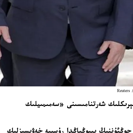
R
شېرىكلىك شەرتنامىسىنى «سەمىمىيلىك
نتلىقى بۈگۈن (18-ئىيۇن) سەيشەنبە كۈنى (17-ئىيۇن) كىم جوڭئۇننىڭ پىيوڭياڭدا رۇسىيە خەۋپسىزلىك