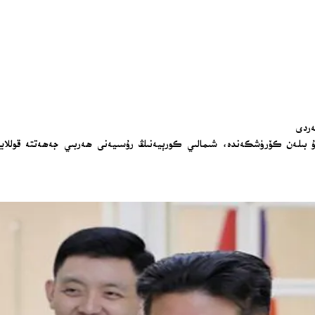
ەردى
لەن كۆرۈشكەندە، شىمالىي كورېيەنىڭ رۇسىيەنى ھەربىي جەھەتتە قوللايدىغ