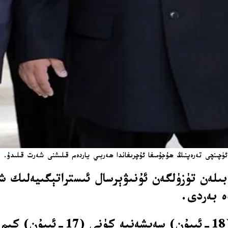
چى تەرەپنىڭ ھۇجۇمىغا ئۇچرىغاندا ھەربىي ياردەم قىلىشنى شەرت قىلىدۇ. / euters
بىلەن تۈزۈلگەن ئۇنىۋېرسال ئىستراتېگىيەلىك 
ە بەردى.
شىمالىي كورېيە مەركىزىي ئاگې