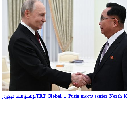
TRT Global - Putin meets senior North Kor
مۇناسىۋەتلىك ئۇچۇرلار