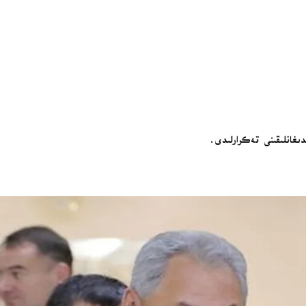
انلىقىنى تەكرارلىدى.