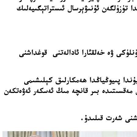
تۈزۈلگەن ئۇنىۋېرسال ئىستراتېگىيەلىك
نلۈكى ۋە خەلقئارا ئادالەتنى قوغداشنى
مىر پۇتىن ۋە شىمالىي كورېيە رەھبىرى كىم جوڭئۇن 2024-يىلى ئىيۇندا پىيوڭياڭدا ھەمكارلىق كېلىشىمى
ش مەقسىتىدە بىر قانچە مىڭ ئەسكەر ئەۋەتكەن
شنى شەرت قىلىدۇ.