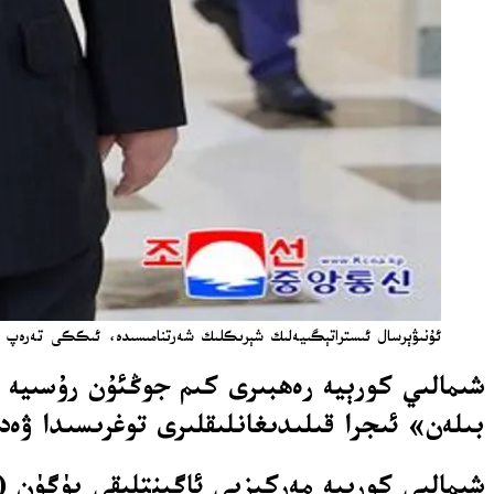
ئۇنىۋېرسال ئىستراتېگىيەلىك شېرىكلىك شەرتنامىسىدە، ئىككى تەرەپ ئۈچىن
شىمالىي كورېيە رەھبىرى كىم جوڭئۇن رۇسىيە 
بىلەن» ئىجرا قىلىدىغانلىقلىرى توغرىسىدا ۋەد