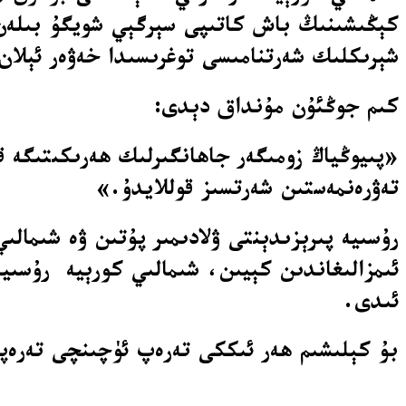
كېڭىشىنىڭ باش كاتىپى سېرگېي شويگۇ بىلەن ك
شېرىكلىك شەرتنامىسى توغرىسىدا خەۋەر ئېلان
كىم جوڭئۇن مۇنداق دېدى:
«پىيوڭياڭ زومىگەر جاھانگىرلىك ھەرىكىتىگە ق
تەۋرەنمەستىن شەرتسىز قوللايدۇ.»
ئىمزالىغاندىن كېيىن، شىمالىي كورېيە رۇسىيە
ئىدى.
بۇ كېلىشىم ھەر ئىككى تەرەپ ئۈچىنچى تەرەپن