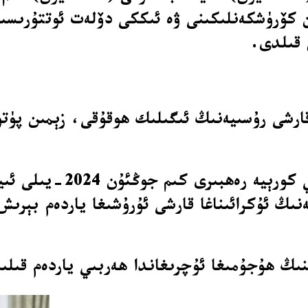
ۆرۈشكەنلىكىنى ۋە ئىككى دۆلەت ئوتتۇرىسىدا 
 قىلدى.
ارشى رۇسىيەنىڭ ئىگىلىك ھوقۇقى، زېمىن پۈتۈ
رۇسىيە پىرېزىدېنتى ۋلادى
نىڭ ئۇكرائىناغا قارشى ئۇرۇشىغا ياردەم بېرى
ىڭ ھۇجۇمىغا ئۇچرىغاندا ھەربىي ياردەم قىلى