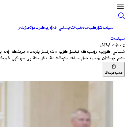
سىياسەت
تۈركىيە
مەدەنىيەت
تەپسىلىي خەۋەر
پىكىر-مۇلاھىزىلەر
سىياسەت
2 مىنۇت ئوقۇش
شىمالىي كورېيە رۇسىيەگە تېخىمۇ كۆپ «شەرتسىز ياردەم» بېرىشكە ۋەدە ب
كىم جوڭئۇن رۇسىيە خەۋپسىزلىك كېڭىشىنىڭ باش كاتىپى سېرگېي شويگۇ بى
ھەمبەھرىلەڭ