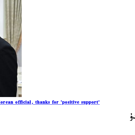
ean official, thanks for 'positive support'
ۇ