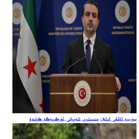
سۈرىيە تاشقى ئىشلار مىنىستىرى شەيبانى تۈركىيەگە كېلىدۇ