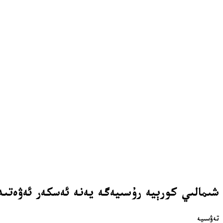
شىمالىي كورېيە رۇسىيەگە يەنە ئەسكەر ئەۋەتىد
تەۋسىيە