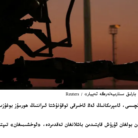
ىق سىنارىيەلەرگە تەييار» / Reuters
تچىسى، ئامېرىكانىڭ ئەڭ ئاخىرقى توقۇنۇشتا ئىراننىڭ ھورمۇز بوغۇزى
ن بولغان ئۇرۇش قايتىدىن باشلانغان تەقدىردە، «ئوخشىمىغان» تىپتىك