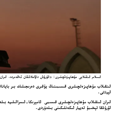
ئىسلام ئىنقىلابى مۇھاپىزەتچىلىرى: «ئۇرۇش داۋاملاشقان تەقدىردە، ئىران بارل
ئىنقىلاب مۇھاپىزەتچىلىرى قىسىمىنىڭ يۇقىرى دەرىجىلىك بىر بايانا
ئېيتتى.
ئىران ئىنقىلاب مۇھاپىزەتچىلىرى قىسىمى ئامېرىكا-ئىسرائىلىيە بىلە
ئۇرۇشقا تېخىمۇ تەييار ئىكەنلىكىنى بىلدۈردى.