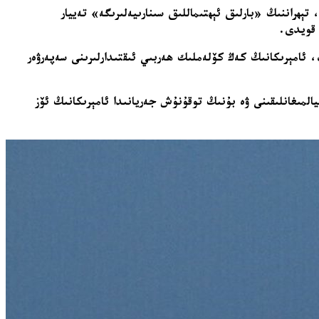
تېھراننىڭ «بارلىق ئېھتىماللىق سىنارىيەلىرىگە» تەييار
 قويدى.
، ئامېرىكانىڭ كەڭ كۆلەملىك ھەربىي ئىقتىدارلىرىنى سەپەرۋەر
المىغانلىقىنى ۋە بۇنىڭ توقۇنۇش جەريانىدا ئامېرىكانىڭ ئۆز