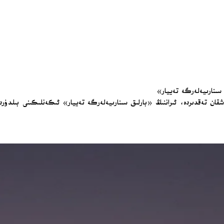
 سىنارىيەلەرگە تەييار»
لاشقان تەقدىردە، ئىراننىڭ «بارلىق سىنارىيەلەرگە تەييار» ئىكەنلىكىنى بىلدۈر