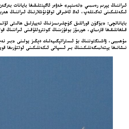
ئىراننىڭ يېرىم رەسمىي «تەسنېم» خەۋەر ئاگېنتلىقىغا بايانات بەرگەن
ئىكەنلىكىنى تەكىتلەپ، ئەڭ ئاخىرقى توقۇنۇشلارنىڭ ئىراننىڭ ھەر
باياناتچى: «بۈگۈن قوراللىق كۈچلىرىمىزنىڭ تەييارلىق ھالىتى ئۆتم
قىلغانلىقىغا قارىماي، ھورمۇز بوغۇزىنىڭ كونتروللۇقىنى ئىراننىڭ قول
مۇھىببى، ۋاشىنگتوننىڭ بۇ ئىستراتېگىيەلىك دېڭىز يولىنى «بىر نەچ
نىشانىغا يېتەلمىگەنلىكىنىڭ بىر ئىسپاتى ئىكەنلىكىنى ئوتتۇرىغا قو