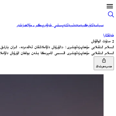
سىياسەت
تۈركىيە
مەدەنىيەت
تەپسىلىي خەۋەر
پىكىر-مۇلاھىزىلەر
خەلقئارا
2 مىنۇت ئوقۇش
ئىسلام ئىنقىلابى مۇھاپىزەتچىلىرى: «ئۇرۇش داۋاملاشقان تەقدىردە، ئىران بارلىق
ئىسلام ئىنقىلابى مۇھاپىزەتچىلىرى قىسىمى ئامېرىكا بىلەن بولغان ئۇرۇش داۋام
ھەمبەھرىلەڭ