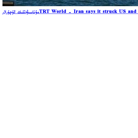
TRT World - Iran says it struck US and Is
مۇناسىۋەتلىك ئۇچۇرلار