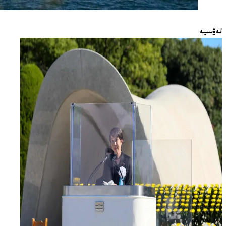
تەۋسىيە