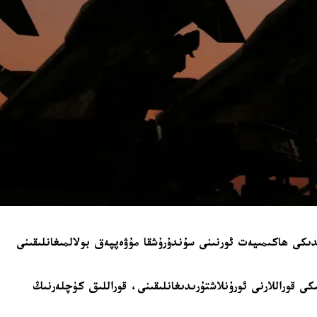
دىكى ھاكىمىيەت ئورنىنى سۇندۇرۇشقا مۇۋەپپەق بولالمىغانلىقىنى
ى قوراللارنى ئورۇنلاشتۇرىدىغانلىقىنى، قوراللىق كۈچلەرنىڭ