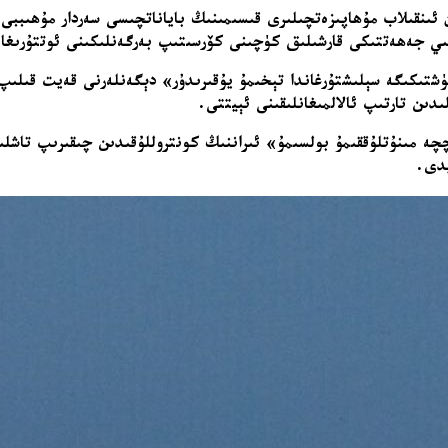
 ئىنقىلاب مۇھاپىزەتچىلىرى قىسىمىنىڭ باياناتچىسى سەردار مۇھىببى، 
بىي جەھەتتىكى قارشىلىق كۈچىنى كۆرسىتىپ بەرگەنلىكىنى ئوتتۇرىغا
ۈشتىكىگە سېلىشتۇرغاندا تېخىمۇ يۇقىرىدۇر» دېگەنلەرنى قەيت قىلىپ
ىدىن تارتىپ ئالالمىغانلىقىنى ئېيتتى.
چە مىنۇتلۇققىمۇ بولسىمۇ» ئىراننىڭ كونتروللۇقىدىن چىقىرىپ تاشلىي
يدى.