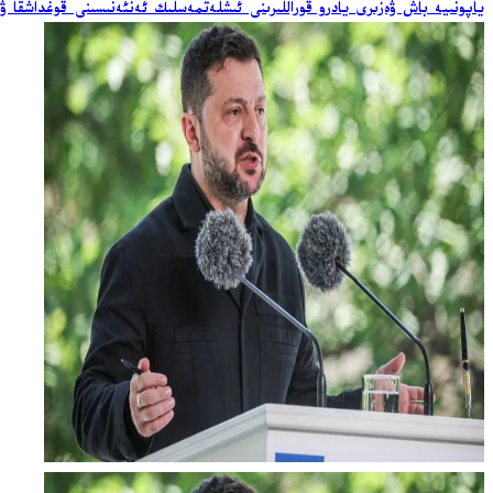
ياپونىيە باش ۋەزىرى يادرو قوراللىرىنى ئىشلەتمەسلىك ئەنئەنىسىنى قوغداشقا ۋ