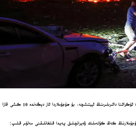
رۇسىيە دۈشەنبە كۈنى سەھەردە ئۇكرائىنانىڭ كىيېۋ رايونىغا قارىتىپ كەڭ كۆلەملىك ئۇچقۇچىسىز ھاۋا ئاپپاراتى ۋە باشقۇرۇلىدىغان بومبا ھۇجۇمى قوزغىدى؛ ئۇكرائىنا دائىرىلىرىنىڭ ئېيتىشىچە، بۇ ھۇجۇملاردا ئاز دېگەندە 10 كىشى قازا
لېگرام قانىلىدا پايتەختتە 9 ئادەمنىڭ ئۆلگەنلىكىنى ۋە 46 ئادەمنىڭ يارىلانغانلىقىنى، ھۇجۇملارنىڭ كەڭ كۆلەملىك ۋەيرانچىلىق پەيدا قىلغانلىقىنى مەلۇم قىلىپ: