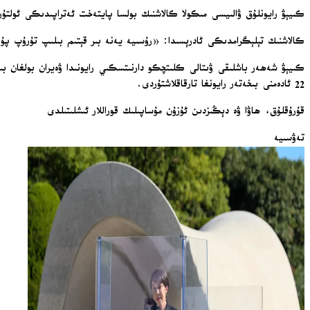
كىيېۋ رايونلۇق ۋالىيسى مىكولا كالاشنىك بولسا پايتەخت ئەتراپىدىكى ئولتۇراق رايونلاردا بىر كىشىنىڭ قاز
كالاشنىك تېلېگرامدىكى ئادرېسىدا: «رۇسىيە يەنە بىر قېتىم بىلىپ تۇرۇپ پۇق
22 ئادەمنى بىخەتەر رايونغا تارقاقلاشتۇردى.
قۇرۇقلۇق، ھاۋا ۋە دېڭىزدىن ئۇزۇن مۇساپىلىك قوراللار ئىشلىتىلدى
تەۋسىيە