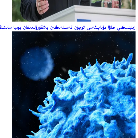
زېلېنسكىي ھاۋا مۇداپىئەسى ئۈچۈن تەمىنلەنگەن باشقۇرۇلىدىغان بومبا سانىنىڭ ئ