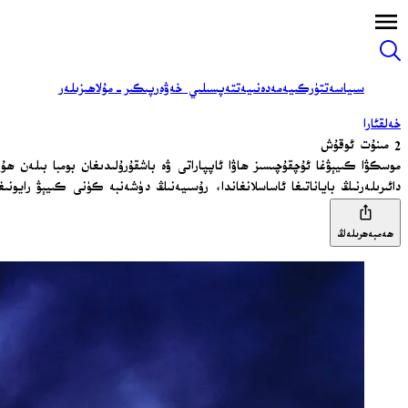
سىياسەت
تۈركىيە
مەدەنىيەت
تەپسىلىي خەۋەر
پىكىر-مۇلاھىزىلەر
خەلقئارا
2 مىنۇت ئوقۇش
موسكۋا كىيېۋغا ئۇچقۇچىسىز ھاۋا ئاپپاراتى ۋە باشقۇرۇلىدىغان بومبا بىلەن ھ
دائىرىلەرنىڭ باياناتىغا ئاساسلانغاندا، رۇسىيەنىڭ دۈشەنبە كۈنى كىيېۋ رايونىغا قىلغان ھۇجۇملىرىدا 10 ئادەم قازا قىلغان بولۇپ، قازا قىلغانلار سانىن
ھەمبەھرىلەڭ