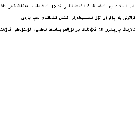
ا قىلغانلىقىنى ۋە 15 كىشىنىڭ يارىلانغانلىقىنى ئاشكارىلىدى.
رالارنى ۋە پۇقراۋى ئۇل ئەسلىھەلەرنى نىشان قىلماقتا» دەپ يازدى.
كىيېۋ شەھەر باشلىقى ۋىتالى كلىتچكو دارنىتسكىي رايونىدا ۋەيران بولغان بىنالارنىڭ پارچىلىرى 25 