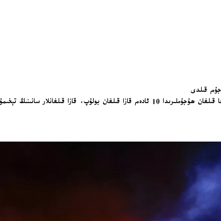
ۇجۇم قىلدى
ىڭ تېخىمۇ كۆپىيىشى مۆلچەرلەنمەكتە ئىكەن.