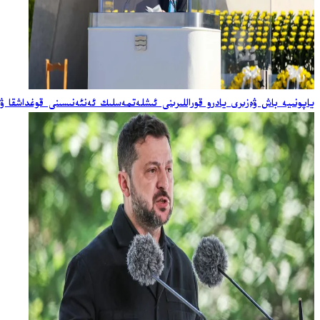
ياپونىيە باش ۋەزىرى يادرو قوراللىرىنى ئىشلەتمەسلىك ئەنئەنىسىنى قوغداشقا ۋ