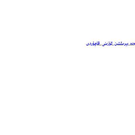
ەدە بېرىشتىن ئۆزىنى قاچۇردى