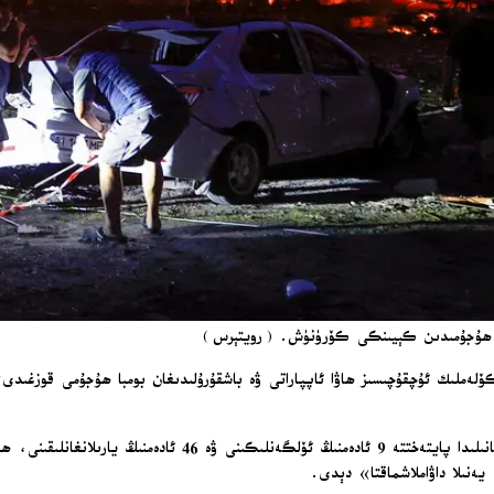
لان ھۇجۇمىدىن كېيىنكى كۆرۈنۈش. (رويتېرس)
كىيېۋ ھەربىي مەمۇرىي مەھكىمىسىنىڭ باشلىقى تىمۇر تىكاچېنكو تې
نىلا داۋاملاشماقتا» دېدى.