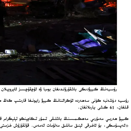
رۇسىيەنىڭ كىيېۋدىكى باشقۇرۇلىدىغان بومبا ۋە ئۇچقۇچىسىز ئايروپى
قىلغان، 61 كىشى يارىلانغان.
«ئەپسۇسكى، بۇ ئاخىرقى ئېنىق سانلىق مەلۇمات ئەمەس. قۇتقۇزۇش خىزمىتى يە