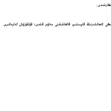
قەۋەتلىك بىر تۇرالغۇ بىناسىغا تېگىپ، ئۈستۈنكى قەۋەتتىكى ئاھالىلەرنىڭ قاپسىلىپ قالغانلىقىنى مەلۇم قىلدى؛ قۇتقۇزۇش ئەترەتلىرى