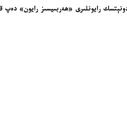
دونېتسك رايونلىرى «ھەربىيسىز رايون» دەپ قا