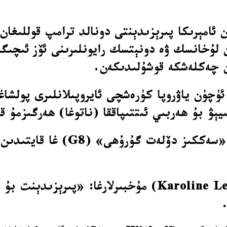
ان لۇخانسك ۋە دونېتسك رايونلىرىنى ئۆز ئىچىگ
ۈچۈن ياۋروپا كۈرەشچى ئايروپىلانلىرى پولشاغا
ېۋ بۇ ھەربىي ئىتتىپاققا (ناتوغا) ھەرگىزمۇ ق
بۇ جەرياندا، مەزكۇر پىلانغا ئاس
ئاقساراي باياناتچىسى كارولىن لېۋىت (Karoline Leavitt)