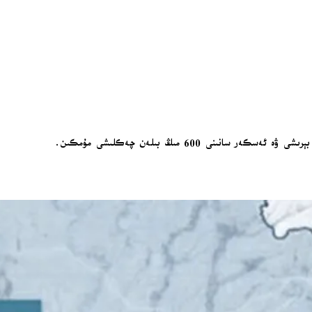
ىنى 600 مىڭ بىلەن چەكلىشى مۇمكىن.