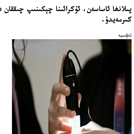
پىلانغا ئاساسەن، ئۇكرائىنا چېكىنىپ چىققان 
كىرمەيدۇ.
تەۋسىيە