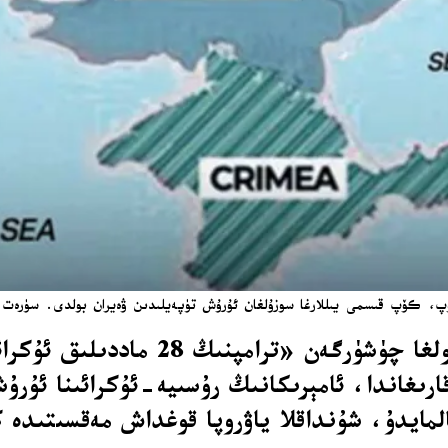
، كۆپ قىسمى يىللارغا سوزۇلغان ئۇرۇش تۈپەيلىدىن ۋەيران بولدى. سۈرەت:ت ر ت ۋ
فىرانسىيە ئاخبارات ئاگېنتلىقى (AFP) 
رىغاندا، ئامېرىكانىڭ رۇسىيە-ئۇكرائىنا ئۇرۇ
ىچىگە ئالمايدۇ، شۇنداقلا ياۋروپا قوغداش مەقسىتىد