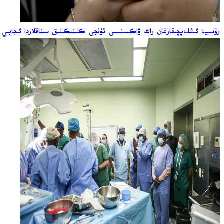
رۇسىيە ئىشلەپچىقارغان راك ۋاكسىنىسى تۇنجى كلىنىكىلىق سىناقلاردا ئىجابىي 