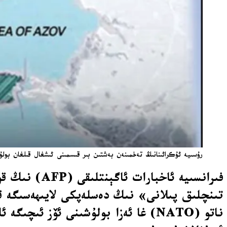
رۇسىيە ئۇكرائىنانىڭ تەخمىنەن بەشتىن بىر قىسمىنى ئىشغال قىلغان بولۇپ
تىنچلىق پىلانى» نىڭ دەسلەپكى لايىھەسىگە قا
ناتو (NATO) غا ئەزا بولۇشىنى ئۆز ئ