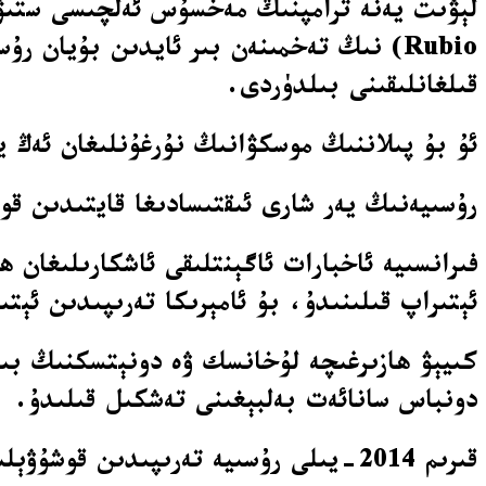
Rubio) نىڭ تەخمىنەن بىر ئايدىن بۇيان 
قىلغانلىقىنى بىلدۈردى.
ئۇ بۇ پىلاننىڭ موسكۋانىڭ نۇرغۇنلىغان ئەڭ 
رۇسىيەنىڭ يەر شارى ئىقتىسادىغا قايتىدىن ق
فىرانسىيە ئاخبارات ئاگېنتلىقى ئاشكارىلىغان
ئېتىراپ قىلىنىدۇ، بۇ ئامېرىكا تەرىپىدىن ئېتى
كىيېۋ ھازىرغىچە لۇخانسك ۋە دونېتسكنىڭ بىر
دونباس سانائەت بەلبېغىنى تەشكىل قىلىدۇ.
قىرىم 2014-يىلى رۇسىيە تەرىپىدىن قوشۇۋېلىنغان ئىدى.