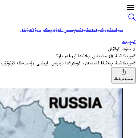
سىياسەت
تۈركىيە
مەدەنىيەت
تەپسىلىي خەۋەر
پىكىر-مۇلاھىزىلەر
ئوچېرىك
3 مىنۇت ئوقۇش
ئامېرىكانىڭ 28 ماددىلىق پىلانىدا نېمىلەر بار؟
ئامېرىكانىڭ پىلانىغا ئاساسەن، ئۇكرائىنا دونباس رايونىنى رۇسىيەگە ئۆتۈنۈپ بېرىشى ۋە ئەسكەر سان
ھەمبەھرىلەڭ