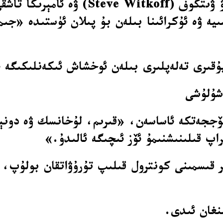
رۇسىيە ۋە ئۇكرائىنا بىلەن بۇ پىلان ئۈستىدە 
يۇقىرى تەلەپلىرى بىلەن ئوخشاش ئىكەنلىكىگە 
وشۇلۇشى
 ھۆججەتكە ئاساسەن، «قىرىم، لۇخانسك ۋە دون
راپ قىلىنىشنىمۇ ئۆز ئىچىگە ئالىدۇ.»
 قىسمىنى كونترول قىلىپ تۇرۇۋاتقان بولۇپ، 