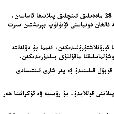
فىرانسىيە ئاخبارات ئاگېنتلىقى قولغا چۈشۈرگەن ئامېرىكا پىرېزىدېنتى دونالد ترامپ قوللىغان 28 ماددىلىق تىنچلىق پىلانىغا ئاساسەن،
ە ئالغان دونباسنى ئۆتۈنۈپ بېرىشتىن سىرت
 ئورۇنلاشتۇرۇلىدىكەن، ئەمما بۇ دۆلەتتە
وشۇلماسلىققا ماقۇللۇق بىلدۈرىدىكەن.
اسەن رۇسىيە «سەككىز دۆلەت گۇرۇھى» (G8) غا قايتىدىن قوبۇل قىلىنىدۇ ۋە يەر شارى ئىقتىسادى
 مۇخبىرلارغا: «پىرېزىدېنت بۇ پىلاننى قوللايدۇ. بۇ رۇسىيە ۋە ئۇكرائىنا ھەر