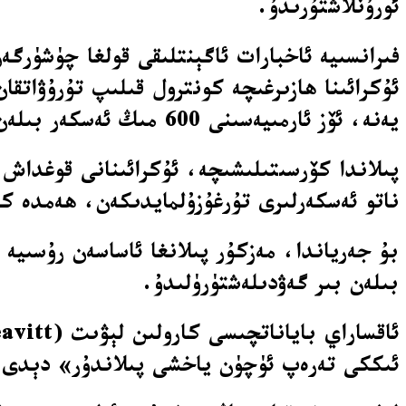
ئورۇنلاشتۇرىدۇ.
ئۇكرائىنا ھازىرغىچە كونترول قىلىپ تۇرۇۋاتق
يەنە، ئۆز ئارمىيەسىنى 600 مىڭ ئەسكەر بىلەن چەكلەشكە قوشۇلىدىكەن.
پىلاندا كۆرسىتىلىشىچە، ئۇكرائىنانى قوغداش ئ
ناتو ئەسكەرلىرى تۇرغۇزۇلمايدىكەن، ھەمدە كىي
بىلەن بىر گەۋدىلەشتۈرۈلىدۇ.
ئىككى تەرەپ ئۈچۈن ياخشى پىلاندۇر» دېدى.