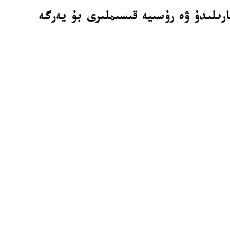
رىلىدۇ ۋە رۇسىيە قىسىملىرى بۇ يەرگە