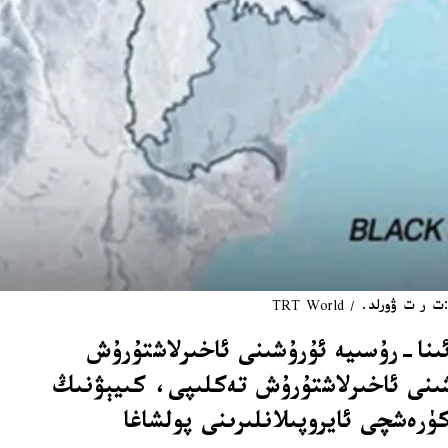
ورلد. / TRT World
نىڭ قولغا چۈشۈرگەن «ترامپنىڭ 28 ماددىلىق ئۇكرائىنا-رۇسىيە ئۇرۇشىنى ئاخىرلاشتۇرۇش
شىنى ئاخىرلاشتۇرۇش تەكلىپى، كىيېۋنىڭ
ە كۈرەشچى ئايروپىلانلىرىنى پولشاغا