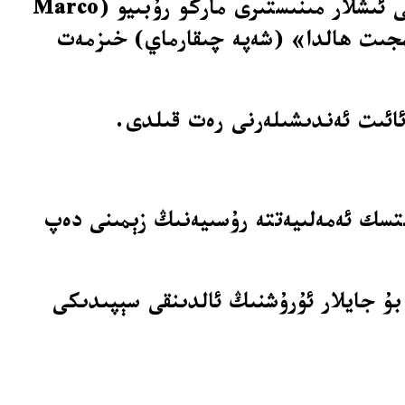
لېۋىت يەنە ترامپنىڭ مەخسۇس ئەلچىسى ستىۋ ۋىتكوف (Steve Witkoff) ۋە ئامېرىكا تاشقى ئىشلار مىنىستىرى ماركو رۇبىيو (Marco
«جىمجىت ھالدا» (شەپە چىقارماي) خىزمەت
ئائىت ئەندىشىلەرنى رەت قىلدى.
ېتسك ئەمەلىيەتتە رۇسىيەنىڭ زېمىنى دەپ
بۇ جايلار ئۇرۇشنىڭ ئالدىنقى سېپىدىكى