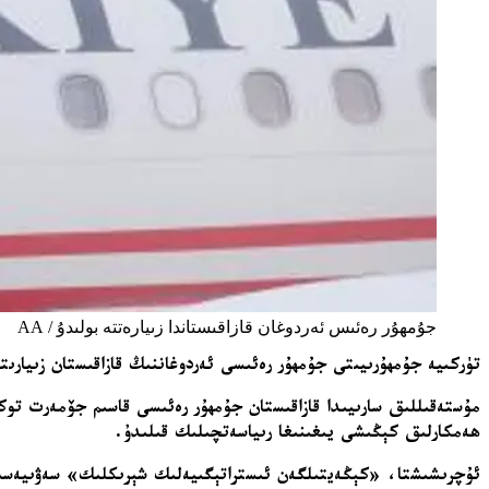
جۇمھۇر رەئىس ئەردوغان قازاقىستاندا زىيارەتتە بولىدۇ / AA
تۈركىيە جۇمھۇرىيىتى جۇمھۇر رەئىسى ئەردوغاننىڭ قازاقىستان زىيارىت
مۇستەقىللىق سارىيىدا قازاقىستان جۇمھۇر رەئىسى قاسىم جۆمەرت توك
ھەمكارلىق كېڭىشى يىغىنىغا رىياسەتچىلىك قىلىدۇ.
ئۇچرىشىشتا، «كېڭەيتىلگەن ئىستراتېگىيەلىك شېرىكلىك» سەۋىيەسىد