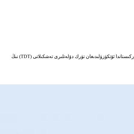
جۇمھۇر رەئىس رەجەپ تاييىپ ئەردوغان، قويۇق دىپلوماتىك پائالىيەتلىرى دائىرىسىدە ئاستانادىكى ئىككى تەرەپلىك ئۇچرىشىشلاردىن كېيىن، تۈركىستاندا ئۆتكۈزۈلىدىغان تۈرك دۆلەتلىرى تەشكىلاتى (TDT) نىڭ