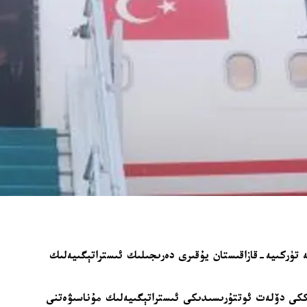
 تۈركىيە-قازاقىستان يۇقىرى دەرىجىلىك ئىستراتېگىيەلىك
ككى دۆلەت ئوتتۇرىسىدىكى ئىستراتېگىيەلىك مۇناسىۋەتنى