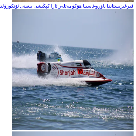
قىرغىزىستاندا ياۋرو-ئاسىيا ھۆكۈمەتلەر ئارا كېڭىشى يىغىنى ئۆتكۈزۈلد