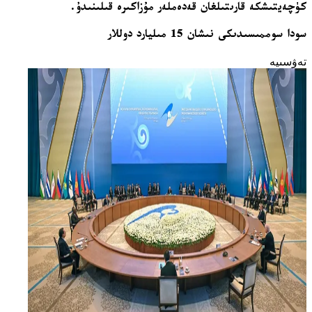
كۈچەيتىشكە قارىتىلغان قەدەملەر مۇزاكىرە قىلىنىدۇ.
سودا سوممىسىدىكى نىشان 15 مىليارد دوللار
تەۋسىيە