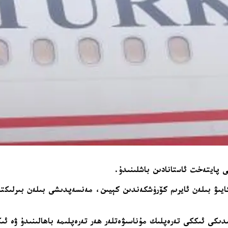
ى پايتەخت ئاستانادىن باشلىنىدۇ.
ايىۋ بىلەن ئايرىم كۆرۈشكەندىن كېيىن، مەنسەپدىشى بىلەن بىرلىكتە
ىكى ئىككى تەرەپلىك مۇناسىۋەتلەر ھەر تەرەپلىمە باھالىنىدۇ ۋە ئى