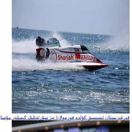
قىرغىزىستان ئىسسىق كۆلدە فورمولا-1 تېز سۇرئەتلىك كېمىلەر مۇسابىقىسىگە ساھىبخانلىق قىلماقتا