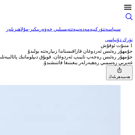
سىياسەت
تۈركىيە
مەدەنىيەت
تەپسىلىي خەۋەر
پىكىر-مۇلاھىزىلەر
تۈرك دۇنياسى
1 مىنۇت ئوقۇش
جۇمھۇر رەئىس ئەردوغان قازاقىستاندا زىيارەتتە بولىدۇ
غەيرىي رەسمىي رەھبەرلەر يىغىنىغا قاتنىشىدۇ.
ھەمبەھرىلەڭ