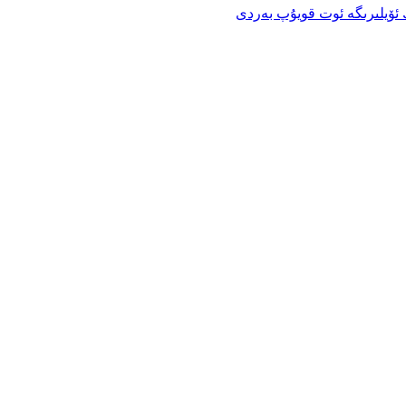
ڭ ئۆيلىرىگە ئوت قويۇپ بەردى