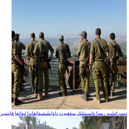
ئىسرائىلىيە رىمدا ۋاسىتىلىك سۆھبەت داۋاملىشىۋاتقاندا لىۋانغا قايتىد