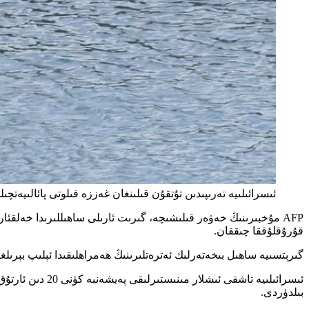
ئىسرائىلىيە تەرىپىدىن تۇتقۇن قىلىنغان غەززە فىلوتى پائالىيەتچىلىرى 
AFP مۇخبىرىنىڭ خەۋەر قىلىشىچە، گىرىت ئارىلى ساھىللىرىدا خەلقئا
قۇرۇقلۇققا چىققان.
گىرېتسىيە ساھىل بىخەتەرلىك ئەترەتلىرىنىڭ ھەمراھلىقىدا ئېلىپ بېرىلغان 175 پائالىيەتچى تۆت ئاپتوبۇس بىلەن بىر يېزىغا ئېلىپ كېتى
بىلدۈردى.