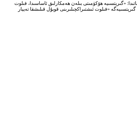
نى كېچىدە ئاممىۋى ئورتاقلىشىش تور بېتى X سەھىپىسىدە ئېلان قىلغان باياناتىدا: «گىرېتسىيە ھۆكۈمىتى بىلەن ھەمكارلىق ئاساسىدا، فىلوت
ە گىرېتسىيەگە «فىلوت ئىشتىراكچىلىرىنى قوبۇل قىلىشقا تەييار