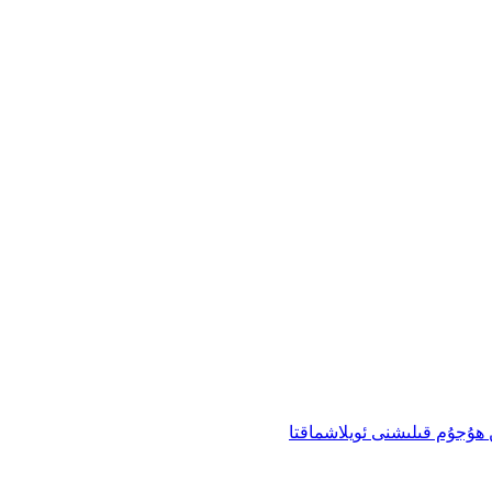
ىن ھۇجۇم قىلىشنى ئويلاشماقتا