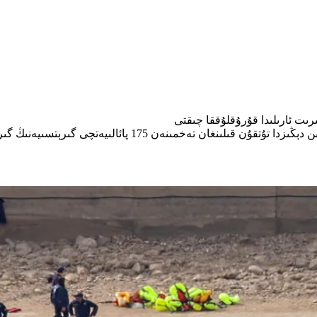
ىرىت ئارىلىدا قۇرۇقلۇققا چىقتى
1 پائالىيەتچى گىرېتسىيەنىڭ گىرىت ئارىلىغا ئېلىپ بېرىلدى.