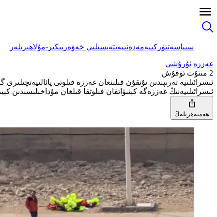
سىياسەت
تۈركىيە
مەدەنىيەت
تەپسىلىي خەۋەر
پىكىر-مۇلاھىزىلەر
غەززە ئۇرۇشى
2 مىنۇت ئوقۇش
ئىسرائىلىيە تەرىپىدىن تۇتقۇن قىلىنغان غەززە فىلوتى پائالىيەتچىلىرى گ
ئىسرائىلىيەنىڭ غەززەگە كېتىۋاتقان فىلوتقا قىلغان مۇداخىلىسىدىن كېيىن دېڭىزدا تۇتقۇن قىلىنغان تەخمىنەن 75
ھەمبەھرىلەڭ