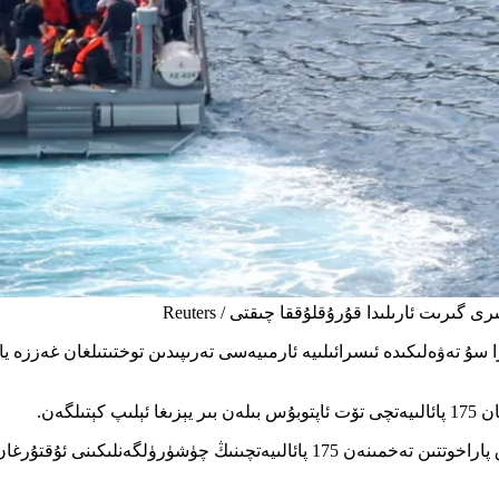
گىرىت ئارىلىدا قۇرۇقلۇققا چىقتى / Reuters
را سۇ تەۋەلىكىدە ئىسرائىلىيە ئارمىيەسى تەرىپىدىن توختىتىلغان غەززە
لگەن.