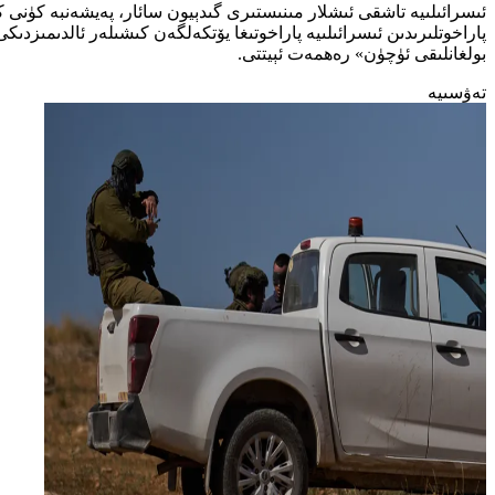
پاراخوتلىرىدىن ئىسرائىلىيە پاراخوتىغا يۆتكەلگەن كىشىلەر ئالدىمىزدى
بولغانلىقى ئۈچۈن» رەھمەت ئېيتتى.
تەۋسىيە