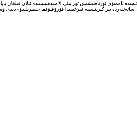
ئىسرائىلىيە تاشقى ئىشلار مىنىستىرى گىدېيون سائار، پەيشەنبە كۈ
كى سائەتلەردە بىر گىرېتسىيە قىرغىقىدا قۇرۇقلۇققا چىقىرىلىدۇ» دېدى ۋ