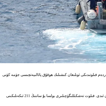
 ياردەم فىلوتىدىكى ئونلىغان كىشىلىك ھوقۇق پائالىيەتچىسى جۈمە كۈنى
ئىسرائىلىيە تاشقى ئىشلار مىنىستىرلىقى پەيشەنبە كۈنى 20 دىن ئارتۇق پاراخوتتىن تەخمىنەن 175 پائالىيەتچىنىڭ چۈشۈرۈلگەنلىكىنى ئۇقتۇرغان ئىدى. فىلوت تەشكىللىگۈچىلىرى بولسا بۇ ساننىڭ 211 ئىكەنلىكىنى