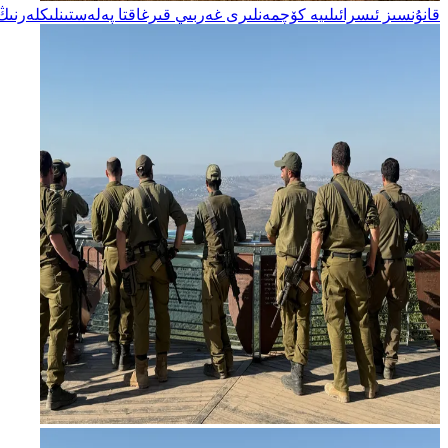
قانۇنسىز ئىسرائىلىيە كۆچمەنلىرى غەربىي قىرغاقتا پەلەستىنلىكلەرنى