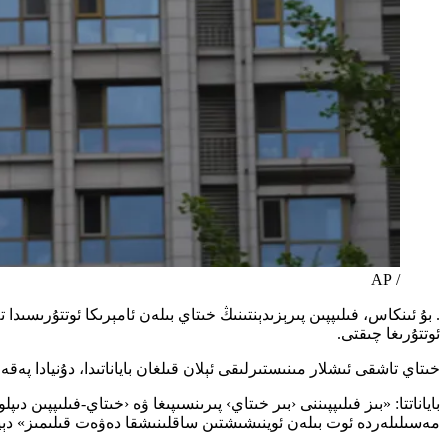
/ AP
. بۇ ئىنكاس، فىلىپپىن پىرېزىدېنتىنىڭ خىتاي بىلەن ئامېرىكا ئوتتۇرىسىدا
ئوتتۇرىغا چىقتى.
خىتاي تاشقى ئىشلار مىنىستىرلىقى ئېلان قىلغان باياناتىدا، دۇنيادا پەقە
باياناتتا: «بىز فىلىپپىننى ‹بىر خىتاي› پىرىنسىپىغا ۋە ‹خىتاي-فىلىپپىن
مەسىلىلەردە ئوت بىلەن ئوينىشىشتىن ساقلىنىشقا دەۋەت قىلىمىز» دېي