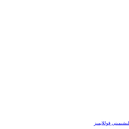
ىشىمىنى قوللايمىز