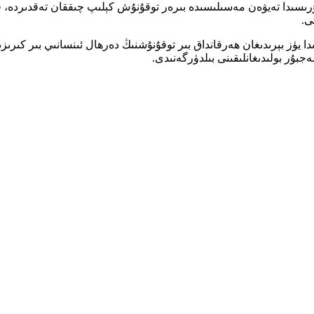
وتتۇرىسىدا تەيۋەن مەسىلىسىدە بىرەر توقۇنۇش كېلىپ چىققان تەقدىردە، فى
ى.
يۈز بېرىدىغان ھەرقانداق بىر توقۇنۇشنىڭ دەرھال ئىنسانىي بىر كىرىزىسك
بۇر بولىدىغانلىقىنى بىلدۈرگەنىدى.