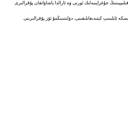
لىپپىننىڭ جۇغراپىيەلىك ئورنى ۋە ئارالدا ياشاۋاتقان پۇقرالىرى
ە ئايلىنىپ كېتىدىغانلىقىنى، دۆلىتىنىڭمۇ ئۆز پۇقرالىرىنى