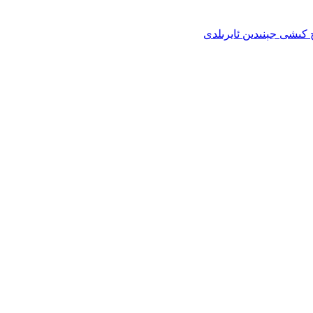
ۈچ كىشى جېنىدىن ئايرىلدى