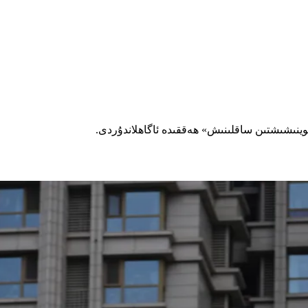
وينىشىشتىن ساقلىنىش» ھەققىدە ئاگاھلاندۇردى.