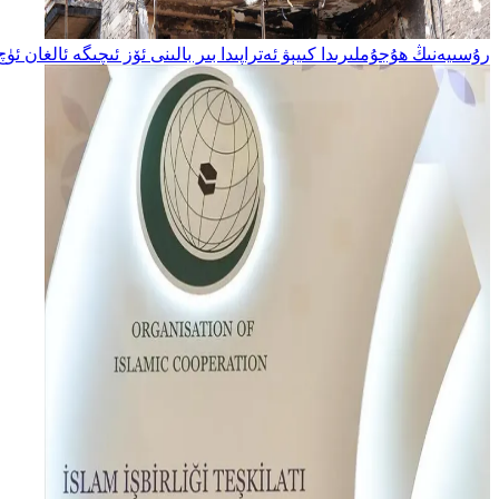
رۇسىيەنىڭ ھۇجۇملىرىدا كىيېۋ ئەتراپىدا بىر بالىنى ئۆز ئىچىگە ئالغان ئ