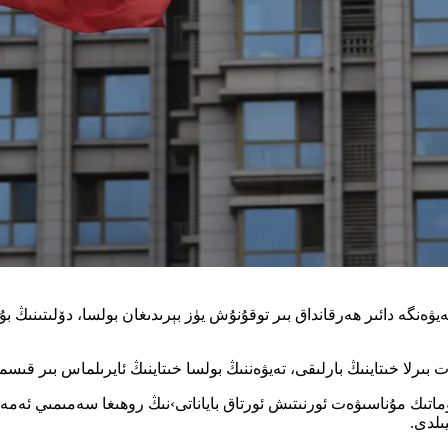
 تەيۋەنگە دائىر ھەرقانداق بىر توقۇنۇش يۈز بېرىدىغان بولسا، دۆلىتىنىڭ ب
ت بىرلا خىتاينىڭ بارلىقى، تەيۋەننىڭ بولسا خىتاينىڭ ئايرىلماس بىر قىسمى
 دىپلوماتىك مۇناسىۋەت ئورنىتىش ئورتاق باياناتى›نىڭ روھىغا سەمىمىي ئەم
ىلدى.