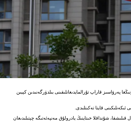
ۇنىڭغا پەرۋاسىز قاراپ تۇرالمايدىغانلىقىنى بىلدۈرگەنىدىن كېيىن
 ئىكەنلىكىنى قايتا تەكىتلىدى.
ەل قىلىشقا، شۇنداقلا خىتاينىڭ يادرولۇق مەنپەئەتىگە چېتىلىدىغان