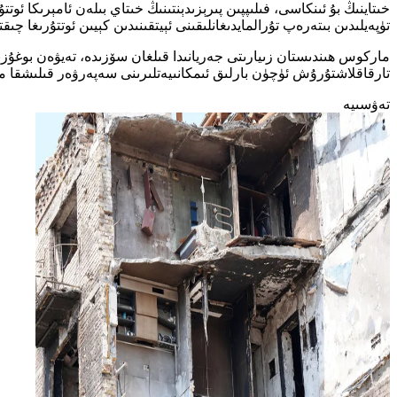
خىتاينىڭ بۇ ئىنكاسى، فىلىپپىن پىرېزىدېنتىنىڭ خىتاي بىلەن ئامېرىكا ئ
تۈپەيلىدىن بىتەرەپ تۇرالمايدىغانلىقىنى ئېيتقىنىدىن كېيىن ئوتتۇرىغا چىقت
ماركوس ھىندىستان زىيارىتى جەريانىدا قىلغان سۆزىدە، تەيۋەن بوغۇزىدا 
تارقاقلاشتۇرۇش ئۈچۈن بارلىق ئىمكانىيەتلىرىنى سەپەرۋەر قىلىشقا مەج
تەۋسىيە