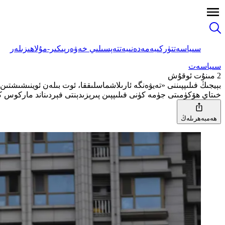
سىياسەت
تۈركىيە
مەدەنىيەت
تەپسىلىي خەۋەر
پىكىر-مۇلاھىزىلەر
سىياسەت
2 مىنۇت ئوقۇش
بېيجىڭ فىلىپپىننى «تەيۋەنگە ئارىلاشماسلىققا، ئوت بىلەن ئوينىشىشت
خىتاي ھۆكۈمىتى جۈمە كۈنى فىلىپپىن پىرېزىدېنتى فېردىناند ماركوس
ھەمبەھرىلەڭ