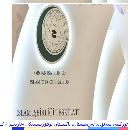
تۈركىيە، سەئۇدى ئەرەبىستان، پاكىستان ئوتتۇرىسىدىكى «تارىخىي» كېل