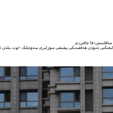
ىن ساقلىنىش»قا چاقىردى
 كىچىكنى تەيۋەن ھەققىدىكى يېقىنقى سۆزلىرى سەۋەبلىك «ئوت بىلەن ئ