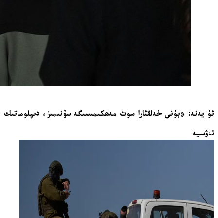
ئۇ يەنە: «بۇنى خەلقئارا سوت مەھكىمىسىگە سۇنىمىز، دىپلوماتىك بې
تەۋسىيە