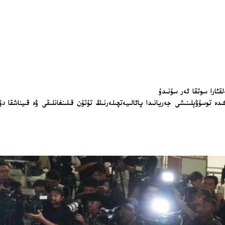
ئارا سوتقا ئەر سۇنىدۇ
دە توسۇۋېلىنىشى جەريانىدا پائالىيەتچىلەرنىڭ تۇتۇن قىلىنغانلىقى ۋە قىيناشقا