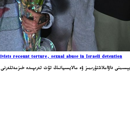
vists recount torture, sexual abuse in Israeli detention
سىمنى داۋاملاشتۇرىمىز ۋە مالايسىيانىڭ تۆت تەرىپىدە خىزمەتلەرنى