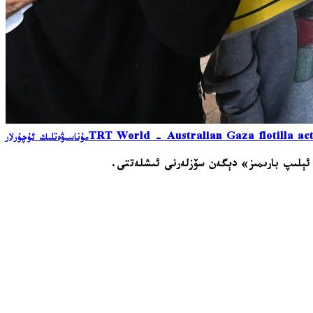
TRT World - Australian Gaza flotilla acti
مۇناسىۋەتلىك ئۇچۇرلار
 ئېلىپ بارىمىز» دېگەن سۆزلەرنى ئىشلەتتى.