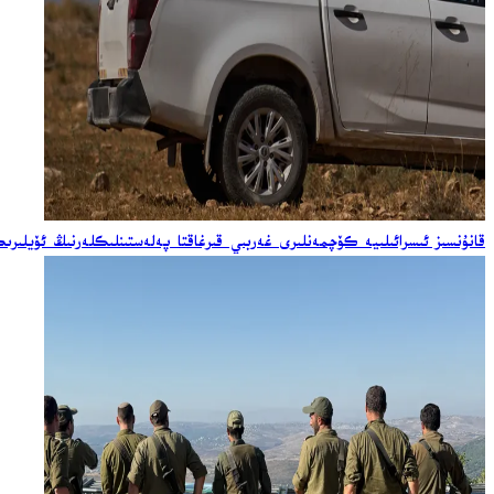
قانۇنسىز ئىسرائىلىيە كۆچمەنلىرى غەربىي قىرغاقتا پەلەستىنلىكلەرنىڭ ئۆيلى