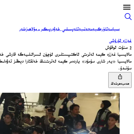
سىياسەت
تۈركىيە
مەدەنىيەت
تەپسىلىي خەۋەر
پىكىر-مۇلاھىزىلەر
غەززە ئۇرۇشى
2 مىنۇت ئوقۇش
مالايسىيا غەززە كېمە ئەترىتى ئاكتىپىستلىرى ئۈچۈن ئىسرائىلىيەگە قارشى خەلق
مالايسىيا «يەر شارى سۇمۇد» ياردەم كېمە ئەترىتىنىڭ خەلقئارا دېڭىز تەۋەلىكى
سۇنىدۇ.
ھەمبەھرىلەڭ