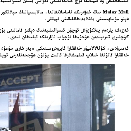
قىلىنغانلىقى ۋە قىيناشقا دۇچ كەلگەنلىكى دەۋاسى بىلەن ئىسرائىلىيەن
Malay Mail نىڭ خەۋىرىگە ئاساسلانغاندا، مالايسىيانىڭ س
دېلو مۇساپىسىنى باشلايدىغانلىقىنى ئېيتتى.
كۈچلىرى تەرىپىدىن ھۇجۇمغا ئۇچراپ نازارەتكە ئېلىنغان ئىدى.
خەلقئارا قانۇنغا خىلاپ قىلمىشلارغا ئائىت پۈتۈن ھۆججەتلەرنى توپل