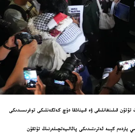
ىڭ تۇتۇن قىلىنغانلىقى ۋە قىيناشقا دۇچ كەلگەنلىكى توغرىسىدىكى
ىي ياردەم كېمە ئەترىتىدىكى پائالىيەتچىلەرنىڭ تۇتقۇن