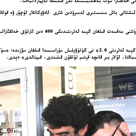
ى خەلقئارا سوت مەھكىمىسىگە ئەرز قىلىشقا تەييارلانماقتا.
ېلانگور ئىشتاتى باش مىنىستىرى ئەمىرۇدىن شارى ئادۋوكاتلار ئۇچۇر ۋە قو
غەززەگە ياردەم يەتكۈزۈش ئۈچۈن ئىسرائىلىيەنىڭ دېڭ
ئەمىرۇدىن، كۇئالالامپۇر خەلقئارا ئايرودرومىدىكى «يەر شارى سۇمۇد كېمە ئەترىتى 2.0»
ىماقتا، ئۇلار بىر قانچە قېتىم تۇتقۇن قىلىندى، قىينالدى» دېدى.