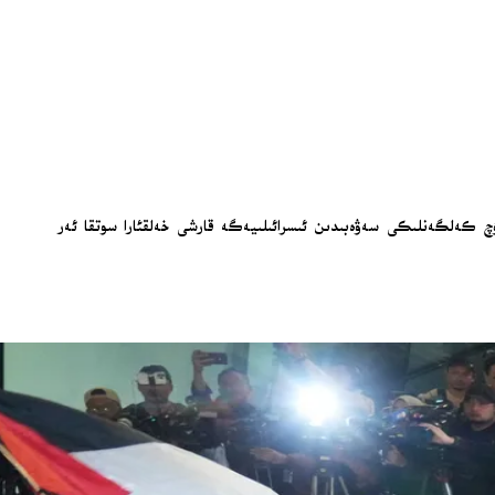
 دۇچ كەلگەنلىكى سەۋەبىدىن ئىسرائىلىيەگە قارشى خەلقئارا سوتقا ئەر