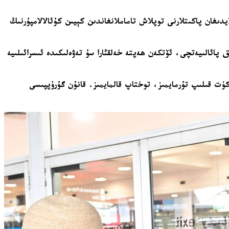
للايدىغان پاكىتلارنى توپلاش تاماملانغاندىن كېيىن كۇئالالامپۇرنىڭ
ىز قامالىنى بۇزۇشنى مەقسەت قىلغان كېمە ئەترىتىدىكى 400 دىن ئارتۇق خەلقئارالىق پائالىيەتچى، ئۆتكەن ھەپتە خەلقئارا سۇ تەۋەلىكىدە ئىسرائىلىيە
 نى كۈتۈۋېلىش مۇراسىمىدا قىلغان سۆزىدە: «سۈكۈت قىلىپ تۇرمايمىز، توختاپ قالمايمىز. قانۇن گۇرۇپپىسى