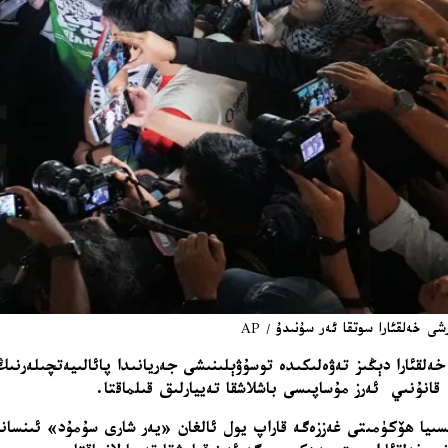
 خەلقئارا سوتقا ئەر سۇنىدۇ / AP
خەلقئارا دېڭىز تەۋەلىكىدە توسۇۋېلىنىشى جەريانىدا پائالىيەتچىلەرن
قانۇنىي ئەرز مۇساپىسى باشلاشقا تەييارلىق قىلماقتا.
ايسىيا ھۆكۈمىتى غەززەگە قاراپ يول ئالغان «يەر شارى سۇمۇد» ئىنسان