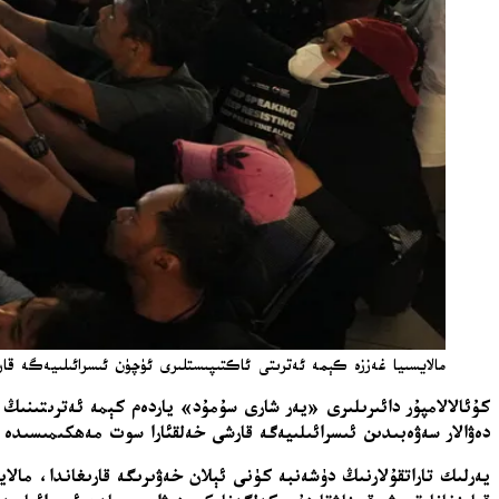
مالايسىيا غەززە كېمە ئەترىتى ئاكتىپىستلىرى ئۈچۈن ئىسرائىلىيەگە قارشى
كۇئالالامپۇر دائىرىلىرى «يەر شارى سۇمۇد» ياردەم كېمە ئەترىتىنىڭ 
دەۋالار سەۋەبىدىن ئىسرائىلىيەگە قارشى خەلقئارا سوت مەھكىمىسىدە 
يەرلىك تاراتقۇلارنىڭ دۈشەنبە كۈنى ئېلان خەۋىرىگە قارىغاندا، مال