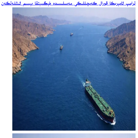
ترامپ ئامېرىكا قورال كەمچىللىكى مەسىلىسىدە خېگسېتقا بېسىم ئىشلەتكەن