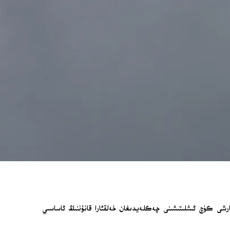
نامىسى» نىڭ 2-ماددىسىنىڭ 4-تارمىقىغا ۋە دۆلەتلەرنىڭ بىر-بىرىگە قارشى كۈچ ئىشلىتىشىنى چەكلەيدىغان خەلقئارا قانۇننىڭ ئاساسىي