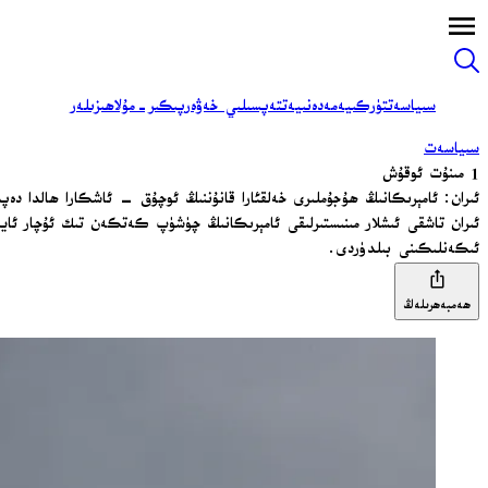
سىياسەت
تۈركىيە
مەدەنىيەت
تەپسىلىي خەۋەر
پىكىر-مۇلاھىزىلەر
سىياسەت
1 مىنۇت ئوقۇش
ئىران: ئامېرىكانىڭ ھۇجۇملىرى خەلقئارا قانۇننىڭ ئوچۇق – ئاشكارا ھالدا دەپس
ئىران تاشقى ئىشلار مىنىستىرلىقى ئامېرىكانىڭ چۈشۈپ كەتكەن تىك ئۇچار ئايرو
ئىكەنلىكىنى بىلدۈردى.
ھەمبەھرىلەڭ