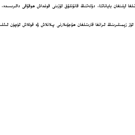
لغا ئېلىنغان باياناتتا، دۆلەتنىڭ قانۇنلۇق ئۆزىنى قوغداش ھوقۇقى دائىرىسىدە
ئۆز زېمىنلىرىنىڭ ئىرانغا قارىتىلغان ھۇجۇملارنى پىلانلاش ۋە قوللاش ئۈچۈن ئى