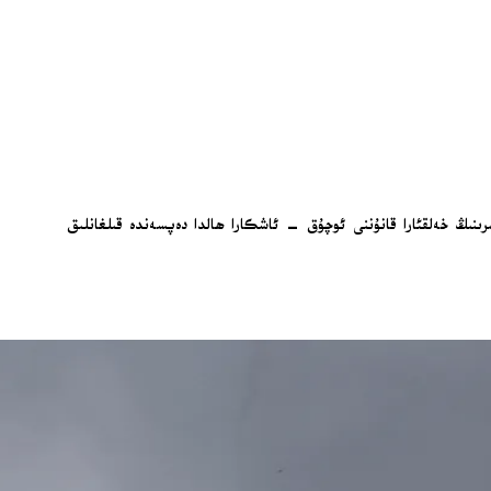
رىنىڭ خەلقئارا قانۇننى ئوچۇق – ئاشكارا ھالدا دەپسەندە قىلغانلىق