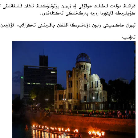
ئىراننىڭ دۆلەت ئىگىلىك ھوقۇقى ۋە زېمىن پۈتۈنلۈكىنىڭ نىشان قىلىنغانلىقى تى
كۈچلىرىگە قايتۇرما زەربە بەرگەنلىكى تەكىتلەندى.
تېھران ھاكىمىيىتى رايون دۆلەتلىرىگە قىلغان چاقىرىقىنى تەكرارلاپ، ئۇلاردىن 
تەۋسىيە