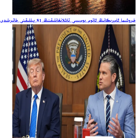
خىروشىما ئامېرىكانىڭ ئاتوم بومبىسى تاشلانغانلىقىنىڭ 81 يىللىقىنى خاتىرىلىدى