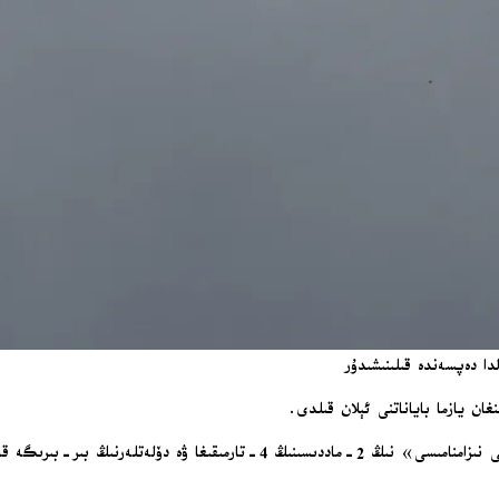
ا دەپسەندە قىلىنىشىدۇر
باياناتتا، ئامېرىكانىڭ يېقىنقى ھۇجۇملىرىنىڭ «بىرلەشكەن دۆلەتلەر تەشكىلاتى نىزام