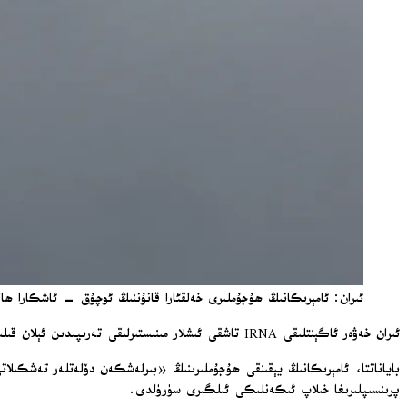
ئىران: ئامېرىكانىڭ ھۇجۇملىرى خەلقئارا قانۇننىڭ ئوچۇق – ئاشكارا ھالد
ئىران خەۋەر ئاگېنتلىقى IRNA تاشقى ئىشلار مىنىستىرلىقى تەرىپىدىن ئېلان قىلىنغان يازما باياناتنى ئېلان قىلدى.
پرىنسىپلىرىغا خىلاپ ئىكەنلىكى ئىلگىرى سۈرۈلدى.