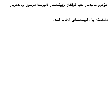
، ھۇجۇم مەنبەسى دەپ قارالغان رايوندىكى ئامېرىكا بازىلىرى ۋە ھەربىي
شلىتىلىشىگە يول قويماسلىقنى تەلەپ قىلدى.