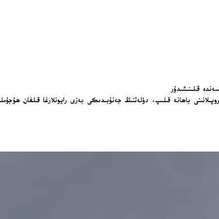
ەندە قىلىنىشىدۇر
پىلانىنى باھانە قىلىپ، دۆلەتنىڭ جەنۇبىدىكى بەزى رايونلارغا قىلغان ھۇجۇملى