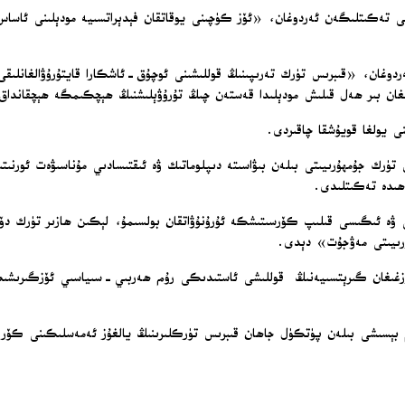
ى تەكىتلىگەن ئەردوغان، «ئۆز كۈچىنى يوقاتقان فېدېراتسىيە مودېلىنى ئاساس 
 قويىدىغان يەنە بىر 60 يىلى يوق» دېگەن ئەردوغان، «قىبرىس تۈرك تەرىپىنىڭ قوللىشىنى ئوچۇق-ئاشك
بولغان بىر ھەل قىلىش مودېلىدا قەستەن چىڭ تۇرۇۋېلىشنىڭ ھېچكىمگە ھېچقاندا
نى يولغا قويۇشقا چاقىردى.
ۈرك جۇمھۇرىيىتى بىلەن بىۋاسىتە دىپلوماتىك ۋە ئىقتىسادىي مۇناسىۋەت ئورنىتىش
اھىدە تەكىتلىدى.
انى ۋە ئىگىسى قىلىپ كۆرسىتىشكە ئۇرۇنۇۋاتقان بولسىمۇ، لېكىن ھازىر تۈرك د
ۇرىيىتى مەۋجۇت» دېدى.
ىنچىلىقنى قوزغىغان گىرېتسىيەنىڭ قوللىشى ئاستىدىكى رۇم ھەربىي-سىياسىي ئۆزگى
دەم بېسىشى بىلەن پۈتكۈل جاھان قىبرىس تۈركلىرىنىڭ يالغۇز ئەمەسلىكىنى ك