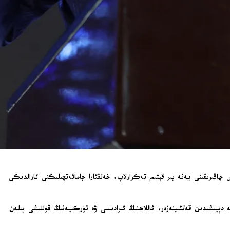
چاقىرىقىنى يەنە بىر قېتىم تەكرارلاپ، خەلقئارا جامائەتچىلىكنى ئارالدىكى
دا قىلغان سۆزىدە: «كىمنىڭ نېمە دېيىشىدىن قەتئىينەزەر، ئاللاھنىڭ ئىرادىسى ۋە تۈركىيەنىڭ قوللىشى بىلەن