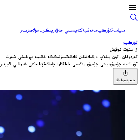
سىياسەت
تۈركىيە
مەدەنىيەت
تەپسىلىي خەۋەر
پىكىر-مۇلاھىزىلەر
تۈركىيە
3 مىنۇت ئوقۇش
ئەردوغان: ئون يىللاپ داۋاملاشقان ئادالەتسىزلىككە خاتىمە بېرىلىشى شەرت
تۈركىيە جۇمھۇرىيىتى جۇمھۇر رەئىسى خەلقئارا جامائەتچىلىكنى شىمالىي قىبرىس
ھەمبەھرىلەڭ