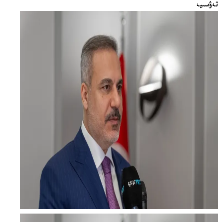
تەۋسىيە