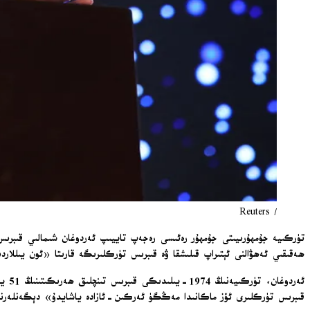
/ Reuters
تۈركىيە جۇمھۇرىيىتى جۇمھۇر رەئىسى رەجەپ تاييىپ ئەردوغان شىمالىي قىبرىس ت
ھەقىقىي ئەھۋالنى ئېتىراپ قىلىشقا ۋە قىبرىس تۈركلىرىگە قارىتا «ئون يىللارد
ئەرد
قىبرىس تۈركلىرى ئۆز ماكانىدا مەڭگۈ ئەركىن-ئازادە ياشايدۇ» دېگەنلەر