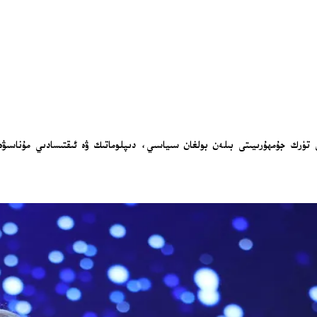
 تۈرك جۇمھۇرىيىتى بىلەن بولغان سىياسىي، دىپلوماتىك ۋە ئىقتىسادىي مۇناسىۋ