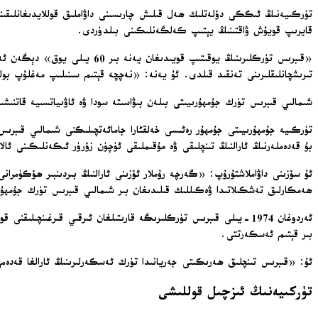
تۈركىيەنىڭ ئىككى دۆلەتلىك ھەل قىلىش چارىسىنى داۋاملىق قوللايدىغانلىقىن
قايرىپ قويۇش ۋاقتىنىڭ يېتىپ كەلگەنلىكىنى بىلدۈردى.
«قىبرىس تۈركلىرىنىڭ يوقىتىپ
تىرىشچانلىقلىرىنى تەنقىد قىلدى. ئۇ يەنە: «نەچچە قېتىم سىنىلىپ مەغلۇپ 
شىمالىي قىبرىس تۈرك جۇمھۇرىيىتى بىلەن بىۋاسىتە سودا ۋە ئاۋىياتسىيە قاتنىشى
تۈركىيە جۇمھۇرىيىتى جۇمھۇر رەئىسى خەلقئارا جامائەتچىلىكنى شىمالىي قىبرىس ت
بۇ قەدەملەرنىڭ ئارالنىڭ تىنچلىقى ۋە مۇقىملىقى ئۈچۈن زۆرۈر ئىكەنلىكىنى ئال
ئۇ سۆزىنى داۋاملاشتۇرۇپ: «گەرچە رۇملار ئۆزىنى ئارالنىڭ بىردىنبىر ھۆكۈمر
ھەمكارلىق تەشكىلاتىدا ۋەكىللىك قىلىدىغان بىر شىمالىي قىبرىس تۈرك جۇمھ
ئەردوغان 1974-يىلى قىبرىس تۈركلىرىگە قارىتىلغان ئىرقىي قىرغ
بىر قېتىم ئەسكەرتتى.
ئۇ: «قىبرىس تىنچلىق ھەرىكىتى جەريانىدا تۈرك ئەسكەرلىرىنىڭ ئارالغا قە
تۈركىيەنىڭ ئىزچىل قوللىشى