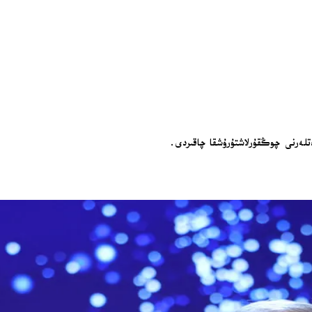
ەتلەرنى چوڭقۇرلاشتۇرۇشقا چاقىردى.