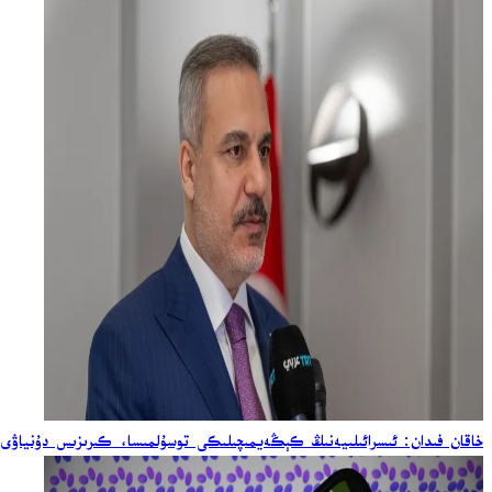
خاقان فىدان: ئىسرائىلىيەنىڭ كېڭەيمىچىلىكى توسۇلمىسا، كىرىزىس دۇنياۋى 