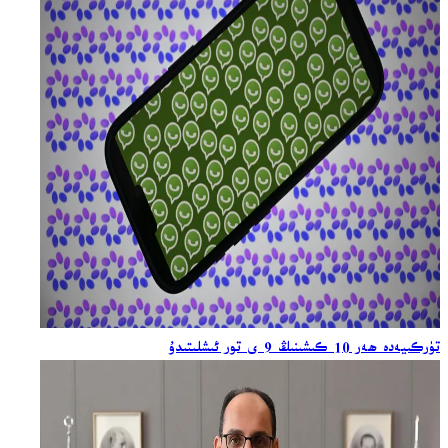
تۈركىيەدە ھەر 10 كىشىنىڭ 9 ى تور ئىشلىتىدۇ