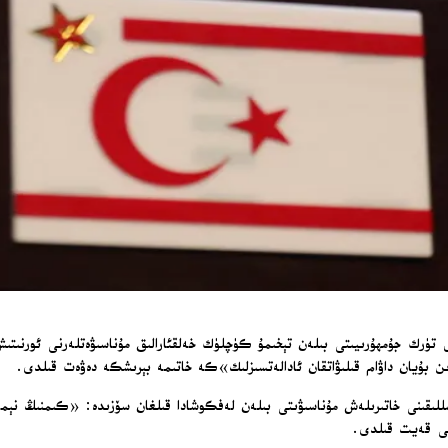
ۈرك جۇمھۇرىيىتى بىلەن تېخىمۇ كۈچلۈك خەلقئارالىق مۇناسىۋەتلەرنى ئورنىتىش 
ىن بۇيان داۋام قىلىۋاتقان ئادالەتسىزلىك»كە خاتىمە بېرىشكە دەۋەت قىلدى.
وغان، تۈركىيەنىڭ 1974-يىلىدىكى قىبرىس تىنچلىق ھەرىكىتىنىڭ 51 يىللىقىنى خاتىرىلەش مۇناسىۋىتى بىلەن لەفكوشا
نى قەيت قىلدى.