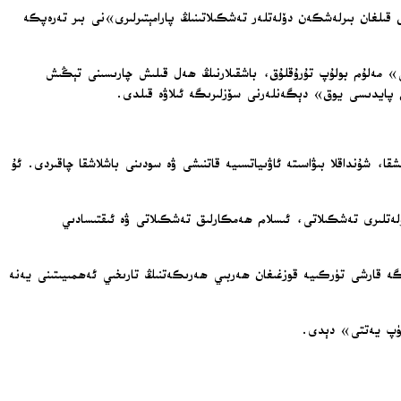
قىلغان بىرلەشكەن دۆلەتلەر تەشكىلاتىنىڭ پارامېتىرلىرى»نى بىر تەرەپكە
ارا قايتۇرۇۋالغانلىقى» مەلۇم بولۇپ تۇرۇقلۇق، باشقىلارنىڭ ھەل قىلىش چارىسىنى تېڭىش
ق پايدىسى يوق» دېگەنلەرنى سۆزلىرىگە ئىلاۋە قىلدى.
قا، شۇنداقلا بىۋاسىتە ئاۋىياتسىيە قاتنىشى ۋە سودىنى باشلاشقا چاقىردى. ئۇ
ۆلەتلىرى تەشكىلاتى، ئىسلام ھەمكارلىق تەشكىلاتى ۋە ئىقتىسادىي
رىشىگە قارشى تۈركىيە قوزغىغان ھەربىي ھەرىكەتنىڭ تارىخىي ئەھمىيىتىنى يەنە
ۆرۈپ يەتتى» دېدى.