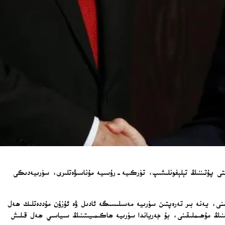
نتى پۇتىننىڭ تېلېفونلىشىپ، تۈركىيە-رۇسىيە مۇناسىۋەتلىرى، سۈرىيەدىكى
قىنى، يەنە بىر تەرەپتىن سۈرىيە مەسىلىسىگە ئادىل ۋە ئۇزۇن مۇددەتلىك ھەل
نىڭ مۇھىملىقىنى، بۇ جەرياندا سۈرىيە ھاكىمىيىتىنىڭ سىياسىي ھەل قىلىش