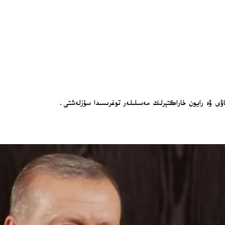
ى ۋە رايون خاراكتېرلىك مەسىلىلەر توغرىسىدا سۆزلەشتى.