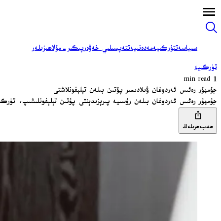
سىياسەت
تۈركىيە
مەدەنىيەت
تەپسىلىي خەۋەر
پىكىر-مۇلاھىزىلەر
تۈركىيە
1 min read
جۇمھۇر رەئىس ئەردوغان ۋىلادىمىر پۇتىن بىلەن تېلېفونلاشتى
جۇمھۇر رەئىس ئەردوغان بىلەن رۇسىيە پىرېزىدېنتى پۇتىن تېلېفونلىشىپ، تۈر
ھەمبەھرىلەڭ