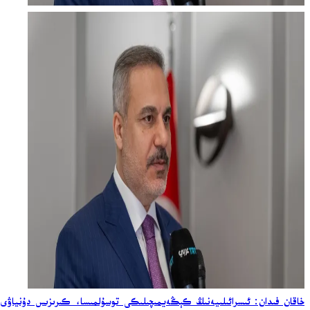
خاقان فىدان: ئىسرائىلىيەنىڭ كېڭەيمىچىلىكى توسۇلمىسا، كىرىزىس دۇنياۋى 