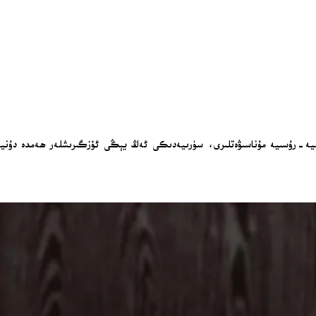
كىيە-رۇسىيە مۇناسىۋەتلىرى، سۈرىيەدىكى ئەڭ يېڭى ئۆزگىرىشلەر ھەمدە دۇنياۋ