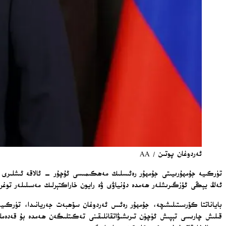
ئەردوغان پوتىن / AA
تۈركىيە جۇمھۇرىيىتى جۇمھۇر رەئىسلىك مەھكىمىسى ئۇچۇر – ئالاقە ئىشلىرى ئى
ئەڭ يېڭى ئۆزگىرىشلەر ھەمدە دۇنياۋى ۋە رايون خاراكتېرلىك مەسىلىلەر توغ
باياناتتا كۆرسىتىلىشىچە، جۇمھۇر رەئىس ئەردوغان سۆھبەت جەريانىدا، تۈركىيە
قىلىش چارىسى تېپىش ئۈچۈن تىرىشىۋاتقانلىقىنى تەكىتلىگەن ھەمدە بۇ قەدەمل