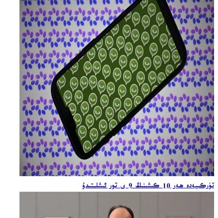
تۈركىيەدە ھەر 10 كىشىنىڭ 9 ى تور ئىشلىتىدۇ