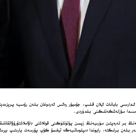
دارىسى بايانات ئېلان قىلىپ، جۇمھۇر رەئىس ئەردوغان بىلەن رۇسىيە پىرېزىدې
رىسىدا سۆزلەشكەنلىكىنى بىلدۈردى.
نىڭ بىر تەرەپتىن سۈرىيەنىڭ زېمىن پۈتۈنلۈكىنى قوللاشنى داۋاملاشتۇرۇۋاتقانلى
ەر بىلەن بىرلىكتە، رايوندا دىپلوماتىيەگە تېخىمۇ كۆپ پۇرسەت يارىتىپ بېرىش