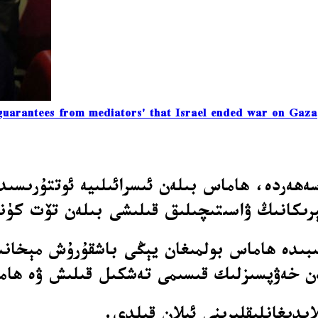
uarantees from mediators' that Israel ended war on Gaza
ەردە، ھاماس بىلەن ئىسرائىلىيە ئوتتۇرىسىدا
مېرىكانىڭ ۋاسىتىچىلىق قىلىشى بىلەن تۆت كۈن
ىبىدە ھاماس بولمىغان يېڭى باشقۇرۇش مېخانى
ەن خەۋپسىزلىك قىسىمى تەشكىل قىلىش ۋە ھاما
ايدىغانلىقلىرىنى ئېلان قىلدى.