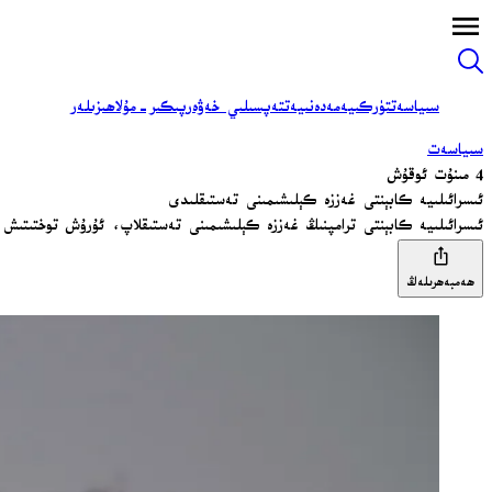
سىياسەت
تۈركىيە
مەدەنىيەت
تەپسىلىي خەۋەر
پىكىر-مۇلاھىزىلەر
سىياسەت
4 مىنۇت ئوقۇش
ئىسرائىلىيە كابېنتى غەززە كېلىشىمىنى تەستىقلىدى
ئىسرائىلىيە كابېنتى ترامپنىڭ غەززە كېلىشىمىنى تەستىقلاپ، ئۇرۇش توختىتى
ھەمبەھرىلەڭ