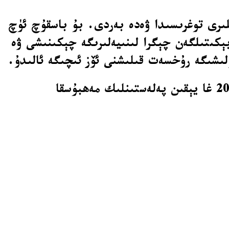
لىرى توغرىسىدا ۋەدە بەردى. بۇ باسقۇچ ئۈچ
كىتىلگەن چېگرا لىنىيەلىرىگە چېكىنىشى ۋە
لىشىگە رۇخسەت قىلىشنى ئۆز ئىچىگە ئالىدۇ.
ھاماس بىرىنچى قېتىملىق تۇتقۇن-مەھبۇس ئالماشتۇرۇشتا 20 ئىسرائىلىيەلىك تۇتقۇننىڭ 2000 غا يېقىن پەلەستىنلىك مەھبۇسقا