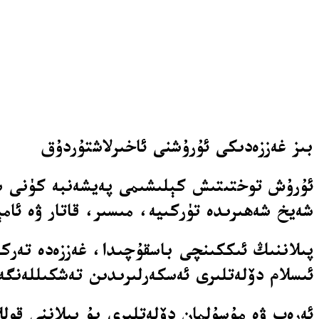
بىز غەززەدىكى ئۇرۇشنى ئاخىرلاشتۇردۇق
ئۇرۇش توختىتىش كېلىشىمى پەيشەنبە كۈنى سەھ
شەيخ شەھىرىدە تۈركىيە، مىسىر، قاتار ۋە ئا
پىلاننىڭ ئىككىنچى باسقۇچىدا، غەززەدە تەرك
ئىسلام دۆلەتلىرى ئەسكەرلىرىدىن تەشكىللەنگ
ئەرەب ۋە مۇسۇلمان دۆلەتلىرى بۇ پىلاننى قولل