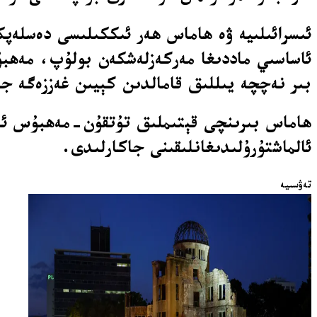
ئىسرائىلىيە ۋە ھاماس ھەر ئىككىلىسى دەسلەپك
ئاساسىي ماددىغا مەركەزلەشكەن بولۇپ، مەھبۇس
بىر نەچچە يىللىق قامالدىن كېيىن غەززەگە جى
ئالماشتۇرۇلىدىغانلىقىنى جاكارلىدى.
تەۋسىيە