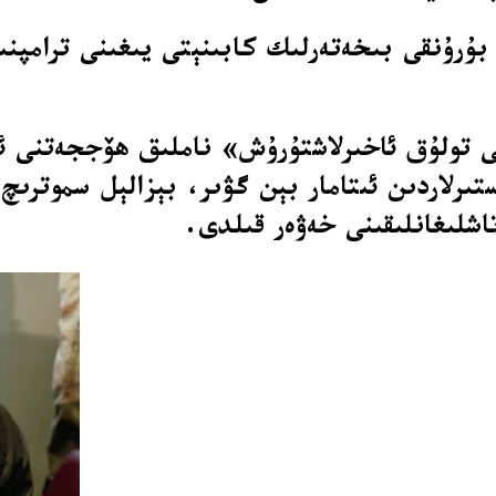
ىنى تولۇق ئاخىرلاشتۇرۇش» ناملىق ھۆججەتنى 
تىرلاردىن ئىتامار بېن گۋىر، بېزالېل سموترىچ
اشلىغانلىقىنى خەۋەر قىلدى.