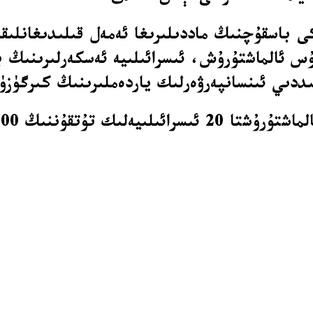
ى باسقۇچنىڭ ماددىلىرىغا ئەمەل قىلىدىغانلىق
 ئالماشتۇرۇش، ئىسرائىلىيە ئەسكەرلىرىنىڭ بې
ددىي ئىنسانپەرۋەرلىك ياردەملىرىنىڭ كىرگۈزۈ