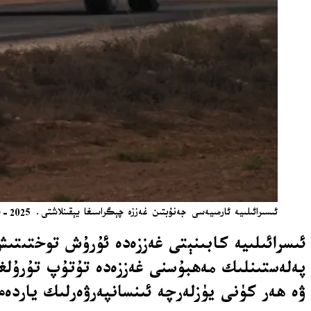
ئىسىرائىلىيە ئارمىيەسى جەنۇبتىن غەززە چېگراسىغا يېقىنلاشتى. 2025-يىل 9-ئۆكتەبىر. سۈرەت: ئا پ. / AP
ئىسرائىلىيە كابىنېتى غەززەدە ئۇرۇش توختىتى
پەلەستىنلىك مەھبۇسنى غەززەدە تۇتۇپ تۇرۇلغا
ۋە ھەر كۈنى يۈزلەرچە ئىنسانپەرۋەرلىك ياردە