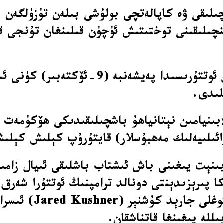
چىلىقى ۋە كاپالەتچى بولۇشى بىلەن تۈزۈلگەن ب
نچىلىقىنى توختىتىش ئۈچۈن قىلىنغان تۇنجى قې
ئىسىرائىلىيە كابېنتى ئىسرائىلىيە بىلەن ھا
«بىنيامىن نېتانياھۇ باشچىلىقىدىكى ھۆكۈمەت 
سرائىلىيەلىك مەھبۇسلار) قايتۇرۇپ كېلىش كېل
ابىنېت يىغىنى باش ئىشتاب باشلىقى ئىيال زام
ا پىرېزىدېنتى دونالد ترامپنىڭ ئوتتۇرا شەرق 
ۋىتكوف (e Witkoff
للە يىغىنغا قاتناشقان.