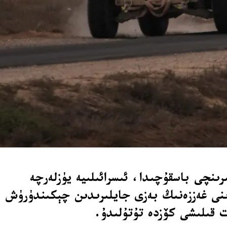
ىنچى باسقۇچىدا، ئىسرائىلىيە يۈزلەرچە
رىنى غەززەنىڭ بەزى جايلىرىدىن چېكىندۈرۈش
ت قىلىشى كۆزدە تۇتۇلىدۇ.