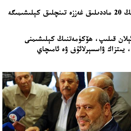
يىغىن بىر قانچە سائەت كېچىكىپ باشلاندى. بۇرۇنقى بىخەتەرلىك كابىنېتى يىغىنى ترامپنىڭ 20 ماددىلىق غەززە تىنچلىق كېلىشىمىگە
ئېلان قىلىپ، ھۆكۈمەتنىڭ كېلىشىمنى
، يىتزاك ۋاسسېرلائۇف ۋە ئامىچاي