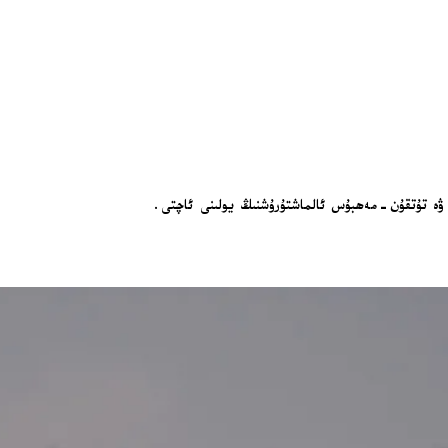
ش ۋە تۇتقۇن-مەھبۇس ئالماشتۇرۇشنىڭ يولىنى ئاچتى.