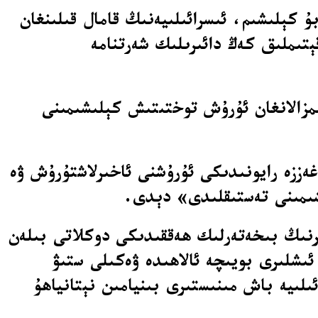
ۇ كېلىشىم، ئىسرائىلىيەنىڭ قامال قىلىنغان
تىملىق كەڭ دائىرىلىك شەرتنامە
ماس ئوتتۇرىسىدا پەيشەنبە (9-ئۆكتەبىر) كۈنى ئىمزالانغان ئۇرۇش توختىتىش كېلىشىمىنى
غەززە رايونىدىكى ئۇرۇشنى ئاخىرلاشتۇرۇش ۋە
ىشىمىنى تەستىقلىدى» دېدى.
ىرنىڭ بىخەتەرلىك ھەققىدىكى دوكلاتى بىلەن
ئىشلىرى بويىچە ئالاھىدە ۋەكىلى ستىۋ
Stev) ۋە ترامپنىڭ كۈيئوغلى جارېد كۇشنېر (Jared Kushner) ئىسرائىلىيە باش مىنىستىرى بىنيامىن نېتانياھۇ