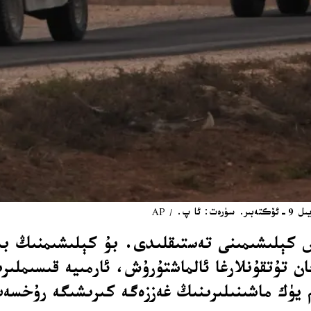
ش كېلىشىمىنى تەستىقلىدى. بۇ كېلىشىمنىڭ بىر
ن تۇتقۇنلارغا ئالماشتۇرۇش، ئارمىيە قىسىملى
م يۈك ماشىنىلىرىنىڭ غەززەگە كىرىشىگە رۇخسە