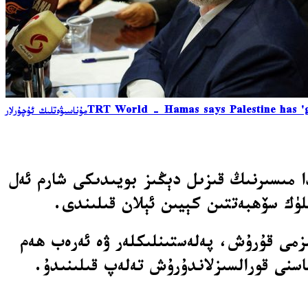
TRT World - Hamas says Palestine has 'g
مۇناسىۋەتلىك ئۇچۇرلار
 مىسىرنىڭ قىزىل دېڭىز بويىدىكى شارم ئەل
لۈك سۆھبەتتىن كېيىن ئېلان قىلىندى.
زمى قۇرۇش، پەلەستىنلىكلەر ۋە ئەرەب ھەم
سنى قورالسىزلاندۇرۇش تەلەپ قىلىنىدۇ.