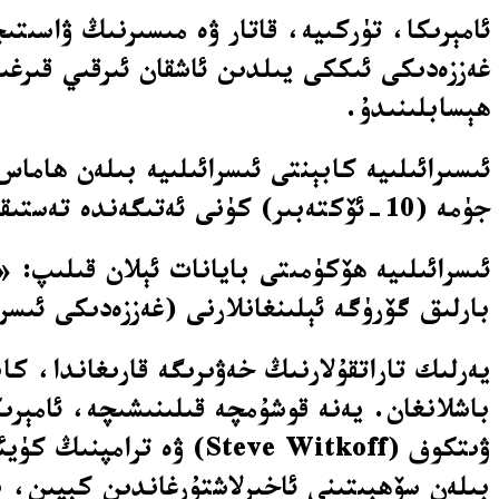
ئامېرىكا، تۈركىيە، قاتار ۋە مىسىرنىڭ ۋاسىتى
غەززەدىكى ئىككى يىلدىن ئاشقان ئىرقىي قىرغى
ھېسابلىنىدۇ.
جۈمە (10-ئۆكتەبىر) كۈنى ئەتىگەندە تەستىقلىدى.
ئىسرائىلىيە ھۆكۈمىتى بايانات ئېلان قىلىپ: 
بارلىق گۆرۈگە ئېلىنغانلارنى (غەززەدىكى ئى
يەرلىك تاراتقۇلارنىڭ خەۋىرىگە قارىغاندا، ك
باشلانغان. يەنە قوشۇمچە قىلىنىشىچە، ئامېرىك
بىلەن سۆھبىتىنى ئاخىرلاشتۇرغاندىن كېيىن، بى