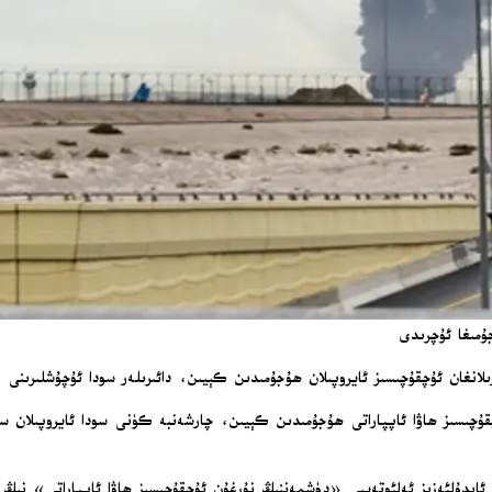
ۇمىغا ئۇچرىدى
رىلانغان ئۇچقۇچىسىز ئايروپىلان ھۇجۇمىدىن كېيىن، دائىرىلەر سودا ئۇچۇشلىرىنى ۋ
قۇچىسىز ھاۋا ئاپپاراتى ھۇجۇمىدىن كېيىن، چارشەنبە كۈنى سودا ئايروپىلان سەپ
 ئابدۇلئەزىز ئەلئوتەيبى «دۈشمەننىڭ نۇرغۇن ئۇچقۇچىسىز ھاۋا ئاپپاراتى» نىڭ 