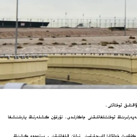
اقىتلىق توختاتتى.
ەرلىرىنىڭ توختىتىلغانلىقىنى جاكارلىدى. نۇرغۇن كىشىلەرنىڭ يارىلىنىشىغا
كۇۋەيت خەلقئارا ئايرودۇرۇمىنى نىشان قىلغانلىقىنى، بىرنەچچە كىشىنىڭ