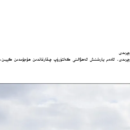
ۇچرىدى
ئۇچرىدى. ئادەم يارىلىنىش ئەھۋالىنى كەلتۈرۈپ چىقارغاندىن ھۇجۇمدىن كېيىن، 