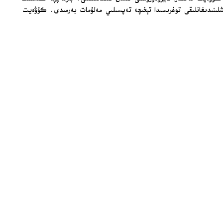
 باشلىنىدىغانلىقى توغرىسىدا تېخىچە تەپسىلىي مەلۇمات بەرمىدى. كۇۋەيت