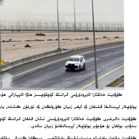
كۇۋەيت خەلقئارا ئايرودۇرۇمى ئىراننىڭ ئۇچقۇچىسىز ھاۋا ئاپپاراتى ھۇج
يولۇچىلار تېرمىنالىغا قىلىنغان ۋە ئېغىر زىيان كۆرۈلگەن ۋە نۇرغۇن كىشىلەر يا
كۇۋەيت دائىرىلىرى كۇۋەيت خەلقئارا ئايرودۇرۇمىنى نىشان قىلغان ئىراننىڭ ئۇچ
سەۋەب بولغان بۇ ھۇجۇم يولۇچىلار تېرمىنالىغامۇ زىيان سالدى.
كۇۋەيت دۆلەت مۇداپىئە مىنىستىرلىقىنىڭ باياناتچىسى بىرىگادا گېنېرالى سۇئۇد