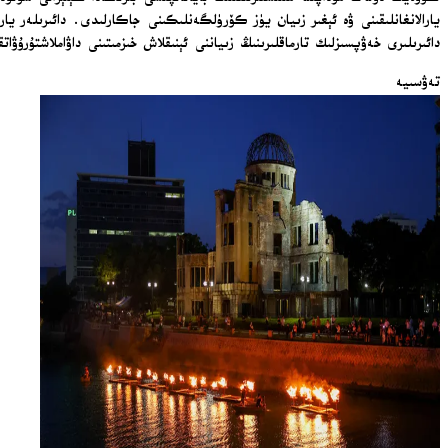
يارالانغانلىقىنى ۋە ئېغىر زىيان يۈز كۆرۈلگەنلىكىنى جاكارلىدى. دائىرىلەر يا
دائىرىلىرى خەۋپسىزلىك تارماقلىرىنىڭ زىياننى ئېنىقلاش خىزمىتىنى داۋاملاشتۇرۇۋات
تەۋسىيە