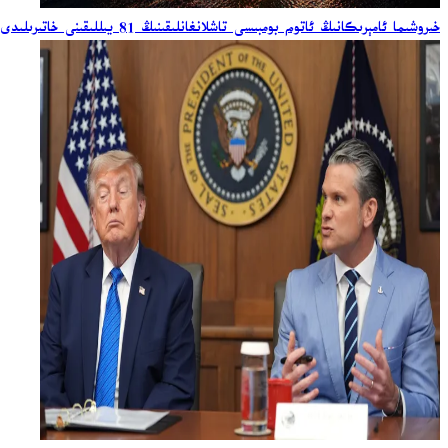
خىروشىما ئامېرىكانىڭ ئاتوم بومبىسى تاشلانغانلىقىنىڭ 81 يىللىقىنى خاتىرىلىدى