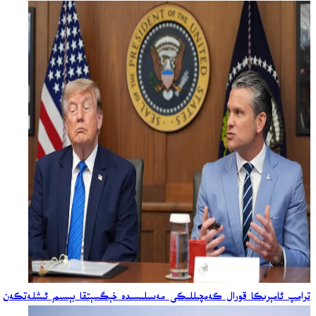
ترامپ ئامېرىكا قورال كەمچىللىكى مەسىلىسىدە خېگسېتقا بېسىم ئىشلەتكەن