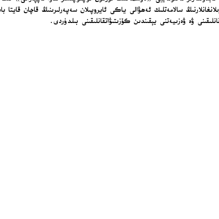
رىلانغانلارنىڭ سالامەتلىك ئەھۋالى ياكى ئايروپىلان سەپەرلىرىنىڭ قاچان قايتا
قانلىقىنى ۋە ۋەزىيەتنى يېقىندىن كۆزىتىۋاتقانلىقىنى بىلدۈردى.