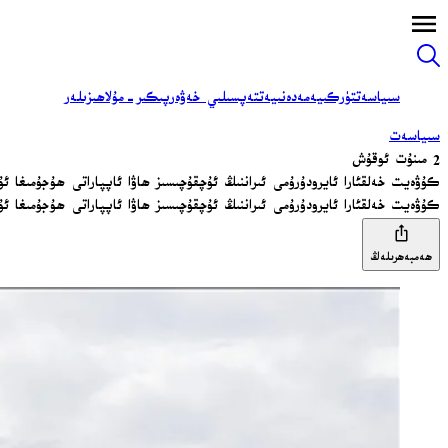
سىياسەت
تۈركىيە
مەدەنىيەت
تەپسىلىي خەۋەر
پىكىر-مۇلاھىزىلەر
سىياسەت
2 مىنۇت ئوقۇش
كۇۋەيت خەلقئارا ئايرودۇرۇمى ئىراننىڭ ئۇچقۇچىسىز ھاۋا ئاپپاراتى ھۇجۇمىغا ئ
كۇۋەيت خەلقئارا ئايرودۇرۇمى ئىراننىڭ ئۇچقۇچىسىز ھاۋا ئاپپاراتى ھۇجۇمىغا 
ھەمبەھرىلەڭ