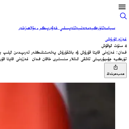
سىياسەت
تۈركىيە
مەدەنىيەت
تەپسىلىي خەۋەر
پىكىر-مۇلاھىزىلەر
غەززە ئۇرۇشى
4 مىنۇت ئوقۇش
فىدان: غەززەنى قايتا قۇرۇش ۋە باشقۇرۇش پەلەستىنلىكلەر تەرىپىدىن ئېلىپ 
تۈركىيە جۇمھۇرىيىتى تاشقى ئىشلار مىنىستىرى خاقان فىدان غەززەنى قايتا قۇ
ھەمبەھرىلەڭ