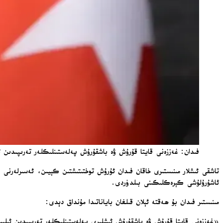
فىدان: غەززەنى قايتا قۇرۇش ۋە باشقۇرۇش پەلەستىنلىكلەر تەرىپىدىن ئېلىپ بېرىل
تاشقى ئىشلار مىنىستىرى خاقان فىدان ئۇرۇش توختىتىشتىن كېيىن، ئەسىرلەرنى 
ئاشۇرۇلۇشى كېرەكلىكىنى بىلدۈردى.
مىنىستىر فىدان بۇ ھەقتە ئېلان قىلغان باياناتىدا مۇنداق دېدى:
«غەززەنى قايتا قۇرۇش ۋە باشقۇرۇش ئىشلىرى پەلەستىنلىكلەر تەرىپىدىن ئېلىپ 