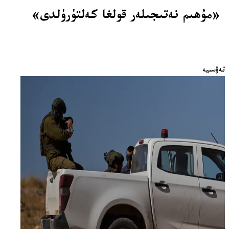
«مۇھىم نەتىجىلەر قولغا كەلتۈرۈلدى»
تەۋسىيە