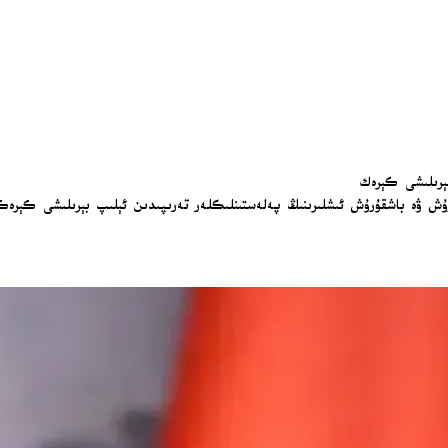
بېرىلىشى كېرەك
رۇش ۋە باشقۇرۇش ئىشلىرىنىڭ پەلەستىنلىكلەر تەرىپىدىن ئېلىپ بېرىلىشى كېرە