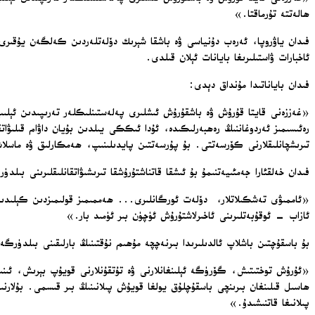
ھالەتتە تۇرماقتا.»
فىدان ياۋروپا، ئەرەب دۇنياسى ۋە باشقا شېرىك دۆلەتلەردىن كەلگەن يۇقىرى
ئاخبارات ۋاستىلىرىغا بايانات ئېلان قىلدى.
فىدان باياناتىدا مۇنداق دېدى:
«غەززەنى قايتا قۇرۇش ۋە باشقۇرۇش ئىشلىرى پەلەستىنلىكلەر تەرىپىدىن ئې
رەئىسىمىز ئەردوغاننىڭ رەھبەرلىكىدە، ئۇدا ئىككى يىلدىن بۇيان داۋام قىلىۋا
تىرىشچانلىقلارنى كۆرسەتتى. بۇ پۇرسەتتىن پايدىلىنىپ، ھەمكارلىق ۋە ماسلا
فىدان خەلقئارا جەمئىيەتنىمۇ بۇ ئىشقا قاتناشتۇرۇشقا تىرىشىۋاتقانلىقلىرىنى بىلد
«ئاممىۋى تەشكىلاتلار، دۆلەت ئورگانلىرى... ھەممىمىز قولىمىزدىن كېلىدىغان
ئازاب – ئوقۇبەتلىرىنى ئاخىرلاشتۇرۇش ئۈچۈن بىر ئۈمىد بار.»
بۇ باسقۇچتىن باشلاپ ئالدىلىرىدا بىرنەچچە مۇھىم نۇقتىنىڭ بارلىقىنى بىلدۈ
«ئۇرۇش توختىتىش، گۆرۈگە ئېلىنغانلارنى ۋە تۇتقۇنلارنى قويۇپ بېرىش، ئىنسا
ھاسىل قىلىنغان بىرىنچى باسقۇچلۇق يولغا قويۇش پىلانىنىڭ بىر قىسمى. بۇلارن
پىلانىغا قاتنىشىدۇ.»