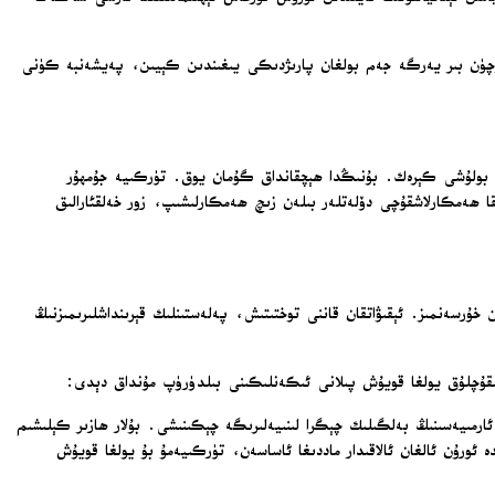
ئۈچۈن بىر يەرگە جەم بولغان پارىژدىكى يىغىندىن كېيىن، پەيشەنبە كۈنى
ن بولۇشى كېرەك. بۇنىڭدا ھېچقانداق گۇمان يوق. تۈركىيە جۇمھۇر
قا ھەمكارلاشقۇچى دۆلەتلەر بىلەن زىچ ھەمكارلىشىپ، زور خەلقئارالىق
ۇرسەنمىز. ئېقىۋاتقان قاننى توختىتىش، پەلەستىنلىك قېرىنداشلىرىمىزنىڭ
باسقۇچلۇق يولغا قويۇش پىلانى ئىكەنلىكىنى بىلدۈرۈپ مۇنداق دېدى:
ارمىيەسىنىڭ بەلگىلىك چېگرا لىنىيەلىرىگە چېكىنىشى. بۇلار ھازىر كېلىشىم
ئورۇن ئالغان ئالاقىدار ماددىغا ئاساسەن، تۈركىيەمۇ بۇ يولغا قويۇش