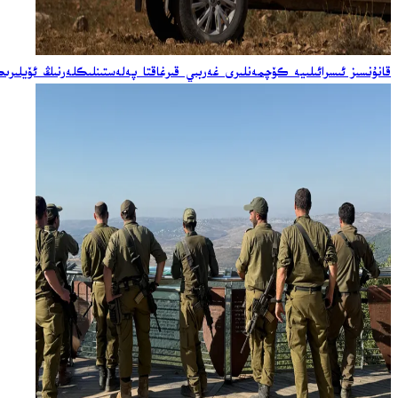
قانۇنسىز ئىسرائىلىيە كۆچمەنلىرى غەربىي قىرغاقتا پەلەستىنلىكلەرنىڭ ئۆيلى