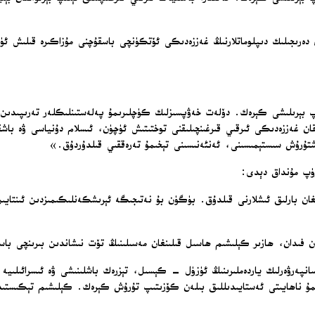
 دەرىجىلىك دىپلوماتلارنىڭ غەززەدىكى ئۆتكۈنچى باسقۇچنى مۇزاكىرە قىلىش 
لىپ بېرىلىشى كېرەك. دۆلەت خەۋپسىزلىك كۈچلىرىمۇ پەلەستىنلىكلەر تەرىپىدى
تقان غەززەدىكى ئىرقىي قىرغىنچىلىقنى توختىتىش ئۈچۈن، ئىسلام دۇنياسى ۋە باش
شتۇرۇش سىستېمىسىنى، ئەنئەنىسىنى تېخىمۇ تەرەققىي قىلدۇردۇق.»
ۈرۈپ مۇنداق دېدى:
 بارلىق ئىشلارنى قىلدۇق. بۈگۈن بۇ نەتىجىگە ئېرىشكەنلىكىمىزدىن ئىنتايىن خ
رگەن فىدان، ھازىر كېلىشىم ھاسىل قىلىنغان مەسىلىنىڭ تۆت نىشاندىن بىرىنچى 
نپەرۋەرلىك ياردەملىرىنىڭ ئۈزۈل – كېسىل، تېزرەك باشلىنىشى ۋە ئىسرائىلىيە ئ
ىمۇ ناھايىتى ئەستايىدىللىق بىلەن كۆزىتىپ تۇرۇش كېرەك. كېلىشىم تېكىستىدە 