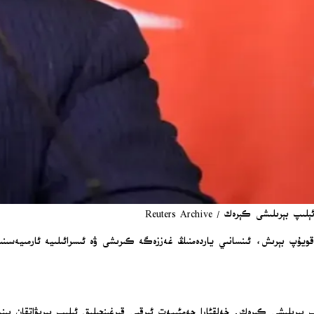
ىشى كېرەك / Reuters Archive
قويۇپ بېرىش، ئىنسانىي ياردەمنىڭ غەززەگە كىرىشى ۋە ئىسرائىلىيە ئارمىيەسىن
بېرىلىشى كېرەك. خەلقئارا جەمئىيەت ئىرقىي قىرغىنچىلىق ئېلىپ بېرىۋاتقان بېن