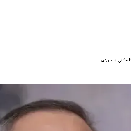
كلىكىنى بىلدۈردى.