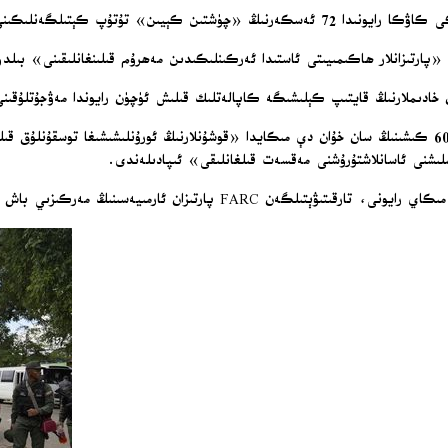
ن خادىملارنىڭ قايتىپ كېلىشىگە كاپالەتلىك قىلىش ئۈچۈن رايوندا مەۋجۇتلۇقىنى
باياناتتا، ئەسكەرلەرنىڭ ھەربىي ھەرىكەتكە قاتناشقانلىقىنى ۋە تەخمىنەن 600 كىشىنىڭ سان خۇان دې مىكايدا «قوشۇن
قىلىشنى ئاسانلاشتۇرۇشنى مەقسەت قىلغانلىقى» ئىپادىلەندى.
دەپ قارىلىدۇ ۋە بىر ئىسيانچى گۇرۇھ تەرىپىدىن كونترول قىلىنىدۇ.