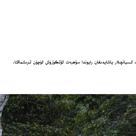
ىسيانچىلار ياشايدىغان رايوندا سۆھبەت ئۆتكۈزۈش ئۈچۈن تىرىشماقتا،