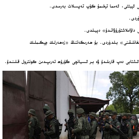
 داۋاملاشتۇرۇۋاتىدۇ» دېيىلدى.
لارنىڭ ئورۇنلىشىشىغا توسقۇنلۇق قىلغانلىقىنى» بىلدۈردى. بۇ ھەرىكەتنىڭ «زەھەرلىك چېكىملىك