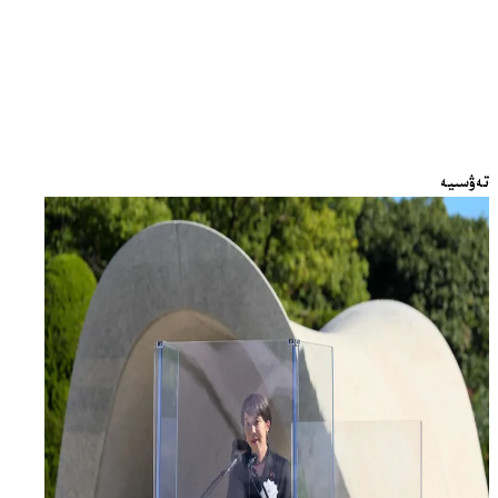
تەۋسىيە