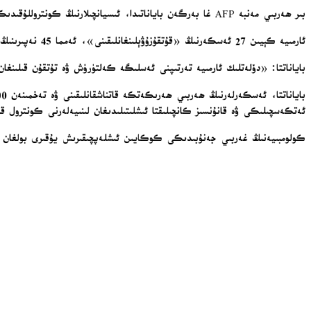
بىر ھەربىي مەنبە AFP غا بەرگەن باياناتىدا، ئىسيانچىلارنىڭ كونتروللۇقىدىكى كاۋكا رايونىدا 72 ئەسكەرنىڭ «چۈشتىن كېيىن» تۇتۇپ كېتىلگەنلىكىنى ئېيتتى، ئەمما تېخىمۇ كۆپ تەپسىلات بەرمىدى.
ئارمىيە كېيىن 27 ئەسكەرنىڭ «قۇتقۇزۇۋېلىنغانلىقىنى»، ئەمما 45 نەپىرىنىڭ «پارتىزانلار ھاكىمىيىتى ئاستىدا ئەركىنلىكىدىن مەھرۇم قىلىنغانلىقىنى» بىلدۈردى.
باياناتتا: «دۆلەتلىك ئارمىيە تەرتىپنى ئەسلىگە كەلتۈرۈش ۋە تۇتقۇن قىلىنغا
ئەتكەسچىلىكى ۋە قانۇنسىز كانچىلىقتا ئىشلىتىلىدىغان لىنىيەلەرنى كونترول 
كولومبىيەنىڭ غەربىي جەنۇبىدىكى كوكايىن ئىشلەپچىقىرىش يۇقىرى بولغان مىكاي رايونى، تارقىتىۋېتىلگەن FARC پارتىزان ئارمىيەسىنىڭ مەركىزىي باش ئىشتابى 