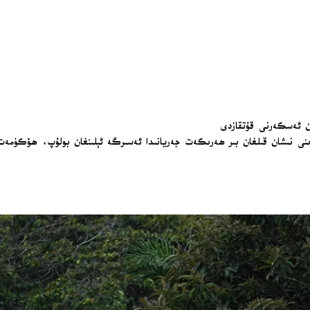
ان ئەسكەرنى قۇتقازدى
نى نىشان قىلغان بىر ھەرىكەت جەريانىدا ئەسىرگە ئېلىنغان بولۇپ، ھۆكۈمەت ئ