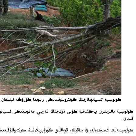
كولومبىيە ئىسيانچىلارنىڭ كونتروللۇقىدىكى رايوندا گۆرۈگە ئېلىنغان ئو
قىلدى.
كولومبىيەلىك ئەسكەرلەر ۋە ساقچىلار قوراللىق گۇرۇپپىلارنىڭ كونتروللۇقىدىكى