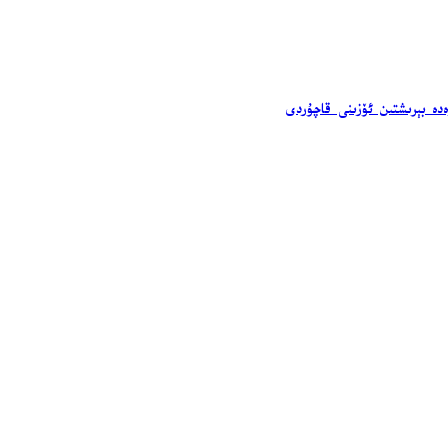
ەدە بېرىشتىن ئۆزىنى قاچۇردى