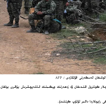
نلىغان ئەسكەرنى قۇتقازدى / AFP
 رايونلاردا دائىم تۇتۇپ كېتىلىدۇ.