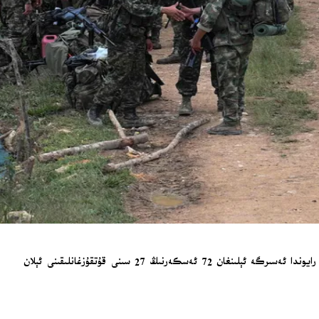
كولومبىيە دائىرىلىرى يەكشەنبە كۈنى دۆلەتنىڭ غەربىي جەنۇبىدىكى ئىسيانچىلار كونترول قىلىدىغان ۋە زەھەرلىك چېكىملىك ئىشلەپچىقىرىش يۇقىرى بولغان رايوندا ئەسىرگە ئېلىنغان 72 ئەسكەرنىڭ 27 سىنى قۇتقۇزغانلىقىنى ئېلان