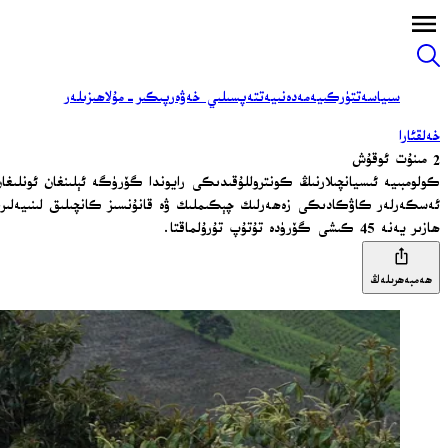
سىياسەت
تۈركىيە
مەدەنىيەت
تەپسىلىي خەۋەر
پىكىر-مۇلاھىزىلەر
خەلقئارا
2 مىنۇت ئوقۇش
كولومبىيە ئىسيانچىلارنىڭ كونتروللۇقىدىكى رايوندا گۆرۈگە ئېلىنغان ئونلىغ
ئەسكەرلەر كاۋكادىكى زەھەرلىك چېكىملىك ۋە قانۇنسىز كانچىلىق لىنىيەلىرى
ھازىر يەنە 45 كىشى گۆرۈدە تۇتۇپ تۇرۇلماقتا.
ھەمبەھرىلەڭ