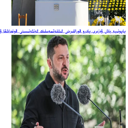
ياپونىيە باش ۋەزىرى يادرو قوراللىرىنى ئىشلەتمەسلىك ئەنئەنىسىنى قوغداشقا ۋ