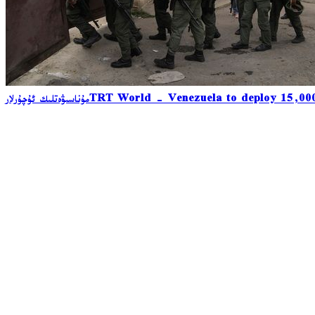
TRT World - Venezuela to deploy 15,000
مۇناسىۋەتلىك ئۇچۇرلار