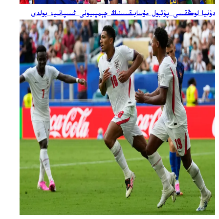
دۇنيا لوڭقىسى پۇتبول مۇسابىقىسىنىڭ چېمپىيونى ئىسپانىيە بولدى