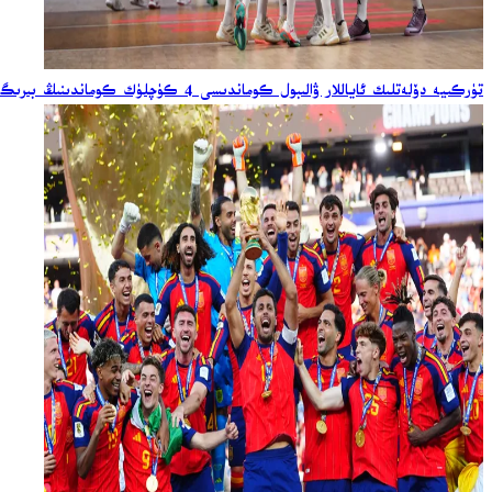
تۈركىيە دۆلەتلىك ئاياللار ۋالىبول كوماندىسى 4 كۈچلۈك كوماندىنىڭ بىرىگە ئايلاندى