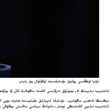
دۇنيا لوڭقىسى پۇتبول مۇسابىقىسىدە توقۇنۇش يۈز بەردى
تەنتەربىيە سارىيىنىڭ 8-نومۇرلۇق دەرۋازىسى ئالدىدا ساقچىلارغا تاش ۋە بوتۇلكىلار ئېتىلغان بولۇپ، يەرلىك مەتبۇئاتلار ۋەقەلەر نەتىجىسىدە ئونلىغان كىشىنىڭ قولغا ئېلىنغانلىقىنى خەۋەر قىلدى.
تەنتەربىيە سارىيى ئالدىدىكى جېدەل-ماجرانىڭ سىياسىي مەقسىتى يوقلۇقى ب