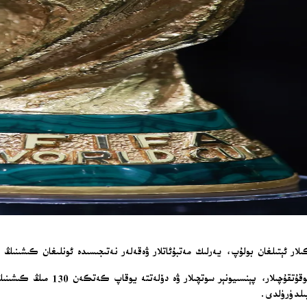
مېكسىكا شەھىرى ساقچىلىرى، مۇسابىق
ىلدۈرۈلدى.