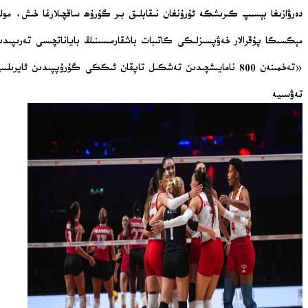
دەرۋازىغا بېسىپ كىرىشكە ئۇرۇنغان نىقابلىق بىر گۇرۇھ ساقچىلارغا خىش، مول
مېكسىكا پۇقرالار خەۋپسىزلىكى كاتىبات باشقارمىسىنىڭ باياناتچىسى تەرىپىدىن ئ
«تەخمىنەن 800 نامايىشچىدىن تەشكىل تاپقان ئىككى گۇرۇپپىدىن ئايرىلىپ چىققان نىقابلىق 200 گە يېقىن كىشى قالايمىقانچىلىق تۇغدۇردى، بىراق ۋەزىيەت شەھەر ساقچىلىرى تەرىپىدىن كونترول ئاستىغا ئېلىندى.»
تەۋسىيە