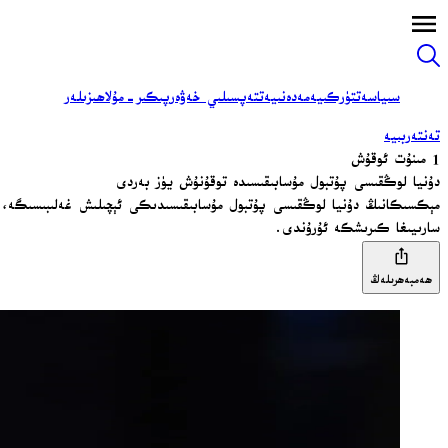
سىياسەت
تۈركىيە
مەدەنىيەت
تەپسىلىي خەۋەر
پىكىر-مۇلاھىزىلەر
تەنتەربىيە
1 مىنۇت ئوقۇش
دۇنيا لوڭقىسى پۇتبول مۇسابىقىسىدە توقۇنۇش يۈز بەردى
مېكسىكانىڭ دۇنيا لوڭقىسى پۇتبول مۇسابىقىسىدىكى ئېچىلىش غەلىبىسىگە، مۇس
سارىيىغا كىرىشكە ئۇرۇندى.
ھەمبەھرىلەڭ