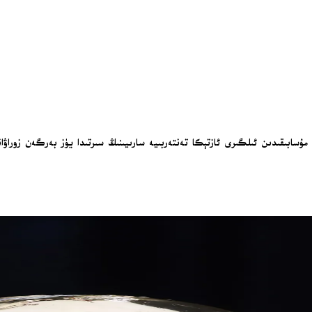
ابىقىدىن ئىلگىرى ئازتېكا تەنتەربىيە سارىيىنىڭ سىرتىدا يۈز بەرگەن زوراۋا