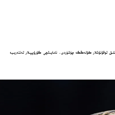
نلىق توقۇنۇشلار كۆلەڭگە چۈشۈردى. نامايىشچى گۇرۇپپىلار تەنتەربىيە