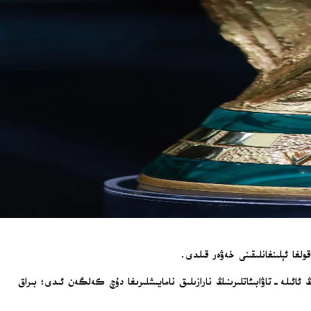
ە تەييارلىق مۇساپىسىدە ھەپتە بويى ئوقۇتقۇچىلار، پېنسىيونېر سوتچىلار ۋە دۆلەتتە يوقاپ كەتكەن 130 مىڭ كىشىنىڭ ئائىلە-تاۋابىئاتلىرىنىڭ نارازىلىق نامايىشلىرىغا دۇچ كەلگەن ئىدى؛ بىراق