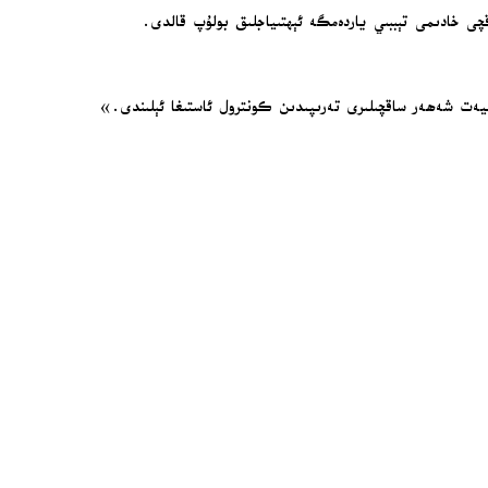
چى خادىمى تېببىي ياردەمگە ئېھتىياجلىق بولۇپ قالدى.