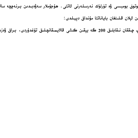
وتوف بومبىسى ۋە تۈرلۈك نەرسىلەرنى ئاتتى. ھۇجۇملار سەۋەبىدىن بىرنەچچە ساق
ېلان قىلىنغان باياناتتا مۇنداق دېيىلدى: