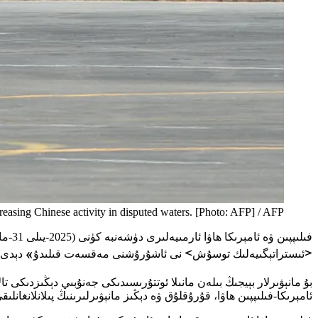
creasing Chinese activity in disputed waters. [Photo: AFP] / AFP
فىلىپپىن ۋە ئامېرىكا ھاۋا ئارمىيەلىرى دۈشەنبە كۈنى (2025-يىلى 31-مارت) بىرلەشمە مانېۋىرلارنى باشلىدى. مانىلا ھەربىي دائىرىلىرى:
<
ئىستراتېگىيەلىك توسۇش
>
نى ئاشۇرۇشنى مەقسەت قىلىدۇ
»
دېدى.
ئامېرىكا-فىلىپپىن ھاۋا، قۇرۇقلۇق ۋە دېڭىز مانېۋىرلىرىنىڭ پىلانلانغانل