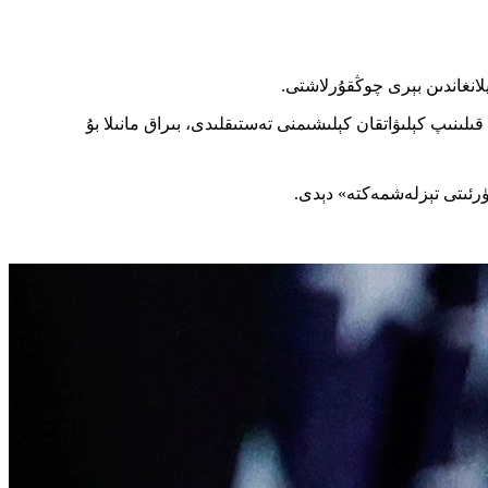
لىنىپ كېلىۋاتقان كېلىشىمنى تەستىقلىدى، بىراق مانىلا بۇ
سۈرئىتى تېزلەشمەكتە» دېدى.