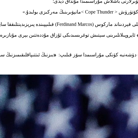
ېۋىرلارنى باشلاش مۇراسىمىدا مۇنداق دېدى:
 مەركىزى بولىدۇ.»
ئايروپىلانلىرىنى سېتىش توغرىسىدىكى ئۇزاق مۇددەتتىن بېرى مۇنازىرە قى
«
بىزنىڭ ئىتتىپاقلىقىمىزنىڭ 