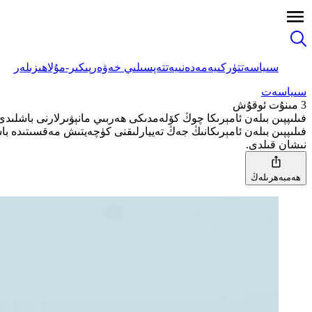
سىياسەت
تۈركىيە
مەدەنىيەت
تەپسىلىي خەۋەر
پىكىر-مۇلاھىزىلەر
سىياسەت
3 مىنۇت ئوقۇش
فىلىپپىن بىلەن ئامېرىكا چوڭ كۆلەمدىكى ھەربىي مانېۋىرلارنى باشلىدى
فىلىپپىن بىلەن ئامېرىكانىڭ جەڭ تەييارلىقنى كۈچەيتىش مەقسىتىدە با
نىشان قىلدى.
ھەمبەھرىلەڭ