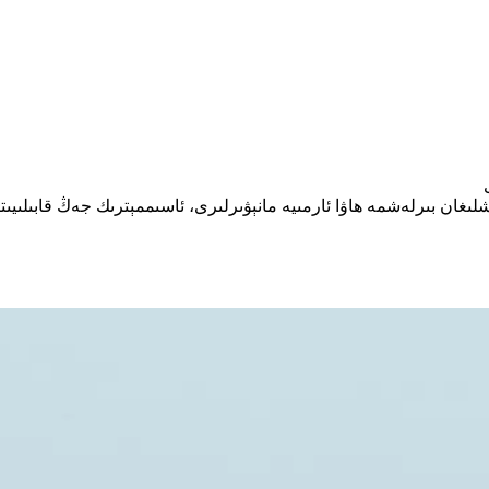
شلىغان بىرلەشمە ھاۋا ئارمىيە مانېۋىرلىرى، ئاسىممېترىك جەڭ قابىلى