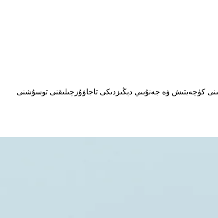
يىتىنى كۈچەيتىش ۋە جەنۇبىي دېڭىزدىكى تاجاۋۇزچىلىقنى توسۇشنى