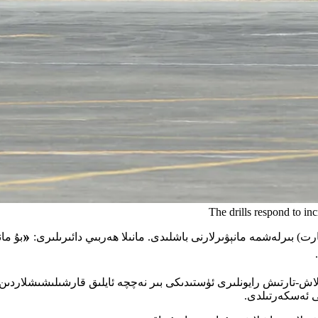
The drills respond to in
«
بۇ ما
ىقى ئەسكەرتىلدى.