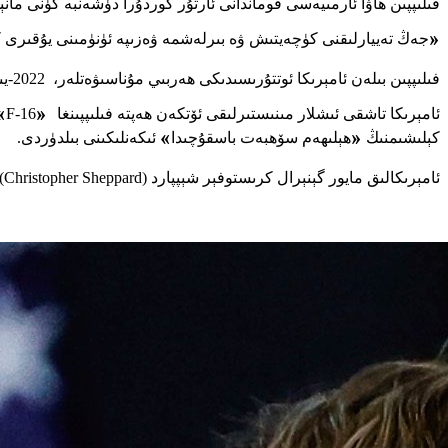
فىلىپپىن ھاۋا ئارمىيەسى قوماندانى ئارتۇر كوردۇرا دۈشەنبە كۈنى مان
«
جەڭ تەييارلىقنى كۈچەيتىش ۋە بىرلەشمە ۋەزىپە ئۈنۈمىنى يۇقىرى كۆتۈرۈش < Cope Thunder >مانېۋىرىنىڭ
فىلىپپىن بىلەن ئامېرىكا ئوتتۇرىسىدىكى ھەربىي مۇناسىۋەتلەر، 2022-يىلى فېردىناند ماركوس (Ferdinand Marcos) فىلىپپىندە پىرېزىدېنتلىققا سايلانغاندىن بېرى چوڭقۇرلاشتى.
ئامېرىكا تاشقى ئىشلار مىنىستىرلىقى ئۆتكەن ھەپتە فىلىپپىنغا
«
F-16
»
كېلىشىمنىڭ
«
ھېلىھەم سۆھبەت باسقۇچىدا
»
ئىكەنلىكىنى بىلدۈردى.
ئامېرىكالىق مايور گېنېرال كرىستوفېر شېپپارد (Christopher Sheppard) دۈشەنبە كۈنكى مۇراسىمدا سۆز قىلىپ: