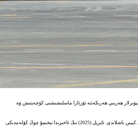
نېۋىرلار ھەربىي ھەرىكەتتە ئۆزئارا ماسلىشىشنى كۈچەيتىش ۋە
بۇ مانېۋىرلار بېيجىڭ بىلەن مانىلا ئوتتۇرىسىدىكى جەنۇبىي دېڭىزدىكى تالاش-تارتىش رايونلىرى ئۈستىدىكى بىر نەچچە ئايلىق قارشىلىشىشلاردىن كېيىن باشلاندى. ئاپرېل (2025) نىڭ ئاخىرىدا تېخىمۇ چوڭ كۆلەمدىكى