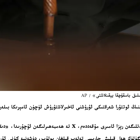
ق باسقۇچقا يېقىنلاشتى» / AP
ىڭ ئوتتۇرا شەرقتىكى ئۇرۇشنى ئاخىرلاشتۇرۇش ئۈچۈن ئامېرىكا بىلەن
، «دىققىتىڭلار بىزدە بولسۇن» دېگەن سۆزلەرنى ئىشلەتتى.
لۈك ھەل قىلىش چارىسى تەلەپ قىلغان بولۇپ، دۈشەنبە كۈنى ئۇرۇشنى 