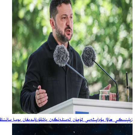
زېلېنسكىي ھاۋا مۇداپىئەسى ئۈچۈن تەمىنلەنگەن باشقۇرۇلىدىغان بومبا سانىنىڭ ئ