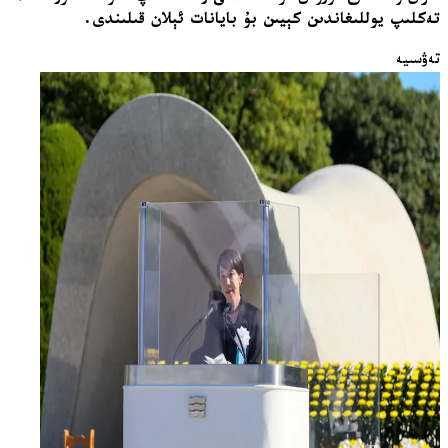
تەكلىپ يوللىغاندىن كېيىن بۇ بايانات ئېلان قىلىندى.
تەۋسىيە