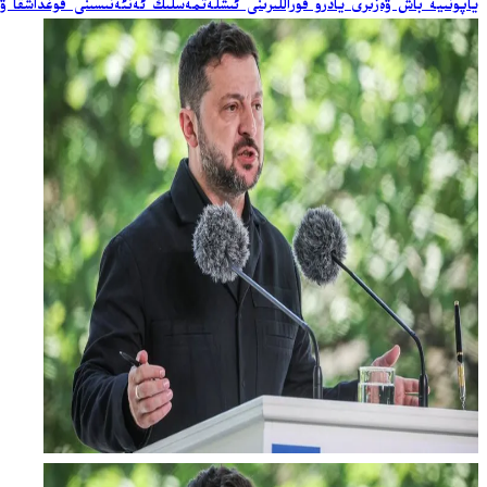
ياپونىيە باش ۋەزىرى يادرو قوراللىرىنى ئىشلەتمەسلىك ئەنئەنىسىنى قوغداشقا ۋ