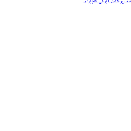
ەدە بېرىشتىن ئۆزىنى قاچۇردى