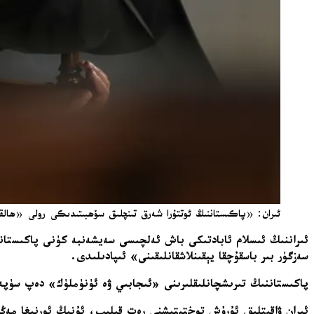
ئىران: «پاكىستاننىڭ ئوتتۇرا شەرق تىنچلىق سۆھبىتىدىكى رولى «ھالقىلى
ئىراننىڭ ئىسلام ئابادتىكى باش ئەلچىسى سەيشەنبە كۈنى پاكىستانن
سەزگۈر بىر باسقۇچقا يېقىنلاشقانلىقىنى» ئىپادىلىدى.
پاكىستاننىڭ تىرىشچانلىقلىرىنى «ئىجابىي ۋە ئۈنۈملۈك» دەپ سۈپەتلىگەن رېزا ئامىرى مۇقەددەم، X تە ھەمبەھىرلىگەن ئۇچۇرىدا
ئىران ۋاقىتلىق ئۇرۇش توختىتىشنى رەت قىلىپ، ئۇنىڭ ئورنىغا مەڭگۈ