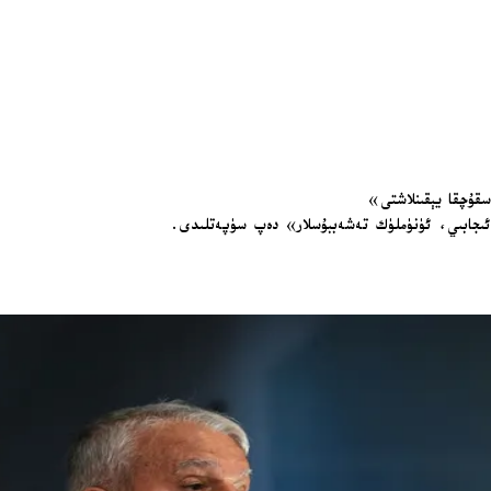
قۇچقا يېقىنلاشتى»
 «ئىجابىي، ئۈنۈملۈك تەشەببۇسلار» دەپ سۈپەتلىدى.