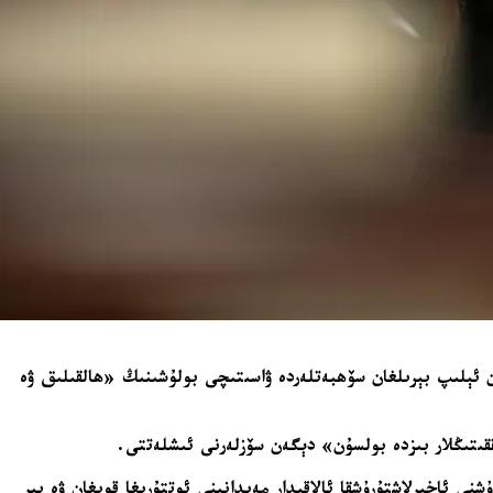
 ئېلىپ بېرىلغان سۆھبەتلەردە ۋاسىتىچى بولۇشىنىڭ «ھالقىلىق ۋە
ئاخىرلاشتۇرۇشقا ئالاقىدار مەيدانىنى ئوتتۇرىغا قويغان ۋە بىر