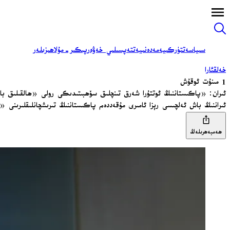
سىياسەت
تۈركىيە
مەدەنىيەت
تەپسىلىي خەۋەر
پىكىر-مۇلاھىزىلەر
خەلقئارا
1 مىنۇت ئوقۇش
ئىران: «پاكىستاننىڭ ئوتتۇرا شەرق تىنچلىق سۆھبىتىدىكى رولى «ھالقىلىق باس
ئىراننىڭ باش ئەلچىسى رېزا ئامىرى مۇقەددەم پاكىستاننىڭ تىرىشچانلىقلىرىنى
ھەمبەھرىلەڭ