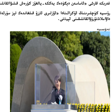
غەربكە قارشى «ئاساسەن دېگۈدەك يەككە-يالغۇز كۈرەش قىلىۋاتقانلى
رۇسىيە كۈچلىرىنىڭ ئۇكرائىنادا «ئۆزلىرى ئارزۇ قىلغاندەك تېز سۈرئە
داۋاملاشتۇرۇۋاتقانلىقىنى ئېيتتى.
تەۋسىيە