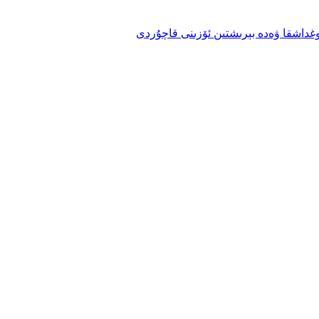
وغداشقا ۋەدە بېرىشتىن ئۆزىنى قاچۇردى