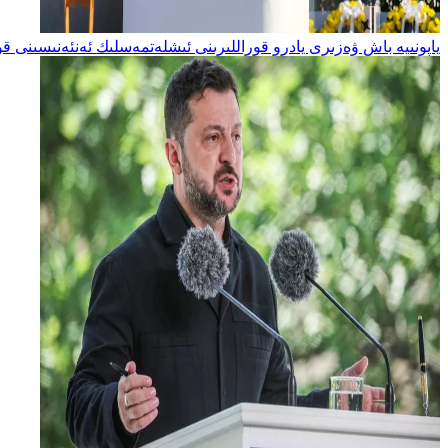
ياپونىيە باش ۋەزىرى يادرو قوراللىرىنى ئىشلەتمەسلىك ئەنئەنىسىنى ق