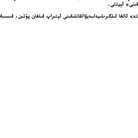
قىنى» ئېيتتى.
تتە» ئالغا ئىلگىرىلىيەلمەيۋاتقانلىقىنى ئېتىراپ قىلغان پۇتىن، قىسى