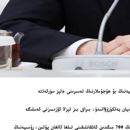
سىيەنىڭ بۇ ھۇجۇملارنىڭ تەسىرىنى «تېز سۈرئەتتە
ان يەتكۈزۈۋاتىدۇ، بىراق بىز تېزلا ئۆزىمىزنى ئەسلىگە
موسكۋانىڭ ئۇكرائىنادىكى ئۇرۇش ئۈچۈن قوللىنىۋاتقان «ئالاھىدە ھەربىي مەشغۇلات» رايونىدىكى رۇسىيە ئەسكەرلىرىنىڭ ئومۇمىي سانىنىڭ 700 مىڭدىن ئاشقانلىقىنى تىلغا ئالغان پۇتىن، رۇسىيەنىڭ