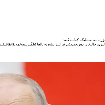
سۈرئەتتە ئەسلىگە كەلمەكتە»
ىرى خالىغان دەرىجىدىكى تېزلىك بىلەن» ئالغا ئىلگىرىلىيەلمەيۋاتقانلىقىنى