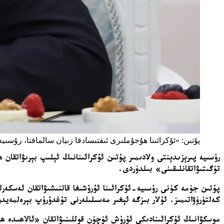
پۇتىن: «ئۇكرائىنا ھۇجۇملىرى ئىقتىسادقا زىيان سالماقتا، رۇسىيە تېز
رۇسىيە پىرېزىدېنتى ولادىمىر پۇتىن ئۇكرائىنانىڭ ئېلىپ بېرىۋاتقان
تۈگىتىۋاتقانلىقىنى» بىلدۈردى.
پۇتىن جۈمە كۈنى رۇسىيە-ئۇكرائىنا ئۇرۇشىغا قاتنىشىۋاتقان ئەسكەرلە
كەلتۈرۈۋاتىمىز. ئۇلار بىزگە ئېغىر مەسىلىلەرنى تۇغدۇرۇپ بېرەلمەي