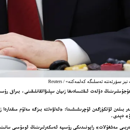
 سۈرئەتتە ئەسلىگە كەلمەكتە» / Reuters
 ھۇجۇملىرىنىڭ دۆلەت ئىقتىسادىغا زىيان سېلىۋاتقانلىقىنى، بىراق رۇ
ر بىلەن ئۆتكۈزگەن ئۇچرىشىشىدا: «ئەلۋەتتە بىزگە مەلۇم مىقداردا زىي
دۇ» دېدى.