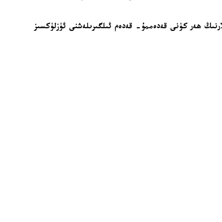
ملارنىڭ ھەر كۈنى قەدەممۇ- قەدەم ئىلگىرىلەشنى ئۈزلۈكسىز