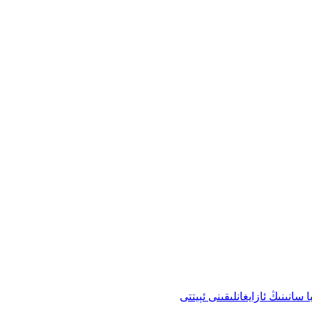
انىنىڭ ئازايغانلىقىنى ئېيتتى