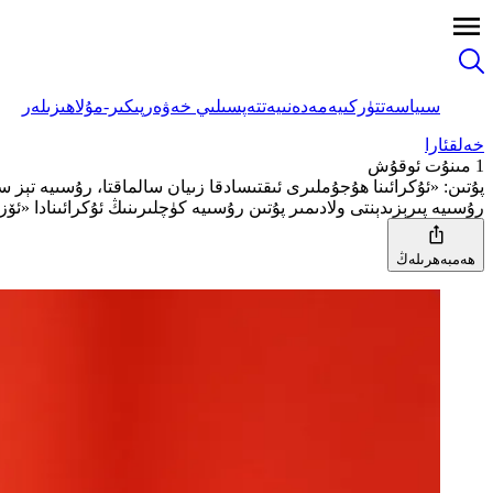
سىياسەت
تۈركىيە
مەدەنىيەت
تەپسىلىي خەۋەر
پىكىر-مۇلاھىزىلەر
خەلقئارا
1 مىنۇت ئوقۇش
پۇتىن: «ئۇكرائىنا ھۇجۇملىرى ئىقتىسادقا زىيان سالماقتا، رۇسىيە تېز 
رۇسىيە پىرېزىدېنتى ولادىمىر پۇتىن رۇسىيە كۈچلىرىنىڭ ئۇكرائىنادا «ئۆزل
ھەمبەھرىلەڭ