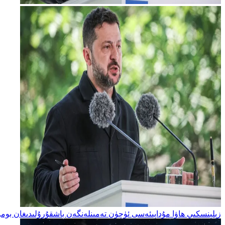
زېلېنسكىي ھاۋا مۇداپىئەسى ئۈچۈن تەمىنلەنگەن باشقۇرۇلىدىغان بومبا س