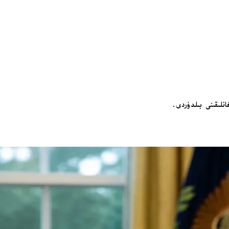
نلىقىنى بىلدۈردى.