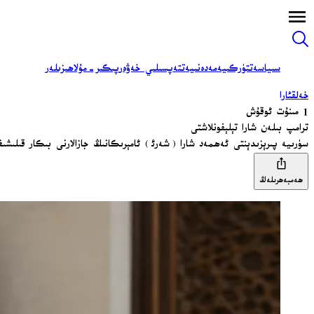
سىياسەت
تۈركىيە
مەدەنىيەت
تەپسىلىي خەۋەر
پىكىر-مۇلاھىزىلەر
خەلقئارا
1 مىنۇت ئوقۇش
ترامپ بىلەن شارا تېلېفونلاشتى
سۈرىيە پىرېزىدېنتى ئەھمەد شارا (شەرئ) ئامېرىكانىڭ جازالارنى بىكار قىلىش
ھەمبەھرىلەڭ