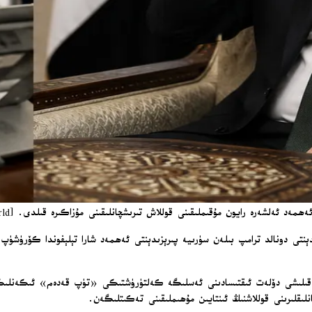
 رايون مۇقىملىقىنى قوللاش تىرىشچانلىقىنى مۇزاكىرە قىلدى. [TRT World ۋە AP] / Reuters
ىدېنتى دونالد ترامپ بىلەن سۈرىيە پىرېزىدېنتى ئەھمەد شارا تېلېفوندا كۆرۈشۈپ
ار قىلىشى دۆلەت ئىقتىسادىنى ئەسلىگە كەلتۈرۈشتىكى «تۈپ قەدەم» ئىكەنلىكىنى
ىقلىرىنى قوللاشنىڭ ئىنتايىن مۇھىملىقىنى تەكىتلىگەن.