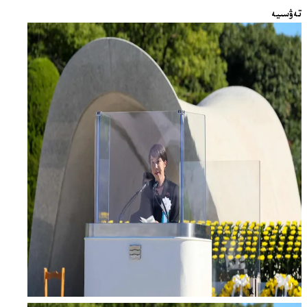
تەۋسىيە