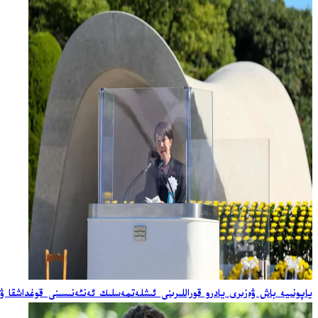
ياپونىيە باش ۋەزىرى يادرو قوراللىرىنى ئىشلەتمەسلىك ئەنئەنىسىنى قوغداشقا ۋ