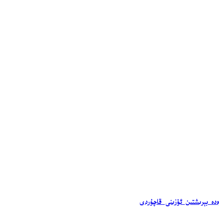
ەدە بېرىشتىن ئۆزىنى قاچۇردى