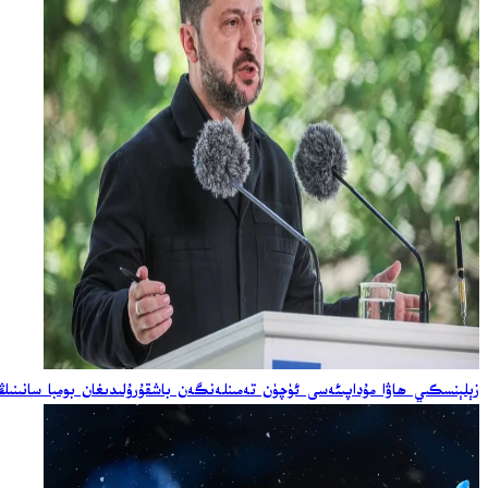
زېلېنسكىي ھاۋا مۇداپىئەسى ئۈچۈن تەمىنلەنگەن باشقۇرۇلىدىغان بومبا سانىنىڭ ئ