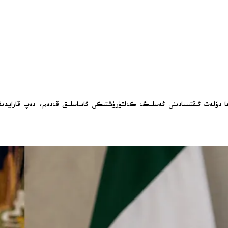
ىغا دۆلەت ئىقتىسادىنى ئەسلىگە كەلتۈرۈشتىكى ئاساسلىق قەدەم، دەپ قارايدىغا