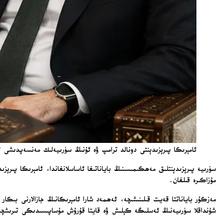
ئامېرىكا پىرېزىدېنتى دونالد ترامپ ۋە ئۇنىڭ سۈرىيەلىك مەنسەپدىشى ئەھمەد ئەلشەرە
سۈرىيە پىرېزىدېنتلىق مەھكىمىسىنىڭ باياناتىغا ئاساسلانغاندا، ئامېرىكا پىرېز
مۇزاكىرە قىلغان.
مەزكۇر باياناتتا قەيت قىلىنىشىچە، ئەھمەد شارا ئامېرىكانىڭ جازالارنى بىك
شۇنداقلا سۈرىيەنىڭ ئەسلىگە كېلىش ۋە قايتا قۇرۇش مۇساپىسىدىكى تىرىشچانل