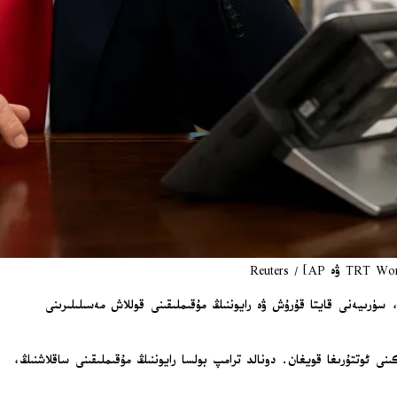
، سۈرىيەنى قايتا قۇرۇش ۋە رايوننىڭ مۇقىملىقىنى قوللاش مەسىلىلىرىنى
 ئوتتۇرىغا قويغان. دونالد ترامپ بولسا رايوننىڭ مۇقىملىقىنى ساقلاشنىڭ،