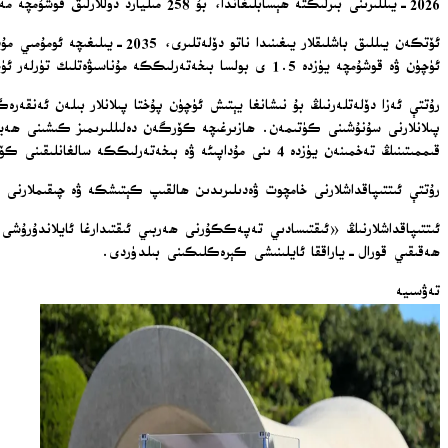
2026-يىللىرىنى بىرلىكتە ھېسابلىغاندا، بۇ 258 مىليارد دوللارلىق قوشۇمچە مەبلەغ سېلىش دېمەكتۇر ۋە بۇ يۈزلىنىش داۋاملىشىۋاتىدۇ» دېگەنلەرنى قەيت قىلدى.
ئۈچۈن ۋە قوشۇمچە يۈزدە 1.5 ى بولسا بىخەتەرلىككە مۇناسىۋەتلىك تۈرلەر ئۈچۈن مۆلچەرلەنگەن ئىدى.
پىلانلارنى سۇنۇشىنى كۈتىمەن. ھازىرغىچە كۆرگەن دەلىللىرىمىز كىشىنى ھەيران 
قىممىتىنىڭ تەخمىنەن يۈزدە 4 ىنى مۇداپىئە ۋە بىخەتەرلىككە سالغانلىقىنى كۆرۈۋاتىمىز» دېدى.
رۇتتې ئىتتىپاقداشلارنى خامچوت ۋەدىلىرىدىن ھالقىپ كېتىشكە ۋە چىقىملارن
ئىتتىپاقداشلارنىڭ «ئىقتىسادىي تەپەككۇرنى ھەربىي ئىقتىدارغا ئايلاندۇرۇشى
ھەقىقىي قورال-ياراققا ئايلىنىشى كېرەكلىكىنى بىلدۈردى.
تەۋسىيە