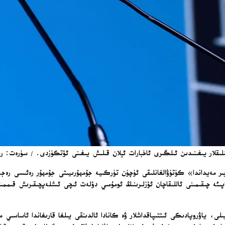
لىقلار يىغىنىدىن ئىلگىرى ئاخبارات ئېلان قىلىش يىغىنى ئۆتكۈزدى. / سۈرەت: ر
بىر مەيداندا» كۈتۈۋالغانلىقى ئۈچۈن تۈركىيە جۇمھۇرىيىتى جۇمھۇر رەئىسى رەج