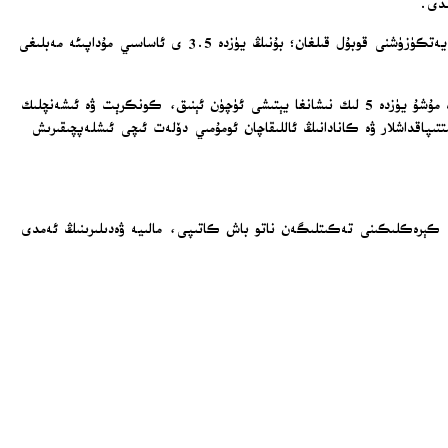
ئۆتكەن يىللىق باشلىقلار يىغىنىدا ناتو دۆلەتلىرى، 2035-يىلىغىچە ئومۇمىي مۇداپىئە چىقىمىنى ئومۇمىي دۆلەت ئىچى ئىشلەپچىقىرىش قىممىتىنىڭ يۈزدە 5 ىگە يەتكۈزۈشنى قوبۇل قىلغان؛ بۇنىڭ يۈزدە 3.5 ى ئاساسىي مۇداپىئە مەبلىغى
رۇتتې ئەزا دۆلەتلەرنىڭ بۇ نىشانغا يېتىش ئۈچۈن پۇختا پىلانلار بىلەن ئەنقەرەگە كېلىشىنى كۈتىدىغانلىقىنى تىلغا ئېلىپ: «بۇ يەردە، ئەنقەرەدە، دۆلەتلەرنىڭ مۇشۇ يۈزدە 5 لىك نىشانغا يېتىشى ئۈچۈن ئېنىق، كونكرېت ۋە ئىشەنچلىك
تىپاقداشلار ۋە كانادانىڭ ئاللىقاچان ئومۇمىي دۆلەت ئىچى ئىشلەپچىقىرىش
ىشى كېرەكلىكىنى تەكىتلىگەن ناتو باش كاتىپى، مالىيە ۋەدىلىرىنىڭ ئەمدى