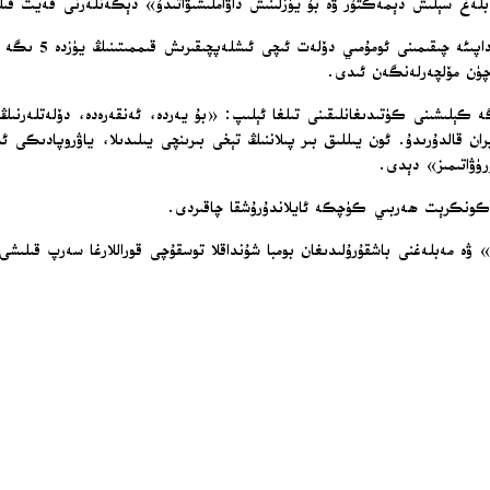
قالدۇرىدۇ. ئون يىللىق بىر پىلاننىڭ تېخى بىرىنچى يىلىدىلا، ياۋروپادىكى ئىت
ى كونكرېت ھەربىي كۈچكە ئايلاندۇرۇشقا چاقىردى.
» ۋە مەبلەغنى باشقۇرۇلىدىغان بومبا شۇنداقلا توسقۇچى قوراللارغا سەرپ قىل