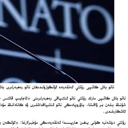
ناتو باش كاتىپى رۇتتې ئەنقەرەدە ئۆتكۈزۈلىدىغان ناتو رەھبەرلىرى باش
ناتو باش كاتىپى مارك رۇتتې ناتو ئىتتىپاقى رەھبەرلىرىنى «ئاجايىپ قالتىس 
ئاشكارىلىدى.