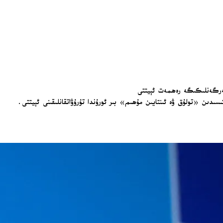
بەرگەنلىكىگە رەھمەت ئېيتتى
ىن «تولۇق ۋە ئىنتايىن مۇھىم» بىر ئورۇندا تۇرۇۋاتقانلىقىنى ئېيتتى.