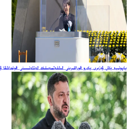
ياپونىيە باش ۋەزىرى يادرو قوراللىرىنى ئىشلەتمەسلىك ئەنئەنىسىنى قوغداشقا ۋ