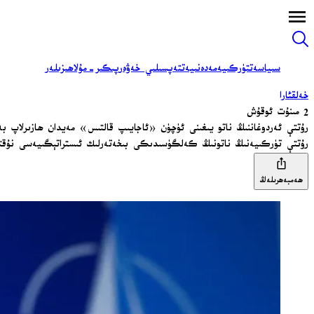
سىياسەت
تۈركىيە
مەدەنىيەت
تەپسىلىي خەۋەر
پىكىر-مۇلاھىزىلەر
خەلقئارا
2 مىنۇت ئوقۇش
رۇتتې ئەردوغاننىڭ ناتو يىغىنى ئۈچۈن «ئاجايىپ قالتىس» مەيدان ھازىرلاپ 
رۇتتې تۈركىيەنىڭ ناتونىڭ كەلگۈسىدىكى بىخەتەرلىك ئىستراتېگىيەسى نۇقتىسىد
ھەمبەھرىلەڭ