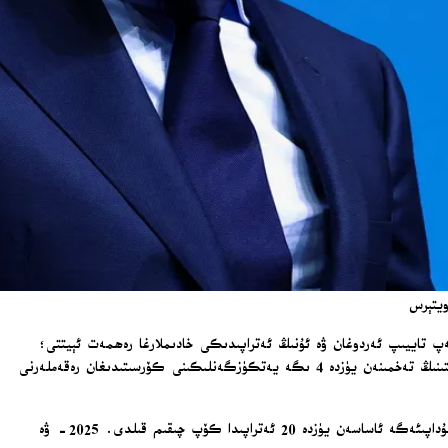
ويتېرس
ەپ تاييىپ ئەردوغان ۋە ئۇنىڭ ئەتراپىدىكى خادىملارغا رەھمەت ئېيتتى؛
شۇنىڭ بىلەن بىر ۋاقىتتا، ياۋروپادىكى ناتو ئىتتىپاقداشلىرى ۋە كانادانىڭ مۇداپىئە چىقىمىنى ئاللىقاچان ئۆزلىرىنىڭ ئومۇمىي دۆلەت ئىچى ئىشلەپچىقىرىش قىممىتىنىڭ تەخمىنەن يۈزدە 4 ىگە يەتكۈزگەنلىكىنى كۆرسىتىدىغان رەقەملەرنى
رۇتتې دۈشەنبە كۈنى يىغىن ھارپىسىدا ئەنقەرەدىكى مۇخبىرلارغا: «ئۆتكەن يىلى، ياۋروپادىكى ئىتتىپاقداشلار ۋە كانادا ئالدىنقى يىلغا قارىغاندا ئاساسىي مۇداپىئەگە ئاساسەن يۈزدە 20 ئەتراپىدا كۆپ چىقىم قىلدى. 2025- ۋە