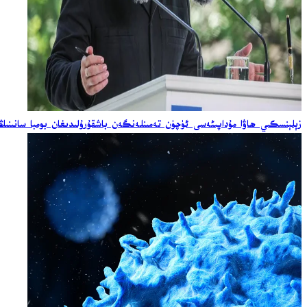
زېلېنسكىي ھاۋا مۇداپىئەسى ئۈچۈن تەمىنلەنگەن باشقۇرۇلىدىغان بومبا سانىنىڭ ئ