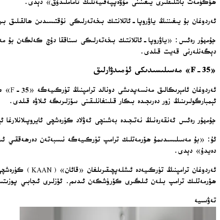
ھۆكۈمەت باشلىقلىرى يىغىنىنى مۇۋەپپەقىيەتلىك تاماملىدۇق» دېدى.
ئەردوغان بۇ يىغىننىڭ ياۋروپا-ئاتلانتىك بىخەتەرلىكى نۇقتىسىدىن ھالقىلىق
جۇمھۇر رەئىس: «ياۋروپا-ئاتلانتىك بىخەتەرلىكى سىناققا دۇچ كەلگەن بۇ مە
دېگەنلەرنى قەيت قىلدى.
«F-35» مەسىلىسىدىكى ئۈمىدۋارلىق
ئەردو
ئېمبارگولىرىنىڭ زور دەرىجىدە بىكار قىلىنغانلىقىنى سۆزلىرىگە ئىلاۋە قىلدى.
جۇمھۇر رەئىس ئەنقەرەنىڭ نەتىجىدە بەشىنچى ئەۋلاد كۈرەشچى ئايروپىلانلارغا ئ
ئۇ: «بۇ مەسىلىسىدىمۇ ھۆرمەتلىك ترامپ تۈركىيەگە نىسبەتەن دەرھەققىي ئىجاب
دەيدۇ» دېدى.
ھۆرمەتلىك ترامپ بىلەن ئىلگىرى كۆرۈشكەن ئىدىم. ئۆزلىرى ئىجابىي پوزىتسىيە
تەۋسىيە