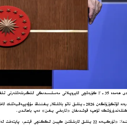
نى تىلغا ئالدى. / AA
تۈركىيە جۇمھۇرىيىتى جۇمھۇر رەئىسى رەجەپ تاييىپ ئەردوغان پايتەخت ئەنقەرەدە ئۆتكۈزۈلگەن 2026-ي
كىللەندۈرۈشكە تۆھپە قوشىدىغان «تارىخىي يىغىن» دەپ باھالىدى.