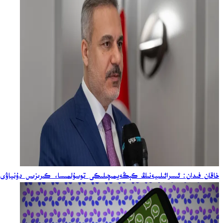
خاقان فىدان: ئىسرائىلىيەنىڭ كېڭەيمىچىلىكى توسۇلمىسا، كىرىزىس دۇنياۋى 