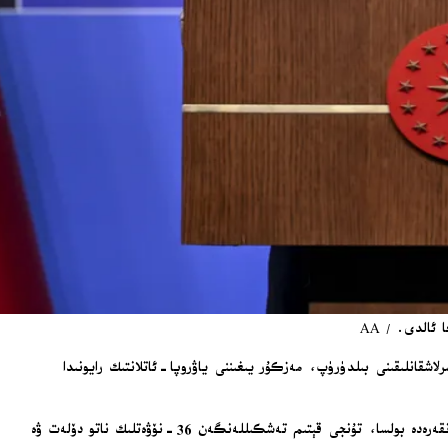
ىللىق ناتو باشلىقلار يىغىنىنىڭ مۇۋەپپەقىيەتلىك ئاخىرلاشقانلىقىنى بىلدۈرۈپ، مەزكۇر يىغىننى ياۋروپا-ئاتلانتىك رايونىدا
ئەردوغان باشلىقلار يىغىنىدىن كېيىن ئۆتكۈزگەن مۇخبىرلارنى كۈتۈۋېلىش يىغىنىدا: «تۈركىيەدە 22 يىللىق ئارىلىقتىن كېيىن ئىككىنچى قېتىم، پايتەخت ئەنقەرەدە بولسا، تۇنجى قېتىم تەشكىللەنگەن 36-نۆۋەتلىك ناتو دۆلەت ۋە