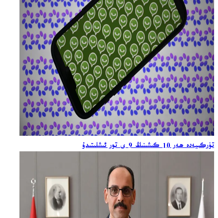
تۈركىيەدە ھەر 10 كىشىنىڭ 9 ى تور ئىشلىتىدۇ