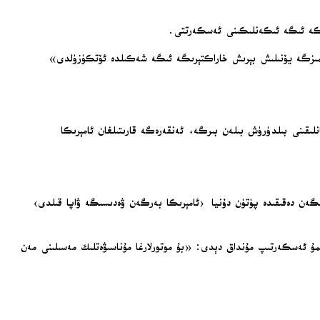
يەتكە ئىگە ئىكەنلىكىنى ئەسكەرتتى.
ۈسىمىزگە يۆنىلىش بېرىش خاراكتېرىگە ئىگە شەكىلدە ئۆتكۈزۈلدى»
ىدە ئىجابىي پوزىتسىيە تۇتقانلىقىنى بىلدۈرۈش بىلەن بىرگە، ئەنقەرەگە قارىتىلغان ئامېرىكا
ىلگەن دەقىقىدە پۈتۈن دۇنيا ‹ئامېرىكا بەرگەن ۋەدىسىگە ۋاپا قىلدى›
ن «F110» رېئاكتىپ موتورلىرىنىڭ سېتىلىشىنى قوللىغانلىقىنىمۇ ئەسكەرتىپ مۇنداق دېدى: «بۇ موتورلارغا مۇناسىۋەتلىك مەسىلىنى مەن