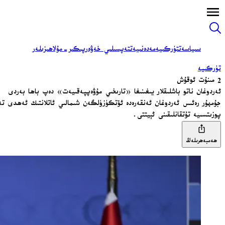
سىياسەت
تۈركىيە
مەدەنىيەت
تەپسىلىي خەۋەر
پىكىر-مۇلاھىزىلەر
تۈركىيە
2 مىنۇت ئوقۇش
ئەردوغان ناتو باشلىقلار يىغىنىغا «تارىخىي مۇۋەپپەقىيەت» دەپ باھا بەردى
پوزىتسىيە تۇتقانلىقىنى ئېيتتى.
ھەمبەھرىلەڭ