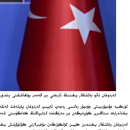
ئەردوغان ناتو باشلىقلار يىغىنىنىڭ تارىخىي بىر قەدەم بولغانلىقىنى بىلدۈردى ھەمدە F-35 كۈرەشچى ئايروپىلانى مەسىلىسىدىكى ئىلگىرىلەشلەر
بىخەتەرلىك سىناقلىرى كۆپەيگەن بىر مەزگىلدە ئىتتىپاقنىڭ كەلگۈسىنى شە