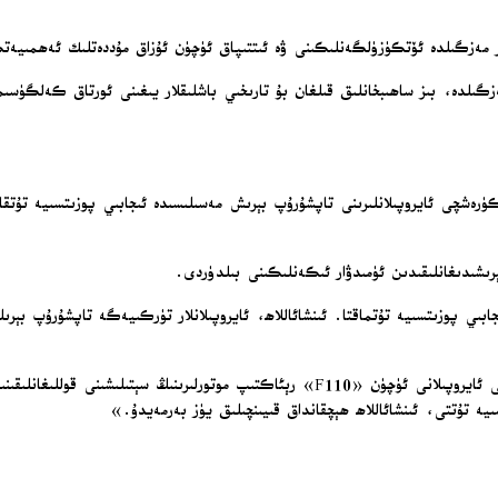
 بىر مەزگىلدە ئۆتكۈزۈلگەنلىكىنى ۋە ئىتتىپاق ئۈچۈن ئۇزاق مۇددەتلىك ئەھمى
زگىلدە، بىز ساھىبخانلىق قىلغان بۇ تارىخىي باشلىقلار يىغىنى ئورتاق كەلگ
غان ئامېرىكالىق مەنسەپدىشى دونالد ترامپنىڭ تۈركىيەگە «F-35» كۈرەشچى ئايروپىلانلىرىنى تاپشۇرۇپ بېرىش مەسىلىس
ېرىشىدىغانلىقىدىن ئۈمىدۋار ئىكەنلىكىنى بىلدۈردى.
ىي پوزىتسىيە تۇتماقتا. ئىنشائاللاھ، ئايروپىلانلار تۈركىيەگە تاپشۇرۇپ بېر
ئەردوغان ترامپنىڭ تۈركىيەدە ئىشلەپچىقىرىلغان «قائان» (KAAN) كۈرەشچى ئايروپىلانى ئۈچۈ
 تۇتتى، ئىنشائاللاھ ھېچقانداق قىيىنچىلىق يۈز بەرمەيدۇ.»