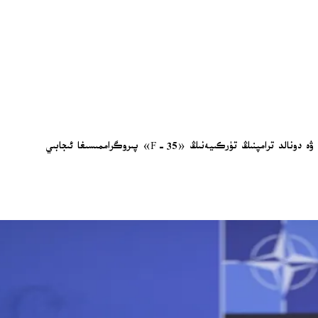
جۇمھۇر رەئىس ئەردوغان ئەنقەرەدە ئۆتكۈزۈلگەن شىمالىي ئاتلانتىك ئەھدى تەشكىلاتى - ناتو باشلىقلار يىغىنىنىڭ ئىتتىپاقنىڭ بىرلىكىنى كۈچەيتكەنلىكىنى ۋە دونالد ترامپنىڭ تۈركىيەنىڭ «F-35» پىروگراممىسىغا ئىجابىي