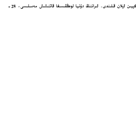
بۇ بايانات مېكسىكانىڭ خەلقئارا پۇتبول بىرلەشمىسىنىڭ «ئىراننىڭ بارلىق مۇسابىقىلىرىنى مېكسىكاغا يۆتكەش» تەكلىپىنى رەت قىلغانلىقىنى دەلىللىشىدىن كېيىن ئېلان قىلىندى. ئىراننىڭ دۇنيا لوڭقىسىغا قاتنىشىش مەسىلىسى، 28-