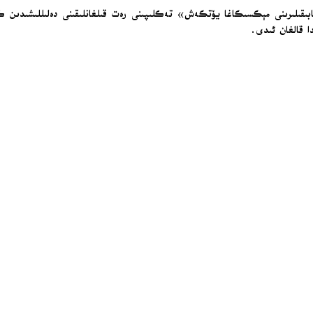
ا قالغان ئىدى.