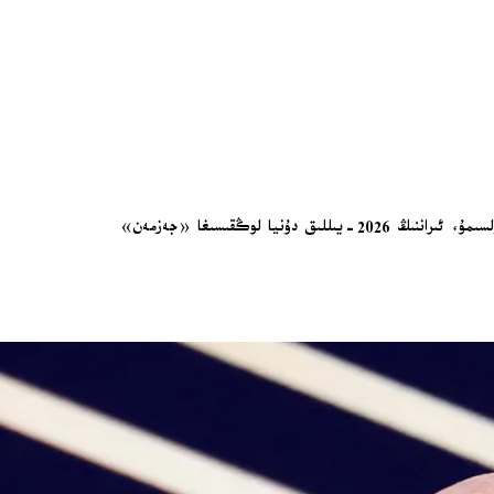
خەلقئارا پۇتبول بىرلەشمىسى (FIFA) باشلىقى جياننى ئىنفانتېنو، ئامېرىكا قوشما ئىشتاتلىرى بىلەن ئىسرائىلىيەنىڭ تېھرانغا قاراتقان ئۇرۇشى داۋاملىشىۋاتقان بولسىمۇ، ئىراننىڭ 2026-يىللىق دۇنيا لوڭقىسىغا «جەزمەن»