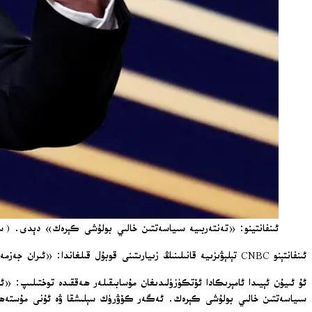
ئىنفانتينو: «تەنتەربىيە سىياسەتتىن خالىي بولۇشى كېرەك» دېدى. (سۈرەت
ئىنفانتېنو CNBC تېلېۋىزىيە قانىلىنىڭ زىيارىتىنى قوبۇل قىلغاندا: «ئىران جەزمەن كېلىدۇ. بىز ئۇ چاغقىچە ۋەزىيەتنىڭ تىنچ بولۇشىنى ئۈمىد قىلىمىز، بۇ ئەلۋەتتە ئىشلارنىڭ ئوڭۇشلۇق بولۇشىغا ياردەم بېرىدۇ» دېدى.
ئۇ ئىيۇن ئېيىدا ئامېرىكادا ئۆتكۈزۈلىدىغان مۇسابىقىلەر ھەققىدە توختىلىپ: «
سىياسەتتىن خالىي بولۇشى كېرەك. ئەگەر كۆۋرۈك سېلىشقا ۋە ئۇنى مۇستەھكە