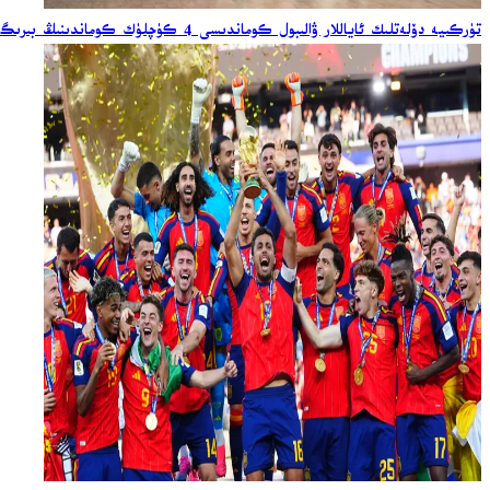
تۈركىيە دۆلەتلىك ئاياللار ۋالىبول كوماندىسى 4 كۈچلۈك كوماندىنىڭ بىرىگە ئايلاندى