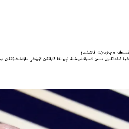
ىقىسىگە «جەزمەن» قاتنىشىدۇ