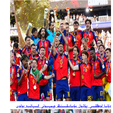
دۇنيا لوڭقىسى پۇتبول مۇسابىقىسىنىڭ چېمپىيونى ئىسپانىيە بولدى