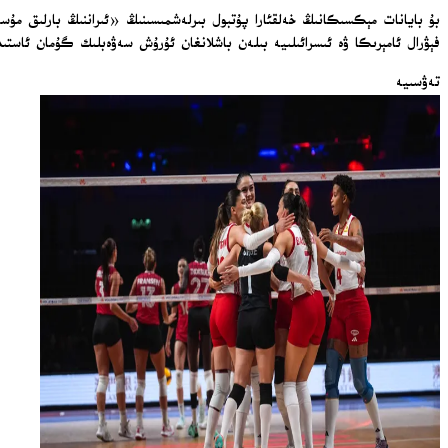
فېۋرال ئامېرىكا ۋە ئىسرائىلىيە بىلەن باشلانغان ئۇرۇش سەۋەبلىك گۇمان ئاستىد
تەۋسىيە