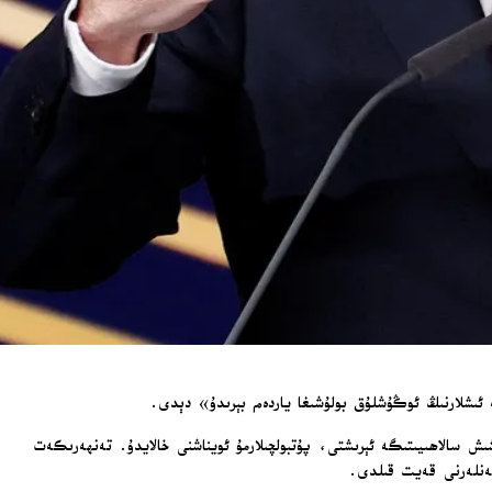
شىش سالاھىيىتىگە ئېرىشتى، پۇتبولچىلارمۇ ئويناشنى خالايدۇ. تەنھەرىكەت
گەنلەرنى قەيت قىلدى.