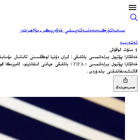
سىياسەت
تۈركىيە
مەدەنىيەت
تەپسىلىي خەۋەر
پىكىر-مۇلاھىزىلەر
تەنتەربىيە
1 مىنۇت ئوقۇش
خەلقئارا پۇتبول بىرلەشمىسى باشلىقى: ئىران دۇنيا لوڭقىسىنى تالىشىش مۇساب
قاتنىشىدىغانلىقىنى بىلدۈردى.
ھەمبەھرىلەڭ