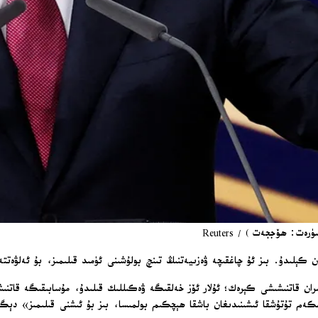
: ھۆججەت) / Reuters
ئىران قاتنىشىشى كېرەك؛ ئۇلار ئۆز خەلقىگە ۋەكىللىك قىلىدۇ، مۇسابىقىگە قاتنى
م تۇتۇشقا ئىشىنىدىغان باشقا ھېچكىم بولمىسا، بىز بۇ ئىشنى قىلىمىز» دې