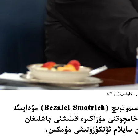
دۆلەت مۇداپىئە مىنىستىرى ئىسرائىل كاتز (Israel Katz) بىلەن مالىيە مىنىستىرى بېزالېل سىموترىچ (Bezalel Smotrich) مۇداپىئە
خامچوتنى مۇزاكىرە قىلىشنى باشلىغان