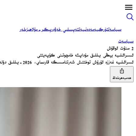
سىياسەت
تۈركىيە
مەدەنىيەت
تەپسىلىي خەۋەر
پىكىر-مۇلاھىزىلەر
سىياسەت
2 مىنۇت ئوقۇش
ئىسىرائىلىيە يېڭى يىللىق مۇداپىئە خامچوتىنى كۆپەيتتى
ئىسرائىلىيە غەززە ئۇرۇش توختتىش شەرتنامىسىگە قارىماي، 2026-يىللىق دۆلەت مۇداپىئە خامچوتىنى 34 مىليارد دوللارغا ئۆستۈردى.
ھەمبەھرىلەڭ