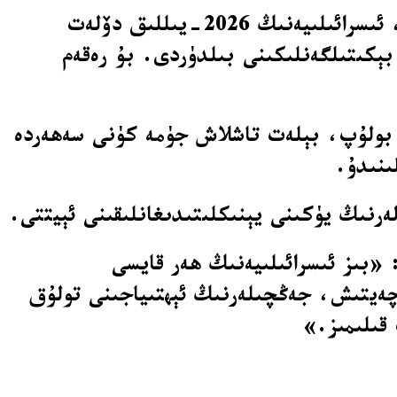
ئىسىرائىلىيە دۆلەت مۇداپىئە مىنىستىرلىقى جۈمە (5-دېكابىر) كۈنى ئېلان قىلغان باياناتىدا، ئىسرائىلىيەنىڭ 2026-يىللىق دۆلەت
نەن 34 مىليارد 630 مىليون دوللار) قىلىپ بېكىتىلگەنلىكىنى بىلدۈردى. بۇ رەقەم
اشلىۋەتكەن بولۇپ، بېلەت تاشلاش جۈمە كۈنى سەھەردە
ىنىدۇ.
ەرنىڭ يۈكىنى يېنىكلىتىدىغانلىقىنى ئېيتتى.
«بىز ئىسرائىلىيەنىڭ ھەر قايسى
ىخەتەرلىكىگە كاپالەتلىك قىلىش ئۈچۈن، ئىسرائىلىيە ئارمىيەسىنى (IDF) كۈچەيتىش، جەڭچىلەرنىڭ ئېھتىياجىنى تولۇق
قىلىمىز.»