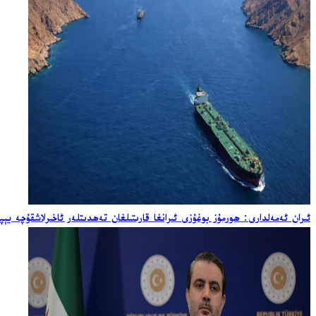
ئىران ئەمەلدارى: ھورمۇز بوغۇزى ئىرانغا قارىتىلغان تەھدىتلەر ئاخىرلاشقۇچە يېپ