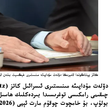
كاتز پېنتاگوندا ئامېرىكا دۆلەت مۇداپىئە مىنىستىرى خېگسېت بىلەن ئۆتكۈزۈلگەن يىغىندا سۆز قىلماقتا. 
چىقىمى رامكىسى توغرىسىدا بىردەكلىك ھاسىل ق
بولۇپ، بۇ خامچوت چوقۇم مارت ئېيى (2026) غىچە تەستىقلىنىشى كېرەك، بولمىسا يېڭىدىن سايلام ئۆتكۈزۈلىشى مۇمكىن.