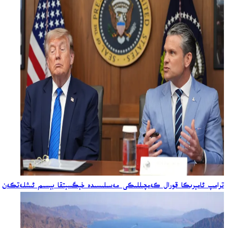
ترامپ ئامېرىكا قورال كەمچىللىكى مەسىلىسىدە خېگسېتقا بېسىم ئىشلەتكەن