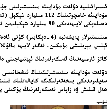
دەسلەپكى لايىھەدىكى 90 مىليارد شېكېلدىن ئاشۇرۇلغان.
مىنىستىرلار پەيشەنبە (4-
ئېلىپ بېرىلىشى مۇمكىن. ئەگەر لايىھە ماقۇللا
كاتز ئارمىيەنىڭ ئەسكەرلەرنىڭ ئېھتىياجىنى دا
دۆلەت مۇداپىئە مىنىستىرلىقىنىڭ ئىشخانىسى 
ھەل قىلىش ۋە زاپاس ئەسكەرلەرنىڭ يۈكىنى ي
تەۋسىيە