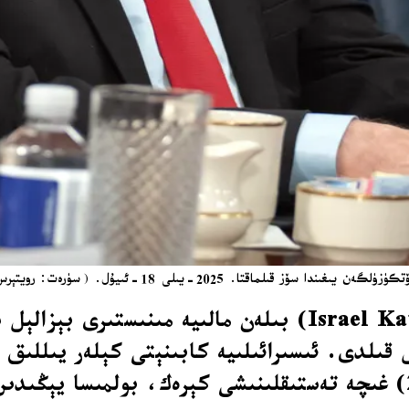
2025-يىلى 18-ئىيۇل. (سۈرەت: رويتېرس، ئارخىپ) / AP
ىلدى. ئىسىرائىلىيە كابىنېتى كېلەر يىللىق 