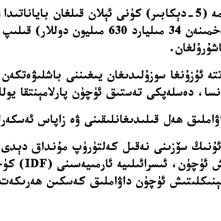
مۇداپىئە خامچوتىنىڭ 112 مىليارد شېكېل (تەخمى
دېكابىر) كۈنى ئادەتتە ئۇزۇنغا سوزۇلىدىغان يىغىننى ب
نسا، دەسلەپكى تەستىق ئۈچۈن پارلامېنتقا يولل
ۋاملىق ھەل قىلىدىغانلىقىنى ۋە زاپاس ئەسكەرل
ئۇنىڭ سۆزىنى نەقىل كەلتۈرۈپ مۇنداق دېدى: 
سەپلىرىدىكى ب
ېنىكلىتىش ئۈچۈن داۋاملىق كەسكىن ھەرىكەت 