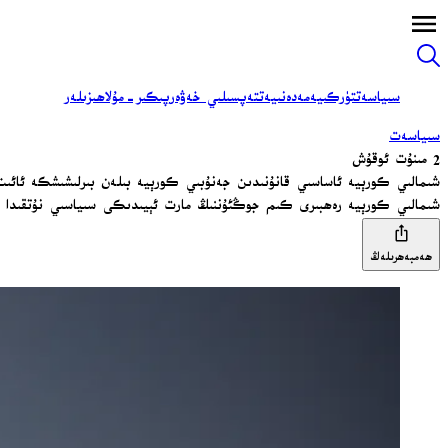
سىياسەت
تۈركىيە
مەدەنىيەت
تەپسىلىي خەۋەر
پىكىر-مۇلاھىزىلەر
سىياسەت
2 مىنۇت ئوقۇش
شىمالىي كورېيە ئاساسىي قانۇنىدىن جەنۇبىي كورېيە بىلەن بىرلىشىشكە ئائىت 
شىمالىي كورېيە رەھبىرى كىم جوڭئۇننىڭ مارت ئېيىدىكى سىياسىي نۇتقىدا س
ھەمبەھرىلەڭ