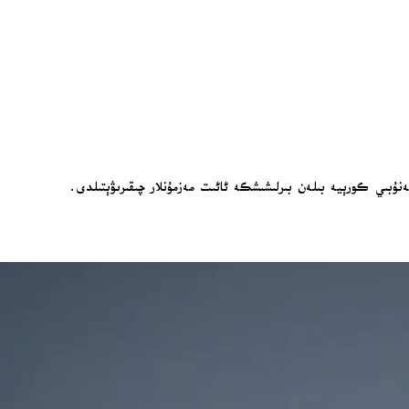
ىي كورېيە بىلەن بىرلىشىشكە ئائىت مەزمۇنلار چىقىرىۋېتىلدى.