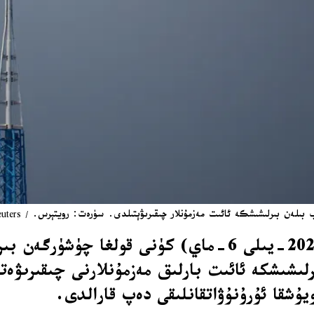
 بىرلىشىشكە ئائىت مەزمۇنلار چىقىرىۋېتىلدى. سۈرەت: رويتېرس. / Reuters
فىرانسىيە ئاگېنتلىقىنىڭ (AFP) چارشەنبە (2026-يىلى 6-
لىشىشكە ئائىت بارلىق مەزمۇنلارنى چىقىرىۋە
يۇشقا ئۇرۇنۇۋاتقانلىقى دەپ قارالدى.