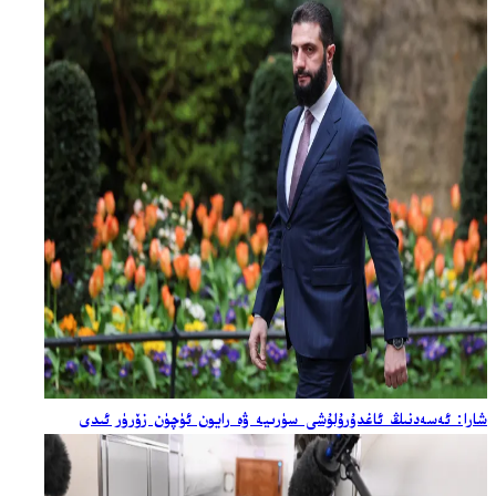
شارا: ئەسەدنىڭ ئاغدۇرۇلۇشى سۈرىيە ۋە رايون ئۈچۈن زۆرۈر ئىدى