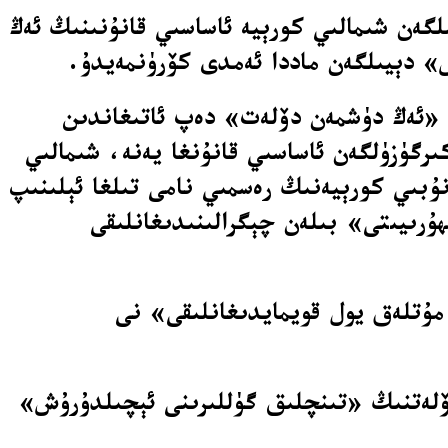
لگەن شىمالىي كورېيە ئاساسىي قانۇنىنىڭ ئەڭ
» دېيىلگەن ماددا ئەمدى كۆرۈنمەيدۇ.
ى «ئەڭ دۈشمەن دۆلەت» دەپ ئاتىغاندىن
ىرگۈزۈلگەن ئاساسىي قانۇنغا يەنە، شىمالىي
ۇبىي كورېيەنىڭ رەسمىي نامى تىلغا ئېلىنىپ
ۇرىيىتى» بىلەن چېگرالىنىدىغانلىقى
 مۇتلەق يول قويمايدىغانلىقى» نى
ىقپەرۋەر پىرېزىدېنتى لى جەيميوڭ (Lee Jae-myung) ئىككى دۆلەتنىڭ «تىنچلىق گۈللىرىنى ئېچىلدۇرۇش»