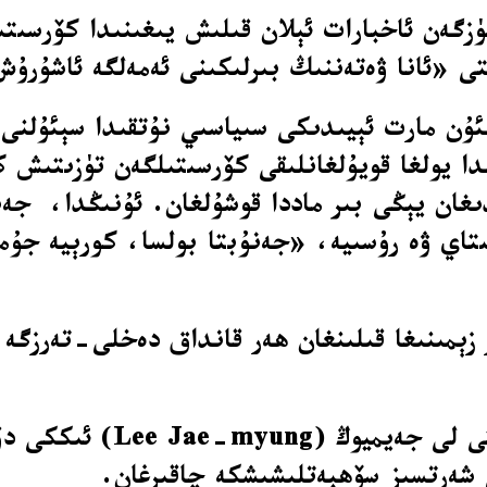
زگەن ئاخبارات ئېلان قىلىش يىغىنىدا كۆرسىتى
 «ئانا ۋەتەننىڭ بىرلىكىنى ئەمەلگە ئاشۇرۇش
ئۇن مارت ئېيىدىكى سىياسىي نۇتقىدا سېئۇلن
ا يولغا قويۇلغانلىقى كۆرسىتىلگەن تۈزىتىش ك
ىغان يېڭى بىر ماددا قوشۇلغان. ئۇنىڭدا، جەن
تاي ۋە رۇسىيە، «جەنۇبتا بولسا، كورېيە جۇمھ
 زېمىنىغا قىلىنغان ھەر قانداق دەخلى-تەرزگە
جەنۇبىي كورېيەنىڭ تىنچل
ى شەرتسىز سۆھبەتلىشىشكە چاقىرغان.