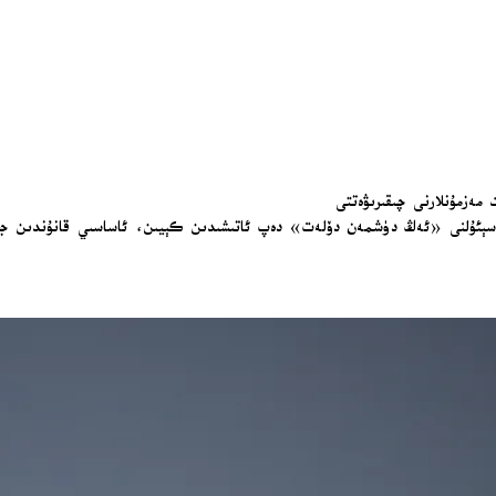
مەزمۇنلارنى چىقىرىۋەتتى
ېئۇلنى «ئەڭ دۈشمەن دۆلەت» دەپ ئاتىشىدىن كېيىن، ئاساسىي قانۇندىن جەنۇب