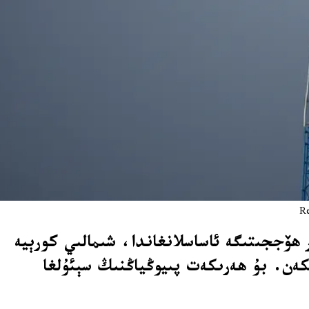
ماي) كۈنى قولغا چۈشۈرگەن بىر ھۆججىتىگە ئاساسلانغاندا، شىمالىي كورېيە
تكەن. بۇ ھەرىكەت پىيوڭياڭنىڭ سېئۇلغا