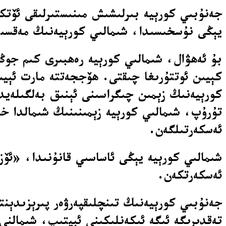
جەنۇبىي كورېيە بىرلىشىش مىنىستىرلىقى ئۆتكۈ
يېڭى نۇسخىسىدا، شىمالىي كورېيەنىڭ مەقسىتى
بۇ ئەھۋال، شىمالىي كورېيە رەھبىرى كىم جوڭ
كېيىن ئوتتۇرىغا چىقتى. ھۆججەتتە مارت ئېيىد
كورېيەنىڭ زېمىن چىگراسىنى ئېنىق بەلگىلەيد
تۇرۇپ، شىمالىي كورېيە زېمىنىنىڭ شىمالدا خى
ئەسكەرتىلگەن.
شىمالىي كورېيە يېڭى ئاساسىي قانۇنىدا، «ئۆز
ئەسكەرتكەن.
تەقدىرىگە ئىگە ئىكەنلىكىنى ئېيتىپ، شىمالن