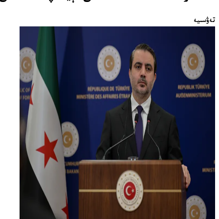
تەۋسىيە