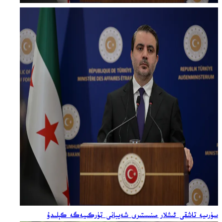
سۈرىيە تاشقى ئىشلار مىنىستىرى شەيبانى تۈركىيەگە كېلىدۇ