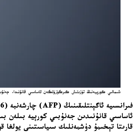
شىمالىي كورېيەنىڭ تۈزىتىش كىرگۈزۈلگەن ئاساسىي قانۇنىدا، جەنۇب بىلەن
ئاساسىي قانۇنىدىن جەنۇبىي كورېيە بىلەن بىر
قارىتا تېخىمۇ دۈشمەنلىك سىياسىتىنى يولغا قو