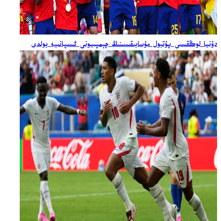
دۇنيا لوڭقىسى پۇتبول مۇسابىقىسىنىڭ چېمپىيونى ئىسپانىيە بولدى