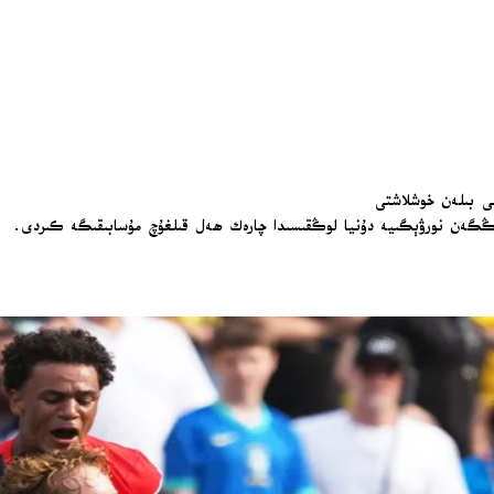
سى بىلەن خوشلاشتى