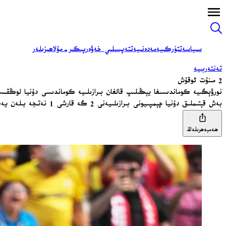
سىياسەت
تۈركىيە
مەدەنىيەت
تەپسىلىي خەۋەر
پىكىر-مۇلاھىزىلەر
تەنتەربىيە
2 مىنۇت ئوقۇش
نورۋېگىيە كوماندىسىغا يېڭىلىپ قالغان بىرازىلىيە كوماندىسى دۇنيا لوڭقى
بەش قېتىملىق دۇنيا چېمپىيونى بىرازىلىيەنى 2 گە قارشى 1 نەتىجە بىلەن يەڭگەن نورۋېگىيە دۇنيا لوڭقىسىدا چارەك ھەل قىلغۇچ مۇسابىقىگە كىردى.
ھەمبەھرىلەڭ