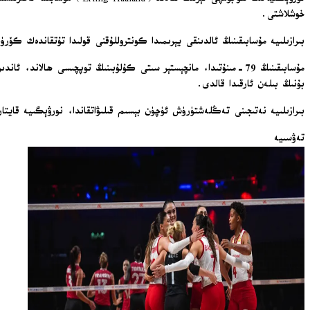
خوشلاشتى.
بىرازىلىيە مۇسابىقىنىڭ ئالدىنقى يېرىمىدا كونتروللۇقنى قولىدا تۇتقاندەك 
مۇسابىقىنىڭ 79-مىنۇتىدا، مانچېستېر سىتى كۇلۇبىنىڭ توپچىسى ھال
بۇنىڭ بىلەن ئارقىدا قالدى.
بىرازىلىيە نەتىجىنى تەڭلەشتۈرۈش ئۈچۈن بېسىم قىلىۋاتقاندا، نورۋېگىيە قايتارما ھۇجۇمدا يەنە بىر توپ كى
تەۋسىيە