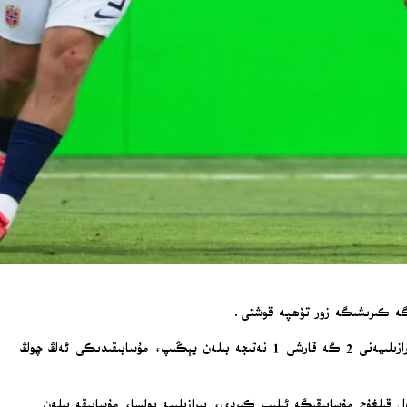
نورۋېگىيە 2026-يىللىق فىفا (FIFA) دۇنيا لوڭقىسىدا، نىيۇ جېرسىيدىكى MetLife تەنتەربىيە مەيدانىدا ئۆتكۈزۈلگەن 8/1 ھەل قىلغۇچ مۇسابىقىسىدە بىرازىلىيەنى 2 گە قارشى 1 نەتىجە بىلەن يېڭىپ، مۇسابىقىدىكى ئەڭ چوڭ
اندىسىنى چارەك ھەل قىلغۇچ مۇسابىقىگە ئېلىپ كىردى، بىرازىلىيە بولسا، مۇسابىقە بىلەن