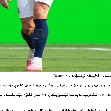
ىن غەلىبىگە ئېرىشتۈردى. / Reuters
ىڭ ھالاند (Erling Haaland) مۇسابىقە ئاخىرلىشىش ئالدىدا ئىككى توپ كىرگۈزۈپ، ئىسكاندىناۋىيە كوم