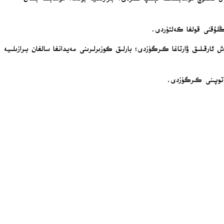
ۇڭلۇقنى قولغا كەلتۈردى.
ۇش ئارقىلىق ۋارتاغا كىرگۈزدى؛ بارلىق كوزىرلىرىنى مەيدانغا سالغان بىرازىلىيە