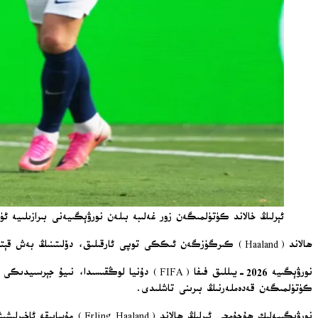
ئېرلىڭ خالاند كۈتۈلمىگەن زور غەلىبە بىلەن نورۋېگىيەنى بىرازىلىيە ئۈستىد
ھالاند (Haaland) كىرگۈزگەن ئىككى توپى ئارقىلىق، دۆلىتىنىڭ بەش قېتىم دۇنيا چېمپىيونى بولغان بىرازىلىيەنى يېڭىپ، چارەك ھەل قىلغۇچ مۇسابىقىگە كىرىشىگە زور تۆھپە قوشتى.
كۈتۈلمىگەن قەدەملەرنىڭ بىرىنى تاشلىدى.
نورۋېگىيەلىك ھۇجۇمچى ئېرل