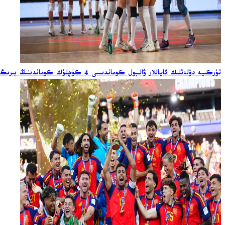
تۈركىيە دۆلەتلىك ئاياللار ۋالىبول كوماندىسى 4 كۈچلۈك كوماندىنىڭ بىرىگە ئايلاندى