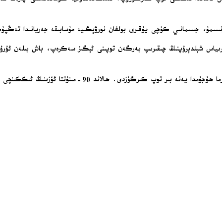
كۆرۈنسىمۇ، جىسمانىي كۈچى يۇقىرى بولغان نورۋېگىيە مۇسابىقە جەريانىدا تەڭپ
اند، ئاندىرىياس شېلدېرۇپنىڭ چىقىرىپ بەرگەن توپىنى ئېگىز سەكرەپ، باش بىلەن ئۇر
رگۈزدى. ھالاند 90-مىنۇتتا ئۆزىنىڭ ئىككىنچى توپىنى كىرگۈزدى.