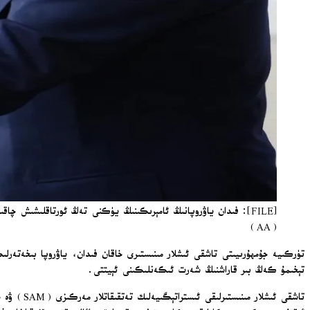
[FILE]: فىدان ياۋروپانىڭ ئامېرىكىنىڭ يۈكنى تەڭ ئورتاقلىشىش 
(AA)
تۈركىيە جۇمھۇرىيىتى تاشقى ئىشلار مىنىستىرى خاقان فىدان، ياۋروپا بىخەتەرلىك
تېخىمۇ كەڭ بىر قاراشنىڭ شەرت ئىكەنلىكىنى ئېيتتى.
تاشقى ئىش