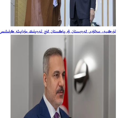
تۈركىيە، سەئۇدى ئەرەبىستان ۋە پاكىستان ئۈچ تەرەپلىك مۇداپىئە كېلىشىمى ئ