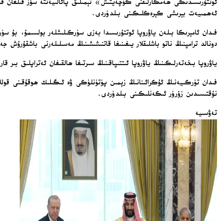
ئوتتۇرىسىدىكى ھەمكارلىقنى كۈچەيتىش» تېمىلىق پائالىيەتتە سۆز قىلغان فىد
ئەھمىيەت بېرىشى كېرەكلىكىنى بىلدۈردى.
فىدان ئامېرىكا بىلەن ياۋروپا ئوتتۇرىسىدا بەزى سۈركىلىشلەر بولسىمۇ، بۇ سۈرك
دونالد ترامپنىڭ ناتو باشلىقلار يىغىنىغا قاتنىشىشىنىڭ مەسىلىلەرنى باشقۇرۇ
ياۋروپا بىخەتەرلىكىنىڭ ياۋروپا ئىتتىپاقىنىڭ سىرتىغا ھالقىغان ئەتراپلىق بىر
فىدان تۈركىيەنىڭ ئۇكرائىنانىڭ زېمىن پۈتۈنلۈكى ۋە ئىگىلىك ھوقۇقىنى قوللايد
نۇقتىسىدىن زۆرۈر ئىكەنلىكىنى بىلدۈردى.
تەۋسىيە