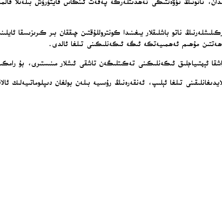
ان، ناتونىڭ نۆۋەتتىكى تەھدىتلەرگە پەقەت ئىنكاس قايتۇرۇش بىلەنلا قالماي،
ىلىشلەرنىڭ ناتو باشلىقلار يىغىنىدا كونتروللۇقتىن چىققان بىر كىرىزىسقا ئايلىن
ش جەھەتتىن مۇھىم ئەھمىيەتكە ئىگە ئىكەنلىكىنى تىلغا ئالدى.
 قاراشقا ئېھتىياجلىق ئىكەنلىكىنى تەكىتلىگەن تاشقى ئىشلار مىنىستىرى، بۇ رامك
ىغانلىقىنى تىلغا ئېلىپ، ئەنقەرەنىڭ رۇسىيە بىلەن بولغان دىپلوماتىيەلىك ئال