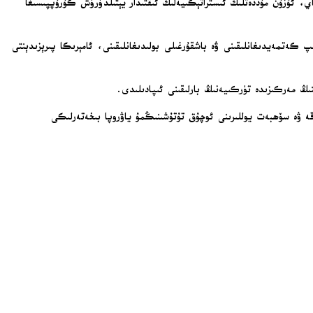
 ئۇزۇن مۇددەتلىك ئىستراتېگىيەلىك ئىقتىدار يېتىلدۈرۈش گۇرۇپپىسىغا
ىپ كەتمەيدىغانلىقىنى ۋە باشقۇرغىلى بولىدىغانلىقىنى، ئامېرىكا پىرېزىدېنتى
ىنىڭ مەركىزىدە تۈركىيەنىڭ بارلىقىنى ئىپادىلىدى.
اقە ۋە سۆھبەت يوللىرىنى ئوچۇق تۇتۇشىنىڭمۇ ياۋروپا بىخەتەرلىكى