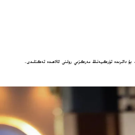
ان، بۇ دائىرىدە تۈركىيەنىڭ مەركىزىي رولىنى ئالاھىدە تەكىتلىدى.