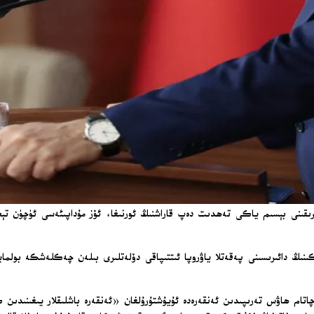
چاقىرىقىنى بېسىم ياكى تەھدىت دەپ قاراشنىڭ ئورنىغا، ئۆز مۇداپىئەسى ئۈچۈن
ىنىڭ دائىرىسىنى پەقەتلا ياۋروپا ئىتتىپاقى دۆلەتلىرى بىلەن چەكلەشكە بولمايد
لار مىنىستىرلىقى ئىستراتېگىيەلىك تەتقىقاتلار مەركىزى (SAM) ۋە چاتام ھاۋس تەرىپىدىن ئەنقەرەدە ئۇيۇشتۇرۇلغان «