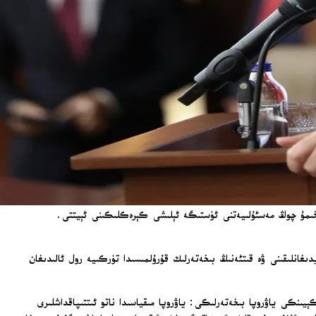
 تېخىمۇ چوڭ مەسئۇلىيەتنى ئۈستىگە ئېلىشى كېرەكلىكىنى ئېيتتى.
ىغانلىقىنى ۋە قىتئەنىڭ بىخەتەرلىك قۇرۇلمىسىدا تۈركىيە رول ئالىدىغان
ئەنقەرە باشلىقلار يىغىنىدىن كېيىنكى ياۋروپا بىخەتەرلىكى: ياۋروپا مىقياسىدا ناتو ئىتتىپاقداشلىرى