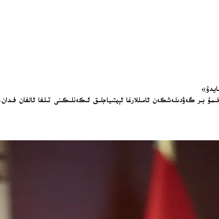
مايدۇ»
ە تېخىمۇ بىر گەۋدىلەشكەن ئامىللارغا ئېھتىياجلىق ئىكەنلىكىنى تىلغا ئالغان فىد