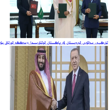
تۈركىيە، سەئۇدى ئەرەبىستان ۋە پاكىستان ئوتتۇرىسىدا «مەككە ئورتاق مۇدا