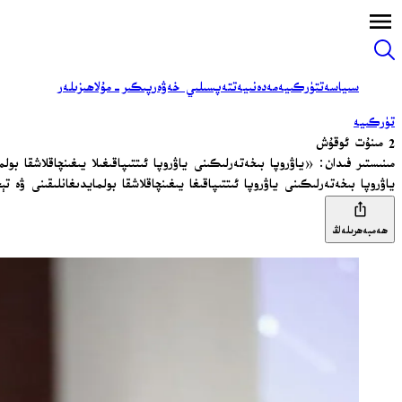
سىياسەت
تۈركىيە
مەدەنىيەت
تەپسىلىي خەۋەر
پىكىر-مۇلاھىزىلەر
تۈركىيە
2 مىنۇت ئوقۇش
مىنىستىر فىدان: «ياۋروپا بىخەتەرلىكىنى ياۋروپا ئىتتىپاقىغىلا يىغىنچاقلاشقا بول
ياۋروپا بىخەتەرلىكىنى ياۋروپا ئىتتىپاقىغا يىغىنچاقلاشقا بولمايدىغانلىقىنى ۋ
ھەمبەھرىلەڭ